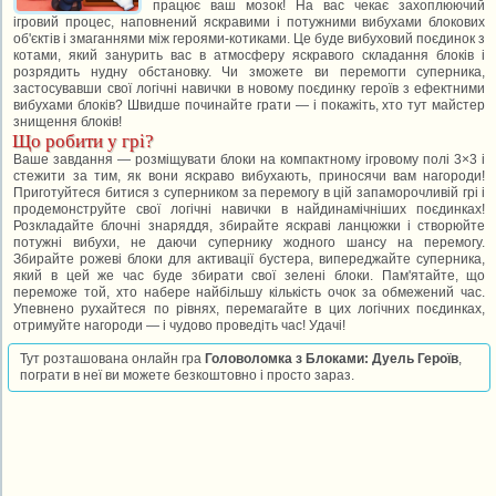
працює ваш мозок! На вас чекає захоплюючий
ігровий процес, наповнений яскравими і потужними вибухами блокових
об'єктів і змаганнями між героями-котиками. Це буде вибуховий поєдинок з
котами, який занурить вас в атмосферу яскравого складання блоків і
розрядить нудну обстановку. Чи зможете ви перемогти суперника,
застосувавши свої логічні навички в новому поєдинку героїв з ефектними
вибухами блоків? Швидше починайте грати — і покажіть, хто тут майстер
знищення блоків!
Що робити у грі?
Ваше завдання — розміщувати блоки на компактному ігровому полі 3×3 і
стежити за тим, як вони яскраво вибухають, приносячи вам нагороди!
Приготуйтеся битися з суперником за перемогу в цій запаморочливій грі і
продемонструйте свої логічні навички в найдинамічніших поєдинках!
Розкладайте блочні знаряддя, збирайте яскраві ланцюжки і створюйте
потужні вибухи, не даючи супернику жодного шансу на перемогу.
Збирайте рожеві блоки для активації бустера, випереджайте суперника,
який в цей же час буде збирати свої зелені блоки. Пам'ятайте, що
переможе той, хто набере найбільшу кількість очок за обмежений час.
Упевнено рухайтеся по рівнях, перемагайте в цих логічних поєдинках,
отримуйте нагороди — і чудово проведіть час! Удачі!
Тут розташована онлайн гра
Головоломка з Блоками: Дуель Героїв
,
пограти в неї ви можете безкоштовно і просто зараз.