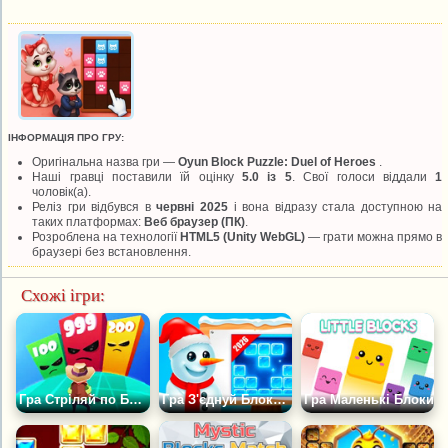
ІНФОРМАЦІЯ ПРО ГРУ:
Оригінальна назва гри —
Oyun Block Puzzle: Duel of Heroes
.
Наші гравці поставили їй оцінку
5.0 із 5
. Свої голоси віддали
1
чоловік(а).
Реліз гри відбувся в
червні 2025
і вона відразу стала доступною на
таких платформах:
Веб браузер (ПК)
.
Розроблена на технології
HTML5 (Unity WebGL)
— грати можна прямо в
браузері без встановлення.
Схожі ігри:
Гра Стріляй по Блоках 3Д
Гра З'єднуй Блоки: Новорічна Пригода
Гра Маленькі Блоки