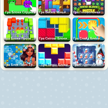
Гра Блоки Спрунки
Гра Веселі Міньйони: Головоломка
Гра Головоломка з Блоками 10х10
Гра Блоки Проти Блоків
Гра Снігові Блоки 2024
Гра Слайд Блоки: Головоломка
Гра Блок Пазл: Тропічна Історія
Гра Тетріс Блоки
Гра Різдвяний Блок Пазл