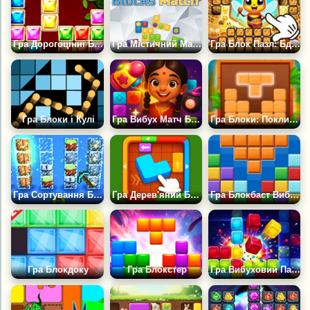
Гра Дорогоцінні Блоки
Гра Містичний Матч Блоків
Гра Блок Пазл: Бджолині стільники
Гра Блоки і Кулі
Гра Вибух Матч Блок
Гра Блоки: Поклик Каменя
Гра Сортування Блоків
Гра Дерев'яний Блок Джем
Гра Блокбаст Вибірашки
Гра Блокдоку
Гра Блокстер
Гра Вибуховий Пазл із Блоків