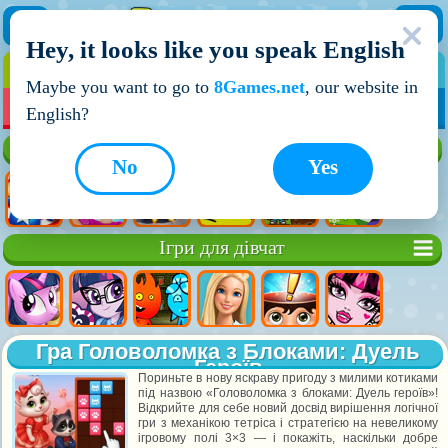
Hey, it looks like you speak English
ІГРИ
ІГРИ ДЛЯ ХЛОПЧИКІВ
Maybe you want to go to
8Games.net
, our website in
МОЇ ІГРИ
НОВІ ІГРИ
ІГРИ НА ДВОХ
English?
Кращі ігри
No
Yes
Ігри для дівчат
Гра Головоломка з Блоками: Дуель
Героїв
Пориньте в нову яскраву пригоду з милими котиками
під назвою «Головоломка з блоками: Дуель героїв»!
Відкрийте для себе новий досвід вирішення логічної
гри з механікою тетріса і стратегією на невеликому
ігровому полі 3×3 — і покажіть, наскільки добре