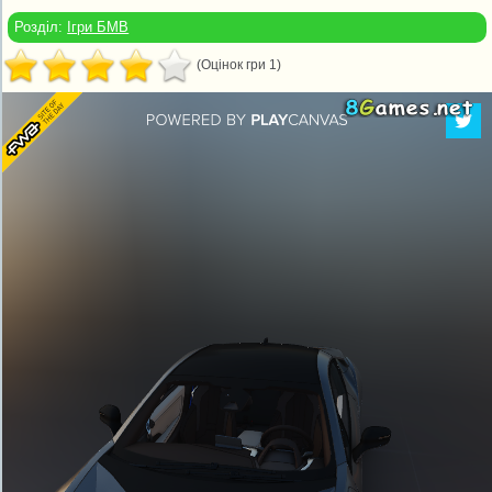
Розділ:
Ігри БМВ
(Оцінок гри 1)