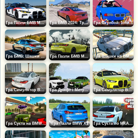
Гра Пазли БМВ M4 GT3
Гра БМВ 2024: Трюки, Паркування, Водіння
Гра Скулбой: Іспит на БМВ
Гра БМВ: Шашки на М-ках
Гра Пазли БМВ М4 Купе
Гра Шашки на BMW M4 G82
Гра Симулятор BMW: Дрифт і Метушня
Гра Дрифт і Метушня на BMW M5 F90 і M5 G90
Гра Симулятор Водіння БМВ
Гра Суєта на BMW M4 Під Фонк
Гра Пазли BMW X1
Гра Суєта по МКАД'у на БМВ M5 F90 і Мерседес CLS 63 AMG