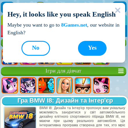
Hey, it looks like you speak English
ІГРИ
ІГРИ ДЛЯ ХЛОПЧИКІВ
Maybe you want to go to
8Games.net
, our website in
МОЇ ІГРИ
НОВІ ІГРИ
ІГРИ НА ДВОХ
English?
Кращі ігри
No
Yes
Ігри для дівчат
Гра BMW I8: Дизайн та Інтер'єр
BMW I8: Дизайн та Інтер'єр пропонує вам унікальну
можливість зануритися у світ автомобільного
дизайну елітного спортивного гібрида BMW i8, не
маючи при цьому реального автомобіля. Ця
інтерактивна програма створена для тих, хто мріє