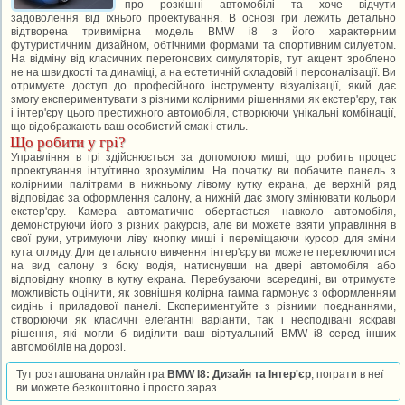
про розкішні автомобілі та хоче відчути
задоволення від їхнього проектування. В основі гри лежить детально
відтворена тривимірна модель BMW i8 з його характерним
футуристичним дизайном, обтічними формами та спортивним силуетом.
На відміну від класичних перегонових симуляторів, тут акцент зроблено
не на швидкості та динаміці, а на естетичній складовій і персоналізації. Ви
отримуєте доступ до професійного інструменту візуалізації, який дає
змогу експериментувати з різними колірними рішеннями як екстер'єру, так
і інтер'єру цього престижного автомобіля, створюючи унікальні комбінації,
що відображають ваш особистий смак і стиль.
Що робити у грі?
Управління в грі здійснюється за допомогою миші, що робить процес
проектування інтуїтивно зрозумілим. На початку ви побачите панель з
колірними палітрами в нижньому лівому кутку екрана, де верхній ряд
відповідає за оформлення салону, а нижній дає змогу змінювати кольори
екстер'єру. Камера автоматично обертається навколо автомобіля,
демонструючи його з різних ракурсів, але ви можете взяти управління в
свої руки, утримуючи ліву кнопку миші і переміщаючи курсор для зміни
кута огляду. Для детального вивчення інтер'єру ви можете переключитися
на вид салону з боку водія, натиснувши на двері автомобіля або
відповідну кнопку в кутку екрана. Перебуваючи всередині, ви отримуєте
можливість оцінити, як зовнішня колірна гамма гармонує з оформленням
сидінь і приладової панелі. Експериментуйте з різними поєднаннями,
створюючи як класичні елегантні варіанти, так і несподівані яскраві
рішення, які могли б виділити ваш віртуальний BMW i8 серед інших
автомобілів на дорозі.
Тут розташована онлайн гра
BMW I8: Дизайн та Інтер'єр
, пограти в неї
ви можете безкоштовно і просто зараз.