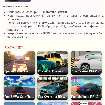
ІНФОРМАЦІЯ ПРО ГРУ:
Оригінальна назва гри —
Customize BMW i8
.
Наші гравці поставили їй оцінку
4.0 із 5
. Свої голоси віддали
1
чоловік(а).
Реліз гри відбувся в
лютому 2025
і вона відразу стала доступною на
таких платформах:
Веб браузер (ПК, мобільні телефони та
планшети)
.
Розроблена на технології
HTML5
— грати можна прямо в браузері без
встановлення.
Схожі ігри:
Гра Московські Шашки на МКАДі
Гра ACR: Гонки і Дрифт в Місті
Гра Тюнінг BMW X6
Гра BMW: Скіл Тест 3D
Гра Суєта на BMW M5 CS
Гра Majestic RP: Дрифт на CLS 6.3 AMG