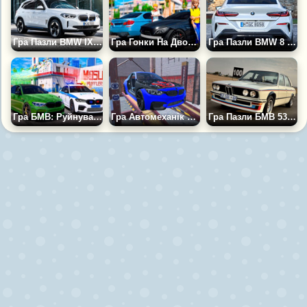
Гра Пазли BMW IX3 2021
Гра Гонки На Двох: Дрифт БМВ Проти Мерседес
Гра Пазли BMW 8 Серії
Гра БМВ: Руйнування і Дрифт у Старому Місті
Гра Автомеханік Симулятор: Полагодь Свою Машину
Гра Пазли БМВ 530 MLE