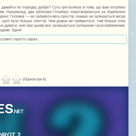
ча давайте по порядку, добре? Суть гри полягає в тому, що вам потрібно
емів. Наприклад, два Шпіоніро Голубіро перетворюються на Бурбалоні
рені. Головне — не забивати весь простір, інакше не залишиться місця
, щоб було більше злиттів. Чим довше ви тримаєтеся, тим більше очок
рібно думати, але при цьому все залишається затишним і розслаблюючим.
здуми. Удачі!
штовно і просто зараз.
(Оцінок гри 8)