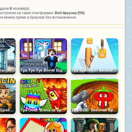
іддали
8
чоловік(а).
 доступною на таких платформах:
Веб браузер (ПК)
.
и можна прямо в браузері без встановлення.
Гра Вкради та Створіть Брейнрот: Коротке Замикання
Гра Тук-Тук Втечи Від Брейнротів Оббі +1 Магнат
Гра Брейнрот Веселий Челлендж
Гра Італійський Брейнрот Тунг Тунг Гонки
Гра Оббі: Втеча за Брейнротами
Гра Оббі: Викопай Брейнротів