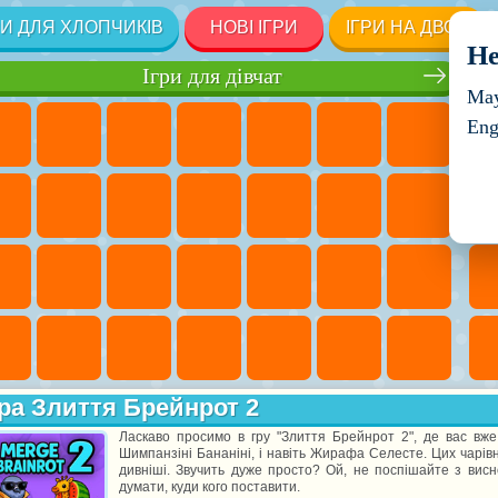
РИ ДЛЯ ХЛОПЧИКІВ
НОВІ ІГРИ
ІГРИ НА ДВОХ
He
Ігри для дівчат
May
Eng
ра Злиття Брейнрот 2
Ласкаво просимо в гру "Злиття Брейнрот 2", де вас вже з
Шимпанзіні Бананіні, і навіть Жирафа Селесте. Цих чарівни
дивніші. Звучить дуже просто? Ой, не поспішайте з вис
думати, куди кого поставити.