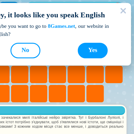
МОЇ ІГРИ
y, it looks like you speak English
Кращі ігри
be you want to go to
8Games.net
, our website in
lish?
No
Yes
ачекалися милі італійські нейро звірятка. Тут і Бурбалоні Луліолі, і
х істот потрібно з'єднувати, щоб з'являлися нові істоти, ще смішніші і
новками! З кожним ходом місця стає все менше, і доводиться реально