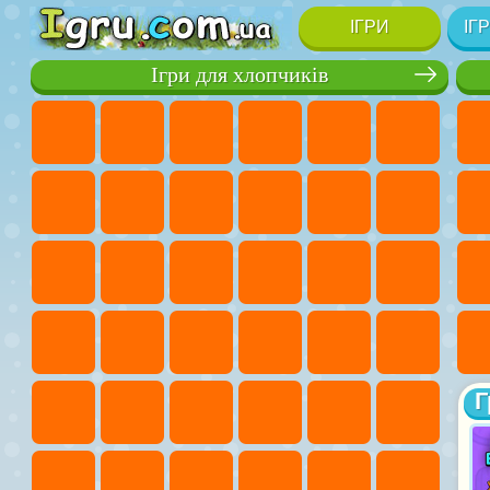
ІГРИ
ІГ
Ігри для хлопчиків
Г