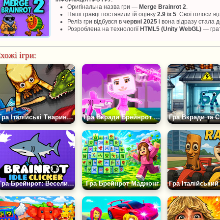
Оригінальна назва гри —
Merge Brainrot 2
.
Наші гравці поставили їй оцінку
2.9 із 5
. Свої голоси в
Реліз гри відбувся в
червні 2025
і вона відразу стала
Розроблена на технології
HTML5 (Unity WebGL)
— грат
хожі ігри:
Гра Італійські Тварини Брейнрот Плейграунд
Гра Вкради Брейнрот 100% Оригінал
Гра Брейнрот: Веселий Idle-клікер
Гра Брейнрот Маджонг