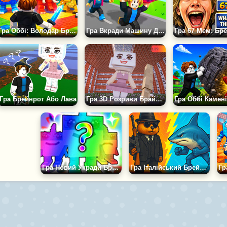
Гра Оббі: Володар Брейнротів
Гра Вкради Машину Дуель
Гра Брейнрот Або Лава
Гра 3D Розриви Брайнрот - Регдолл Плейграунд Пісочниця
Гра Новий Укради Брейнрот Супер Клікер Еволюція
Гра Італійський Брейнрот: Пазл і Битва