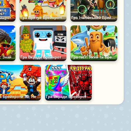
Гра 67 Мем: Брейнрот Чат
Гра Врятуй Брейнротів Оббі Магнат Оригінал Тайкун 3D
Гра Італійський Брейнрот: Знайди Відмінності
Гра Оббі Камені: Знайди Брейнрот
Гра Вкради Брейнрот Зараз
Гра-тест: Який ти Брейнрот?
Гра Брейнроти 3D: Не Впади Вниз
Гра Вкради Брейнрот: Еволюція Мозків