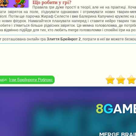
Що робити у грі?
Правила гри дуже прості в теорії, але не на практиці. Хо
ати звіряток на поле, з'єднувати однакових і отримувати нових тварин-м
іолі. Потім ще парочка Жираф Селесте і вже Балерина Капучино кружляє на а
 нових фігурок. Намагайтеся планувати наперед і ставити нейро тварин так
обите і з'явиться більше рідкісних звіряток. Це мемна головоломка, де пот
а відмінно підійде для тих, хто любить merge головоломки і спокійні ігри на ро
т розташована онлайн гра
Злиття Брейнрот 2
, пограти в неї ви можете безко
зділ:
Ігри Брейнроти Роблокс