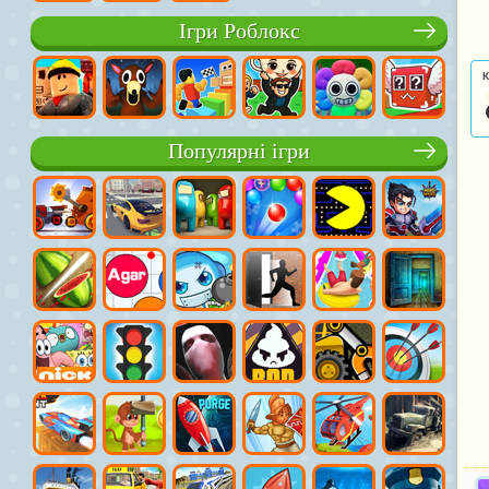
Ігри Роблокс
К
Популярні ігри