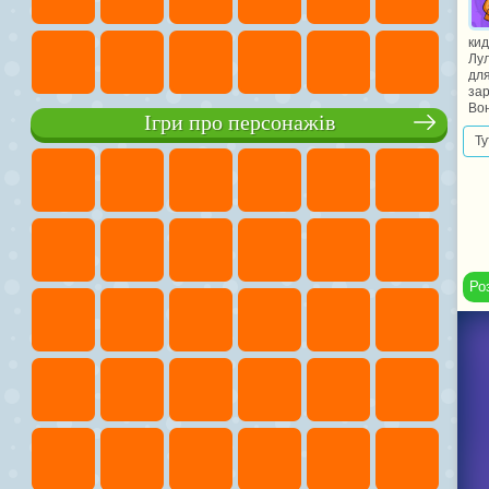
кид
Лул
для
зар
Вон
Ігри про персонажів
Ту
Ро