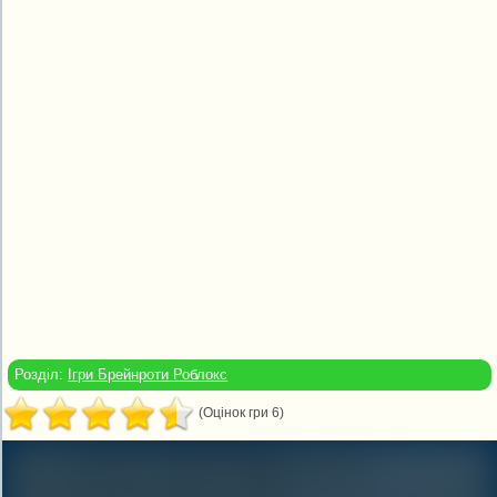
Розділ:
Ігри Брейнроти Роблокс
(Оцінок гри 6)