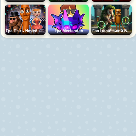
Гра П'ять Ночей з Сахуром
Гра Meeland io
Гра Італійський Брейнрот: Знайди Відмінності