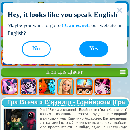
Hey, it looks like you speak English
ІГРИ
ІГРИ ДЛЯ ХЛОПЧИКІВ
Maybe you want to go to
8Games.net
, our website in
МОЇ ІГРИ
НОВІ ІГРИ
ІГРИ НА ДВОХ
English?
Кращі ігри
No
Yes
Ігри для дівчат
Гра Втеча з В'язниці - Брейнроти (Гра
в Кальмара)
У грі "Втеча з в'язниці - Брейнроти (Гра в Кальмара)"
вашим головним героєм буде легендарний
італійський мем Капучино Ассассіно. Він зачинений
за ґратами і готовий ризикнути всім заради свободи.
Але просто втекти не вийде, адже на шляху буде