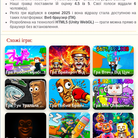
Наші гравці поставили їй оцінку
4.5 із 5
. Свої голоси віддали
6
чоловік(а).
Реліз гри відбувся в
серпні 2025
і вона відразу стала доступною на
таких платформах:
Веб браузер (ПК)
.
Розроблена на технології
HTML5 (Unity WebGL)
— грати можна прямо в
браузері без встановлення.
Схожі ігри:
Гра Роббі: Перебіжи Дорогу за Брейнротами
Гра Брейнрот Від Малюка до Старого Еволюція
Гра Втеча Від Цунамі - Забери Брейнрот
Гра Тун Тралала Плейграунд: Італійська Мем Пісочниця
Гра Побий Брейнротів
Гра Мій Співаючий Брейнрот 300% Оригінал