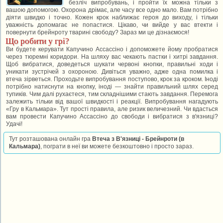
безліч випробувань, і пройти їх можна тільки з
вашою допомогою. Охорона дрімає, але часу все одно мало. Вам потрібно
діяти швидко і точно. Кожен крок наближає героя до виходу, і тільки
уважність допомагає не попастися. Цікаво, чи вийде у вас втекти і
повернути брейнроту тварині свободу? Зараз ми це дізнаємося!
Що робити у грі?
Ви будете керувати Капучино Ассассіно і допоможете йому пробратися
через тюремні коридори. На шляху вас чекають пастки і хитрі завдання.
Щоб вибратися, доведеться шукати червоні кнопки, правильні ходи і
уникати зустрічей з охороною. Дивіться уважно, адже одна помилка і
втеча зірветься. Проходьте випробування поступово, крок за кроком. Іноді
потрібно натиснути на кнопку, іноді — знайти правильний шлях серед
тупиків. Чим далі рухаєтеся, тим складнішими стають завдання. Перемога
залежить тільки від вашої швидкості і реакції. Випробування нагадують
«Гру в Кальмара». Тут прості правила, але ризик величезний. Чи вдасться
вам провести Капучино Ассассіно до свободи і вибратися з в'язниці?
Удачі!
Тут розташована онлайн гра
Втеча з В'язниці - Брейнроти (в
Кальмара)
, пограти в неї ви можете безкоштовно і просто зараз.