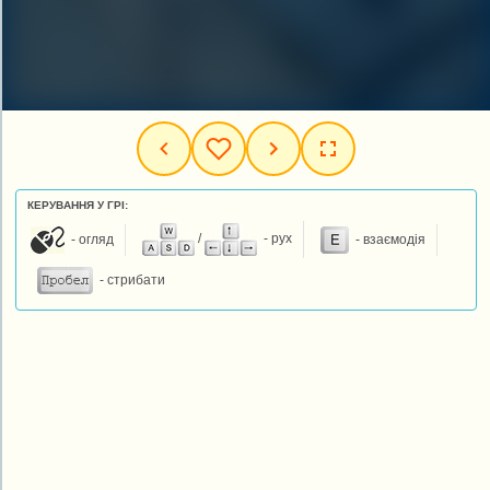
КЕРУВАННЯ У ГРІ:
- огляд
/
- рух
- взаємодія
- стрибати