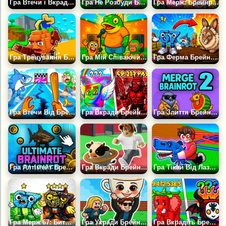
Гра Втечи і Вкради Брейнрот: Сахур Хіллс
Гра Не Розбуди Брейнрота Оббі Магнат Брейнрот Тайкун
Гра Мерж: Брейнроти — Майн і ФНАФ
Гра Тренування Брейнрот
Гра Мій Співаючий Брейнрот
Гра Ферма Брейнротів: Дійди до Черемші
Гра Втечи Від Брейнротів
Гра Вкради Брейнрот: Еволюція Мозків
Гра Злиття Брейнрот 2
Гра Алтімейт Брейнрот Клікер
Гра Вкради Брейнрот: Нові Тварини
Гра Тікай Від Лазерів Заради Брейнрота
Гра Мерж 67: Битва Брейнрота
Гра Укради Брейнрот Онлайн З Справжніми Гравцями
Гра Вкрадіть Брейнрот: Приватний Сервер