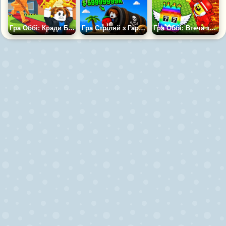
Гра Оббі: Кради Брейнротів у Брейнротів
Гра Стріляй з Гармати та Отримай Брейнроти +1 Магнат
Гра Оббі: Втеча за Брейнротами