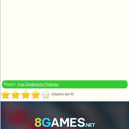
Розділ:
Ігри Брейнроти Роблокс
(Оцінок гри 9)