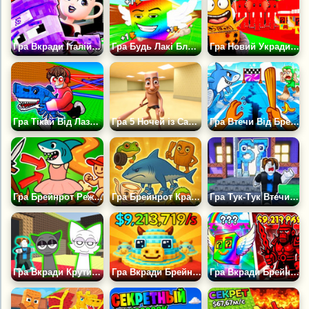
Гра Вкради Італійський Брейнрот
Гра Будь Лакі Блоком — Отримай Брейнрот
Гра Новий Укради Брейнрот Супер Клікер
Гра Тікай Від Лазерів Заради Брейнрота
Гра 5 Ночей із Сахуром у Закуліссі
Гра Втечи Від Брейнротів
Гра Брейнрот Режими: Створи і Вкради
Гра Брейнрот Крафт
Гра Тук-Тук Втечи Від Брейнротів Оббі +1 Магнат
Гра Вкради Крутих Брейнрот Sprunki
Гра Вкради Брейнрот 3D
Гра Вкради Брейнрот: Еволюція Мозків