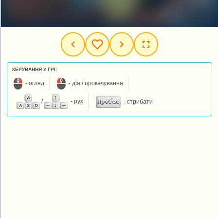
КЕРУВАННЯ У ГРІ:
- огляд
- дія / прокачування
/
- рух
- стрибати