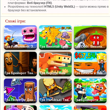
платформах:
Веб браузер (ПК)
.
Розроблена на технології
HTML5 (Unity WebGL)
— грати можна прямо в
браузері без встановлення.
Схожі ігри:
Гра Риболовля: Злови Таємничого Брейнрота
Гра Викопай Брейнрот 3Д
Гра Оббі: Викопай Брейнротів
Гра Брейнрот Тварини: Тунг Тунг Хованки Знайди Ключ
Гра Вкради Мем Брейнрот
Гра Вижити в Лаві Заради Брейнротів
Гра Геометри Даш: Бій з Брейнрот
Гра Італійські Тварини Брейнрот Плейграунд
Гра Брейнроти 3D: Риболовля 2