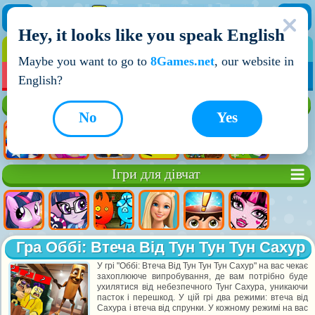
Hey, it looks like you speak English
ІГРИ
ІГРИ ДЛЯ ХЛОПЧИКІВ
Maybe you want to go to
8Games.net
, our website in
МОЇ ІГРИ
НОВІ ІГРИ
ІГРИ НА ДВОХ
English?
Кращі ігри
No
Yes
Ігри для дівчат
Гра Оббі: Втеча Від Тун Тун Тун Сахур
У грі "Оббі: Втеча Від Тун Тун Тун Сахур" на вас чекає
захоплююче випробування, де вам потрібно буде
ухилятися від небезпечного Тунг Сахура, уникаючи
пасток і перешкод. У цій грі два режими: втеча від
Сахура і втеча від спрунки. У кожному режимі на вас