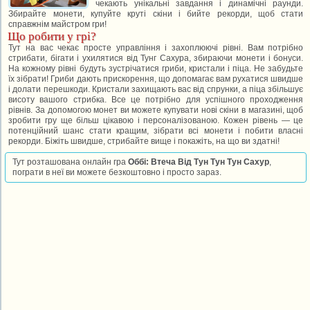
чекають унікальні завдання і динамічні раунди.
Збирайте монети, купуйте круті скіни і бийте рекорди, щоб стати
справжнім майстром гри!
Що робити у грі?
Тут на вас чекає просте управління і захоплюючі рівні. Вам потрібно
стрибати, бігати і ухилятися від Тунг Сахура, збираючи монети і бонуси.
На кожному рівні будуть зустрічатися гриби, кристали і піца. Не забудьте
їх зібрати! Гриби дають прискорення, що допомагає вам рухатися швидше
і долати перешкоди. Кристали захищають вас від спрунки, а піца збільшує
висоту вашого стрибка. Все це потрібно для успішного проходження
рівнів. За допомогою монет ви можете купувати нові скіни в магазині, щоб
зробити гру ще більш цікавою і персоналізованою. Кожен рівень — це
потенційний шанс стати кращим, зібрати всі монети і побити власні
рекорди. Біжіть швидше, стрибайте вище і покажіть, на що ви здатні!
Тут розташована онлайн гра
Оббі: Втеча Від Тун Тун Тун Сахур
,
пограти в неї ви можете безкоштовно і просто зараз.