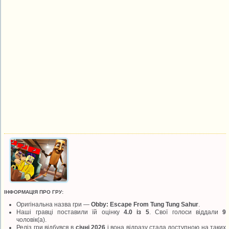
ІНФОРМАЦІЯ ПРО ГРУ:
Оригінальна назва гри —
Obby: Escape From Tung Tung Sahur
.
Наші гравці поставили їй оцінку
4.0 із 5
. Свої голоси віддали
9
чоловік(а).
Реліз гри відбувся в
січні 2026
і вона відразу стала доступною на таких