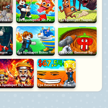
Гра Брейнрот: Втеча з Лабораторії
Гра Брейнроти 3D: Риболовля 2
Гра Брейнрот Тварини: Втеча з Гри Кальмара
Гра Фабрика Іграшок Брейнрот
Гра Брейнрот Війна Потиличників 3Д
Гра Оббі: Викопай Брейнротів
Гра Брейнрот Від Малюка до Старого Еволюція
Гра Вижити в Лаві Заради Брейнротів