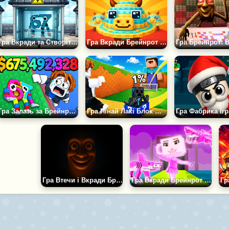
Гра Вкради та Створіть Брейнрот: Коротке Замикання
Гра Вкради Брейнрот 3D
Гра Залазь за Брейнротами
Гра Пінай Лакі Блок — Здобувай Мобів Брейнрот у Майні
Гра Втечи і Вкради Брейнрот: Сахур Хіллс
Гра Вкради Брейнрот 100% Оригінал