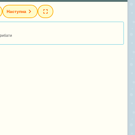
Наступна
трибати