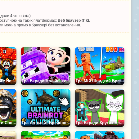
іддали
4
чоловік(а).
 доступною на таких платформах:
Веб браузер (ПК)
.
и можна прямо в браузері без встановлення.
Гра Брейнроти 3D: Не Впади Вниз
Гра Вкради Італійський Брейнрот
Гра Мій Швидкий Брейнрот
Гра Оббі: Захисти Свою Базу Від 67
Гра Алтімейт Брейнрот Клікер
Гра Вкради Крутих Брейнрот Sprunki