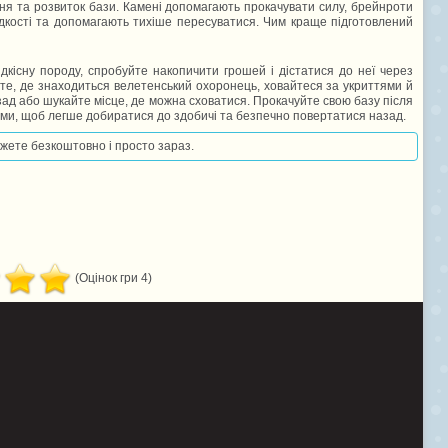
ня та розвиток бази. Камені допомагають прокачувати силу, брейнроти
кості та допомагають тихіше пересуватися. Чим краще підготовлений
дкісну породу, спробуйте накопичити грошей і дістатися до неї через
йте, де знаходиться велетенський охоронець, ховайтеся за укриттями й
зад або шукайте місце, де можна сховатися. Прокачуйте свою базу після
ами, щоб легше добиратися до здобичі та безпечно повертатися назад.
можете безкоштовно і просто зараз.
(Оцінок гри 4)