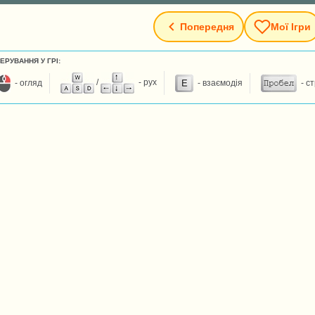
Попередня
Мої Ігри
ЕРУВАННЯ У ГРІ:
- огляд
/
- рух
- взаємодія
- с