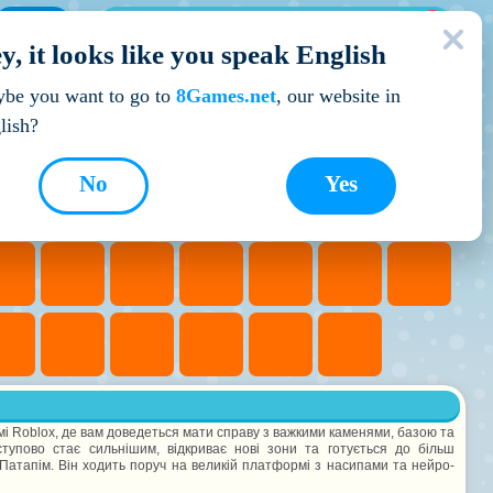
МОЇ ІГРИ
y, it looks like you speak English
Кращі ігри
be you want to go to
8Games.net
, our website in
lish?
No
Yes
мі Roblox, де вам доведеться мати справу з важкими каменями, базою та
тупово стає сильнішим, відкриває нові зони та готується до більш
атапім. Він ходить поруч на великій платформі з насипами та нейро-