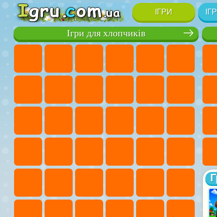
ІГРИ
ІГ
Ігри для хлопчиків
Г