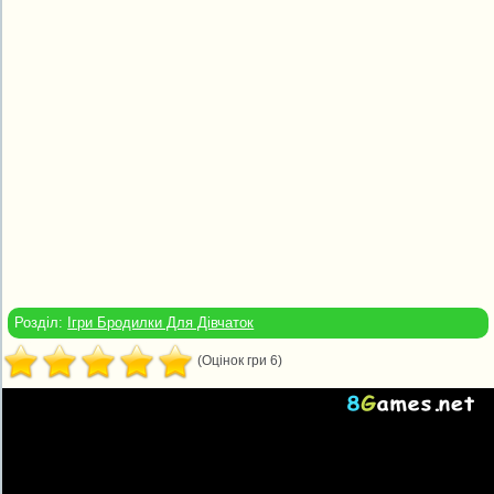
Розділ:
Ігри Бродилки Для Дівчаток
(Оцінок гри 6)