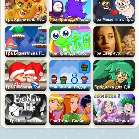
Гра Хранитель Лев поспішає на допомогу
Гра Пригода Фіолетового Монстра
Гра Меме Піггі: Пригода
Гра Божевільна Пригода Аліси
Гра Пригоди Жабеняти
Гра Евермур: Нитка Долі
Гра Любовна Головоломка
Гра Зимові Подарунки
Бродилка для Дівчаток: Лабіринт
Гра Казка на Ніч
Гра Тоталі Спайс Бродилка
Гра Квест Місячний Камінь