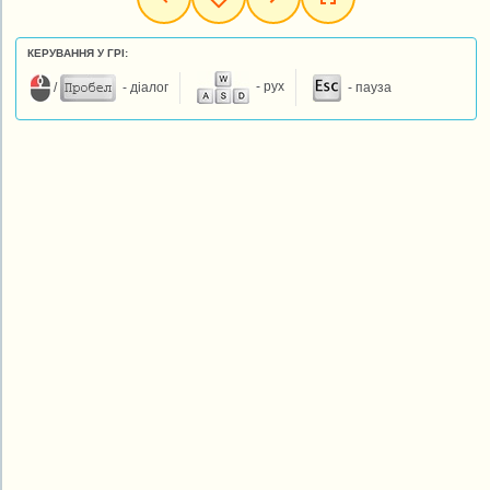
КЕРУВАННЯ У ГРІ:
/
- діалог
- рух
- пауза