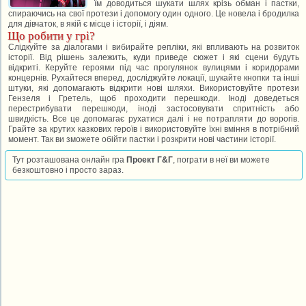
їм доводиться шукати шлях крізь обман і пастки,
спираючись на свої протези і допомогу один одного. Це новела і бродилка
для дівчаток, в якій є місце і історії, і діям.
Що робити у грі?
Слідкуйте за діалогами і вибирайте репліки, які впливають на розвиток
історії. Від рішень залежить, куди приведе сюжет і які сцени будуть
відкриті. Керуйте героями під час прогулянок вулицями і коридорами
концернів. Рухайтеся вперед, досліджуйте локації, шукайте кнопки та інші
штуки, які допомагають відкрити нові шляхи. Використовуйте протези
Гензеля і Гретель, щоб проходити перешкоди. Іноді доведеться
перестрибувати перешкоди, іноді застосовувати спритність або
швидкість. Все це допомагає рухатися далі і не потрапляти до ворогів.
Грайте за крутих казкових героїв і використовуйте їхні вміння в потрібний
момент. Так ви зможете обійти пастки і розкрити нові частини історії.
Тут розташована онлайн гра
Проект Г&Г
, пограти в неї ви можете
безкоштовно і просто зараз.