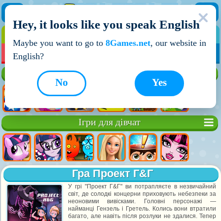
Hey, it looks like you speak English
ІГРИ
ІГРИ ДЛЯ ХЛОПЧИКІВ
Maybe you want to go to
8Games.net
, our website in
МОЇ ІГРИ
НОВІ ІГРИ
ІГРИ НА ДВОХ
English?
Кращі ігри
No
Yes
Ігри для дівчат
Гра Проект Г&Г
У грі "Проект Г&Г" ви потрапляєте в незвичайний
світ, де солодкі концерни приховують небезпеки за
неоновими вивісками. Головні персонажі —
найманці Гензель і Гретель. Колись вони втратили
багато, але навіть після розлуки не здалися. Тепер