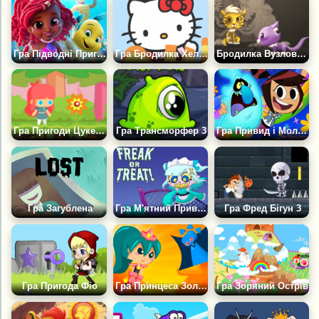
Гра Підводні Пригоди Аріель
Гра Бродилка Хелло Кітті
Бродилка Вузлова Історія
Гра Пригоди Цукеркової дівчинки
Гра Трансморфер 3
Гра Привид і Моллі МакГі: Фестиваль
Гра Загублена
Гра М'ятний Привид - Солодкість чи Гидота
Гра Фред Бігун 3
Гра Пригода Фіо
Гра Принцеса Золотий Клинок і Небезпечні Води
Гра Зоряний Острів