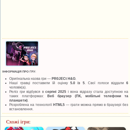
ІНФОРМАЦІЯ ПРО ГРУ:
Оригінальна назва гри —
PR0JECt H&G
.
Наші гравці поставили їй оцінку
5.0 із 5
. Свої голоси віддали
6
чоловік(а).
Реліз гри відбувся в
серпні 2025
і вона відразу стала доступною на
таких платформах:
Веб браузер (ПК, мобільні телефони та
планшети)
.
Розроблена на технології
HTML5
— грати можна прямо в браузері без
встановлення.
Схожі ігри: