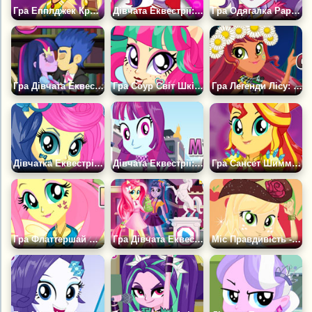
Гра Епплджек Кришталевий Страж
Дівчата Еквестрії: Твайлайт Чірлідер
Гра Одягалка Раріті на Роликах
Гра Дівчата Еквестрії: Поцілунки Твайлайт і Флеша
Гра Соур Світ Шкільний Стиль
Гра Легенди Лісу: Глоріоса Дейзі
Дівчатка Еквестрії: Світі Дропс Рок Стиль
Дівчата Еквестрії: Містері Мінт
Гра Сансет Шиммер Кришталевий Страж
Гра Флаттершай Шкільний Стиль
Гра Дівчата Еквестрії: Перший день у школі
Міс Правдивість - Епплджек