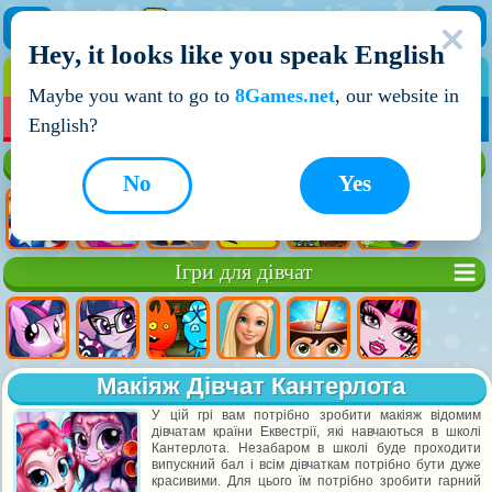
Hey, it looks like you speak English
ІГРИ
ІГРИ ДЛЯ ХЛОПЧИКІВ
Maybe you want to go to
8Games.net
, our website in
МОЇ ІГРИ
НОВІ ІГРИ
ІГРИ НА ДВОХ
English?
Кращі ігри
No
Yes
Ігри для дівчат
Макіяж Дівчат Кантерлота
У цій грі вам потрібно зробити макіяж відомим
дівчатам країни Еквестрії, які навчаються в школі
Кантерлота. Незабаром в школі буде проходити
випускний бал і всім дівчаткам потрібно бути дуже
красивими. Для цього їм потрібно зробити гарний