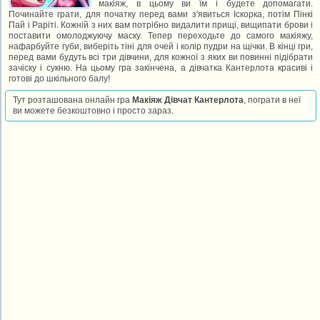
макіяж, в цьому ви їм і будете допомагати.
Починайте грати, для початку перед вами з'явиться Іскорка, потім Пінкі
Пай і Раріті. Кожній з них вам потрібно видалити прищі, вищипати брови і
поставити омолоджуючу маску. Тепер переходьте до самого макіяжу,
нафарбуйте губи, виберіть тіні для очей і колір пудри на щічки. В кінці гри,
перед вами будуть всі три дівчини, для кожної з яких ви повинні підібрати
зачіску і сукню. На цьому гра закінчена, а дівчатка Кантерлота красиві і
готові до шкільного балу!
Тут розташована онлайн гра
Макіяж Дівчат Кантерлота
, пограти в неї
ви можете безкоштовно і просто зараз.