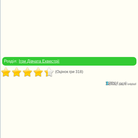
Розділ:
Ігри Дівчата Еквестрії
(Оцінок гри 318)