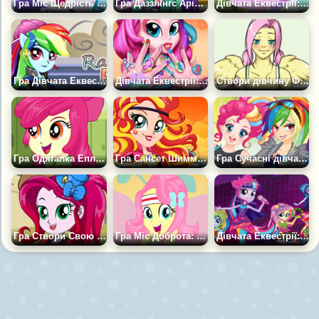
Гра Міс Щедрість Раріті
Гра Даззлінгс Арія Блейз
Дівчата Еквестрії: Даймонд Тіара
Гра Дівчата Еквестрії: Рейнбоу Деш Поні
Дівчата Еквестрії: Манікюр Пінкі Пай
Створи дівчину Флатершай
Гра Одягалка Епл Блум
Гра Сансет Шиммер Мотокрос Стиль
Гра Сучасні дівчата Еквестрії
Гра Створи Свою Дівчину Еквестрії
Гра Міс Доброта: Флаттершай
Дівчата Еквестрії: Битва Ансамблів