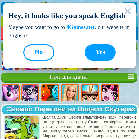
Hey, it looks like you speak English
ІГРИ
ІГРИ ДЛЯ ХЛОПЧИКІВ
Maybe you want to go to
8Games.net
, our website in
МОЇ ІГРИ
НОВІ ІГРИ
ІГРИ НА ДВОХ
English?
Кращі ігри
No
Yes
Ігри для дівчат
Свомпі: Перегони на Водних Скутерах
Щоліта друзі Свомпі влаштовують водні перегони
на скутерах. Цього разу Свомпі теж вирішив взяти
участь у цих перегонах і купив собі водний скутер,
на якому тепер зможе швидко їздити по воді.
Морська вода, великі хвилі і море азарту - все це