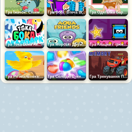
Гра Їжачок: Спіймай Яблуко
Гра Оббі: Втеча Від Бабусі
Гра Одягалка Барбі Вчительки
Гра Тока Бока Аквапарк
Гра Морські Друзі: Головоломка
Гра Клацни і грюкни
Гра Розмальовка: Великодній День
Гра Солодкі Цукерки: Три в Ряд
Гра Тренування Пам'яті: Вспиш і Чудо Машинки