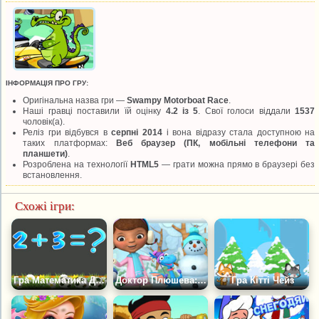
ІНФОРМАЦІЯ ПРО ГРУ:
Оригінальна назва гри —
Swampy Motorboat Race
.
Наші гравці поставили їй оцінку
4.2 із 5
. Свої голоси віддали
1537
чоловік(а).
Реліз гри відбувся в
серпні 2014
і вона відразу стала доступною на
таких платформах:
Веб браузер (ПК, мобільні телефони та
планшети)
.
Розроблена на технології
HTML5
— грати можна прямо в браузері без
встановлення.
Схожі ігри:
Гра Математика Для Дошкільнят
Доктор Плюшева: Зліпити Сніговика
Гра Кітті Чейз