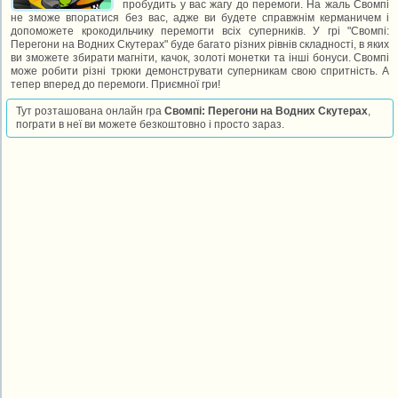
пробудить у вас жагу до перемоги. На жаль Свомпі
не зможе впоратися без вас, адже ви будете справжнім керманичем і
допоможете крокодильчику перемогти всіх суперників. У грі "Свомпі:
Перегони на Водних Скутерах" буде багато різних рівнів складності, в яких
ви зможете збирати магніти, качок, золоті монетки та інші бонуси. Свомпі
може робити різні трюки демонструвати суперникам свою спритність. А
тепер вперед до перемоги. Приємної гри!
Тут розташована онлайн гра
Свомпі: Перегони на Водних Скутерах
,
пограти в неї ви можете безкоштовно і просто зараз.