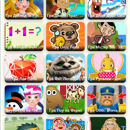
Гра Догляд за Русалкою
Гра Джейк Пірат: Гострий Погляд
Гра Дядя Діда: Снігодяї
Гра Математичні Приклади з Коником
Гра Оллі Лапа
Гра Містер Бін: Заховані ведмедики
Гра Лав Поле
Гра Феї: Легенда Про Чудовисько
Гра Русалки - Догляд за Рибками
Джульєтта на Північному Полюсі
Гра Поу на Фермі
Гра Оббі: Втеча з В'язниці Оригінал