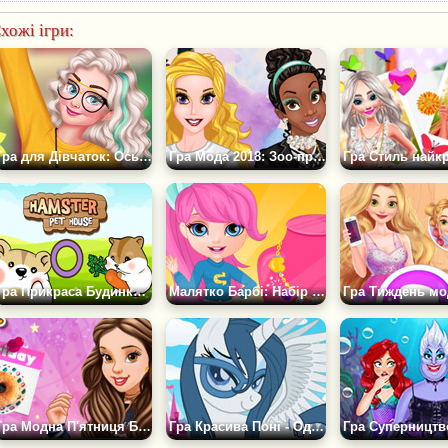
хожі ігри:
Гра для Дівчаток: Ось і Сонце
Гра Мода 2018: Зоо-принти
Гра Прикраса Будинку Хом'ячка
Малятко Барбі: Набір Прикрас
Гра Модна П'ятниця Бель
Гра Красива Поні - Одягалка