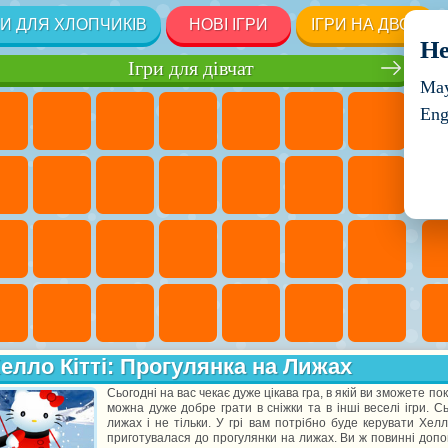
РИ ДЛЯ ХЛОПЧИКІВ
НОВІ ІГРИ
ІГРИ НА ДВОХ
He
Ігри для дівчат
May
Eng
елло Кітті: Прогулянка на Лижах
Сьогодні на вас чекає дуже цікава гра, в якій ви зможете п
можна дуже добре грати в сніжки та в інші веселі ігри. С
лижах і не тільки. У грі вам потрібно буде керувати Хелло
приготувалася до прогулянки на лижах. Ви ж повинні допом