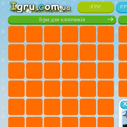
ІГРИ
ІГ
Ігри для хлопчиків
Х