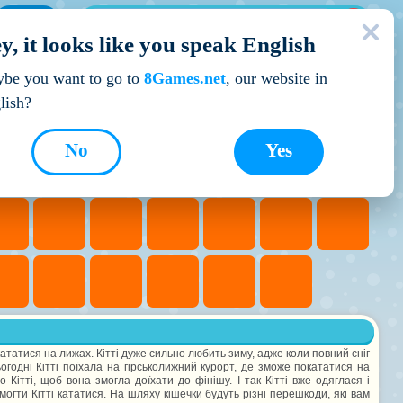
МОЇ ІГРИ
y, it looks like you speak English
Кращі ігри
be you want to go to
8Games.net
, our website in
lish?
No
Yes
окататися на лижах. Кітті дуже сильно любить зиму, адже коли повний сніг
ьогодні Кітті поїхала на гірськолижний курорт, де зможе покататися на
 Кітті, щоб вона змогла доїхати до фінішу. І так Кітті вже одяглася і
огти Кітті кататися. На шляху кішечки будуть різні перешкоди, які вам