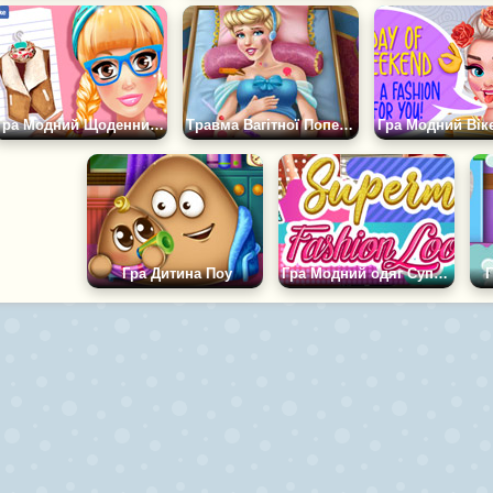
Гра Модний Щоденник Коледжу
Травма Вагітної Попелюшки
Гра Дитина Поу
Гра Модний одяг Супермоделей