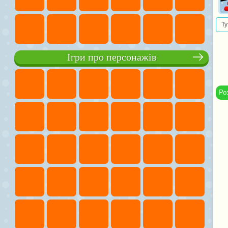
Ту
Ігри про персонажів
Ро