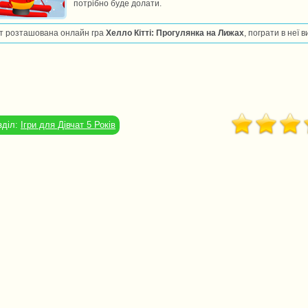
потрібно буде долати.
т розташована онлайн гра
Хелло Кітті: Прогулянка на Лижах
, пограти в неї 
зділ:
Ігри для Дівчат 5 Років