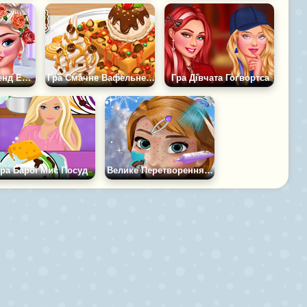
Гра Модний Вікенд Ельзи та Моани
Гра Смачне Вафельне Морозиво
Гра Дівчата Гоґвортса
Гра Барбі Миє Посуд
Велике Перетворення Анни