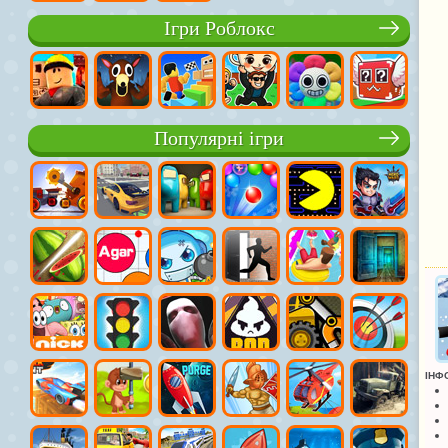
Ігри Роблокс
Популярні ігри
ІНФ