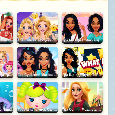
Гра Стиль найкращих подруг
Гра Еллі та Тиждень моди
Гра Місяць Стилю від Жаклін
Гра Тиждень моди Троянди
Гра Сучасний Макіяж і Мода Жасмин
Гра Що вдягнути Якби я була?
Гра Суперництво Підводної Принцеси Проти Лиходія
Гра Лалалалупсі: Одягалка в Школу
Гра Осіння Мода від Блондинки