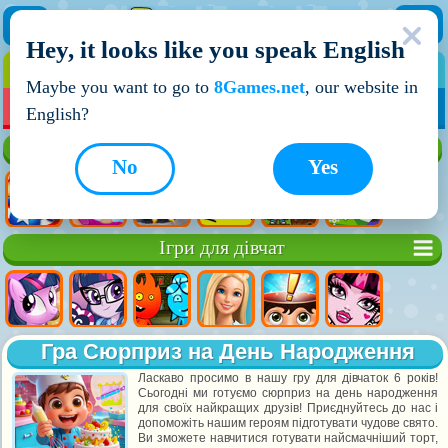
Hey, it looks like you speak English
ІГРИ
ІГРИ ДЛЯ ХЛОПЧИКІВ
Maybe you want to go to
8Games.net
, our website in
МОЇ ІГРИ
НОВІ ІГРИ
ІГРИ НА ДВОХ
English?
Кращі ігри
No
Yes
Ігри для дівчат
Гра Сюрприз на День Народження
Ласкаво просимо в нашу гру для дівчаток 6 років!
Сьогодні ми готуємо сюрприз на день народження
для своїх найкращих друзів! Приєднуйтесь до нас і
допоможіть нашим героям підготувати чудове свято.
Ви зможете навчитися готувати найсмачніший торт,