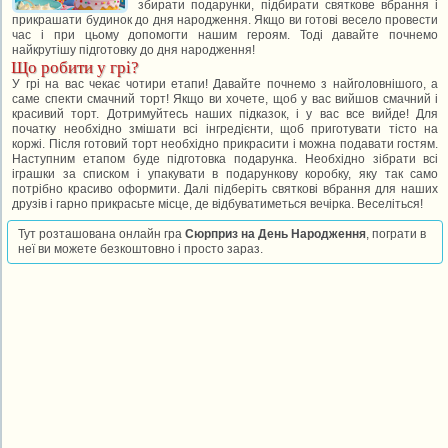
збирати подарунки, підбирати святкове вбрання і
прикрашати будинок до дня народження. Якщо ви готові весело провести
час і при цьому допомогти нашим героям. Тоді давайте почнемо
найкрутішу підготовку до дня народження!
Що робити у грі?
У грі на вас чекає чотири етапи! Давайте почнемо з найголовнішого, а
саме спекти смачний торт! Якщо ви хочете, щоб у вас вийшов смачний і
красивий торт. Дотримуйтесь наших підказок, і у вас все вийде! Для
початку необхідно змішати всі інгредієнти, щоб приготувати тісто на
коржі. Після готовий торт необхідно прикрасити і можна подавати гостям.
Наступним етапом буде підготовка подарунка. Необхідно зібрати всі
іграшки за списком і упакувати в подарункову коробку, яку так само
потрібно красиво оформити. Далі підберіть святкові вбрання для наших
друзів і гарно прикрасьте місце, де відбуватиметься вечірка. Веселіться!
Тут розташована онлайн гра
Сюрприз на День Народження
, пограти в
неї ви можете безкоштовно і просто зараз.