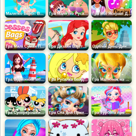
Малятко Барбі: Випадок у Воді
Гра Малятко Русалочка Лола
Гра Мої Яскраві Джинсові Дні
Гра Милі Сумки Принцес
Гра Дизайн Взуття Русалочки Аріель
Одягни Динь-Динь у Наші Дні
Гра Відмінний знімок
Гра Русалка Байдикує
Гра Малюнок на Обличчі Дінь-Дінь
Гра Суперкрошки: Заворушення Моджо
Гра Спа для Принцеси Ельзи
Гра Турбота про Крихітку Русалку