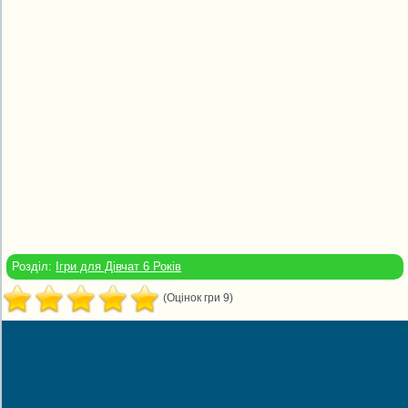
Розділ:
Ігри для Дівчат 6 Років
(Оцінок гри 9)