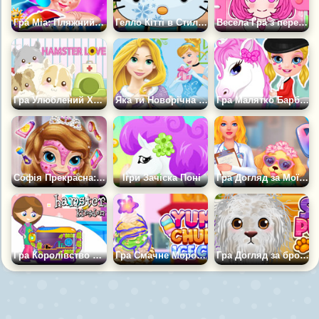
Гра Міа: Пляжний Спа-центр
Гелло Кітті в Стилі Холодне Серце
Весела Гра з переодяганням
Гра Улюблений Хом'як
Яка ти Новорічна Принцеса?
Гра Малятко Барбі і Поні
Софія Прекрасна: Реальний Макіяж
Ігри Зачіска Поні
Гра Догляд за Моїм милим вихованцем
Гра Королівство Хом'яка
Гра Смачне Морозиво Чуррос
Гра Догляд за бродячим цуценям