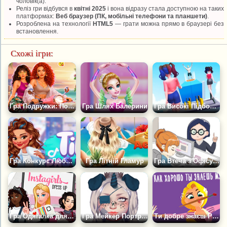
чоловік(а).
Реліз гри відбувся в
квітні 2025
і вона відразу стала доступною на таких
платформах:
Веб браузер (ПК, мобільні телефони та планшети)
.
Розроблена на технології
HTML5
— грати можна прямо в браузері без
встановлення.
Схожі ігри:
Гра Подружки: Поїздка на Скутері Під Час Заходу Сонця
Гра Шлях Балерини
Гра Високі Підбори 3
Гра Конкурс Любителів Пастелі в TikTok
Гра Літній Гламур
Гра Втеча з Офісу на Побачення
Гра Одягалка для дівчат Інстаграма
Гра Мейкер Портрета для Дівчаток
Ти добре знаєш Рапунцель?