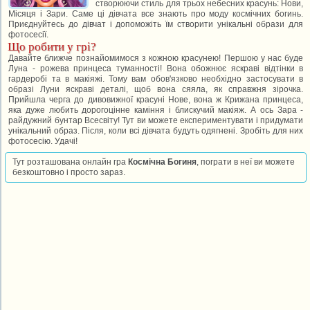
створюючи стиль для трьох небесних красунь: Нови,
Місяця і Зари. Саме ці дівчата все знають про моду космічних богинь.
Приєднуйтесь до дівчат і допоможіть їм створити унікальні образи для
фотосесії.
Що робити у грі?
Давайте ближче познайомимося з кожною красунею! Першою у нас буде
Луна - рожева принцеса туманності! Вона обожнює яскраві відтінки в
гардеробі та в макіяжі. Тому вам обов'язково необхідно застосувати в
образі Луни яскраві деталі, щоб вона сяяла, як справжня зірочка.
Прийшла черга до дивовижної красуні Нове, вона ж Крижана принцеса,
яка дуже любить дорогоцінне каміння і блискучий макіяж. А ось Зара -
райдужний бунтар Всесвіту! Тут ви можете експериментувати і придумати
унікальний образ. Після, коли всі дівчата будуть одягнені. Зробіть для них
фотосесію. Удачі!
Тут розташована онлайн гра
Космічна Богиня
, пограти в неї ви можете
безкоштовно і просто зараз.