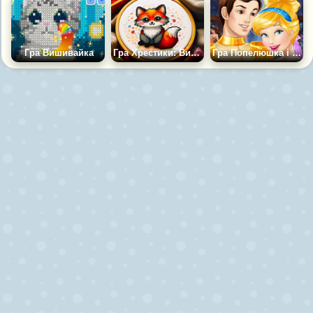
Гра Вишивайка
Гра Хрестики: Вишивка за номерами
Гра Попелюшка і Принц