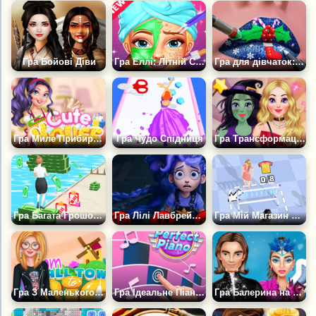
Гра Бойові Діви
Гра Еллі: Літній Спа-салон і Салон Краси
Гра для дівчаток: Прикрасьте Губи
Гра Миле Прибирання Будинку для дівчаток
Гра Чудо Спідниця
Гра Трансформація відьми
Гра Багата Грошова Любителька
Гра Лілі Лавбрейдз: Твоя Улюблена Лялька
Гра Мій Магазин Одягу 2
Гра З Маленького Міста у Велике
Гра Ідеальне Піаніно для дівчаток
Гра Балерина на ковзанах