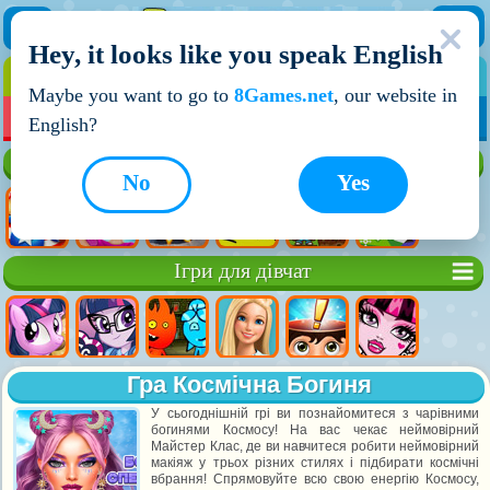
Hey, it looks like you speak English
ІГРИ
ІГРИ ДЛЯ ХЛОПЧИКІВ
Maybe you want to go to
8Games.net
, our website in
МОЇ ІГРИ
НОВІ ІГРИ
ІГРИ НА ДВОХ
English?
Кращі ігри
No
Yes
Ігри для дівчат
Гра Космічна Богиня
У сьогоднішній грі ви познайомитеся з чарівними
богинями Космосу! На вас чекає неймовірний
Майстер Клас, де ви навчитеся робити неймовірний
макіяж у трьох різних стилях і підбирати космічні
вбрання! Спрямовуйте всю свою енергію Космосу,