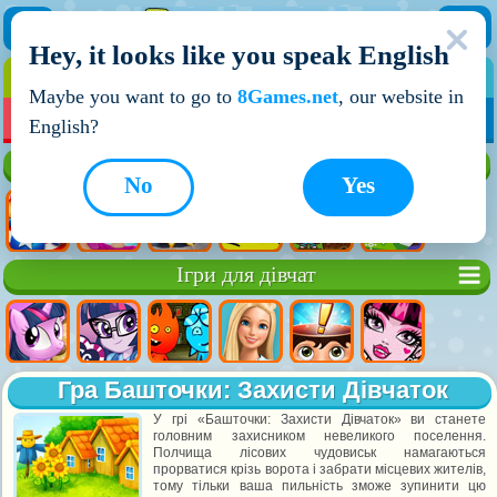
Hey, it looks like you speak English
ІГРИ
ІГРИ ДЛЯ ХЛОПЧИКІВ
Maybe you want to go to
8Games.net
, our website in
МОЇ ІГРИ
НОВІ ІГРИ
ІГРИ НА ДВОХ
English?
Кращі ігри
No
Yes
Ігри для дівчат
Гра Башточки: Захисти Дівчаток
У грі «Башточки: Захисти Дівчаток» ви станете
головним захисником невеликого поселення.
Полчища лісових чудовиськ намагаються
прорватися крізь ворота і забрати місцевих жителів,
тому тільки ваша пильність зможе зупинити цю