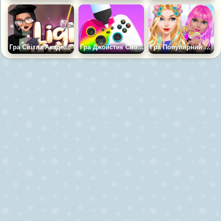
Гра Світла Академія Проти Темної Академії
Гра Джойстик Своїми Руками
Гра Популярний Спа Салон