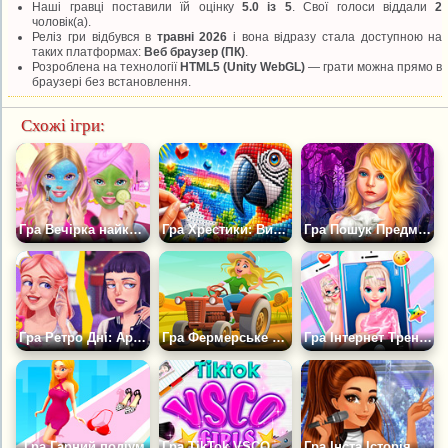
Наші гравці поставили їй оцінку
5.0 із 5
. Свої голоси віддали
2
чоловік(а).
Реліз гри відбувся в
травні 2026
і вона відразу стала доступною на
таких платформах:
Веб браузер (ПК)
.
Розроблена на технології
HTML5 (Unity WebGL)
— грати можна прямо в
браузері без встановлення.
Схожі ігри:
Гра Вечірка найкращих друзів із ночівлею
Гра Хрестики: Вишиваємо за Номерами
Гра Пошук Предметів: Дівчинка і Кіт
Гра Ретро Дні: Аркади
Гра Фермерське Життя для Дівчаток
Гра Інтернет Тренди Хештег Хештег Челендж
Гра Гарний подіум
Гра TikTok VSCO Дівчата
Гра Інста Історія Аріани Гранде