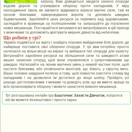
загрозу. Вам доведеться зводити захисні споруди
вздовж дороги та утримувати оборону проти нападників. У міру
проходження хвиль ви зможете відкривати корисні магічні сили, такі як
грозові блискавки, заморожування ворогів та допомога швидких
будівельників. Заробляйте цінні ресурси за перемогу над чудовиськами,
заглядайте в крамницю за поліпшеннями та запрошуйте до поселення
нових мешканців. Постарайтеся витримати всі випробування в цій пригоді
з вежечками та допоможіть врятувати мирних дівчаток від небезпеки.
Що робити у грі?
Уважно подивіться на карту і знайдіть порожні майданчики біля дороги, де
найкраще поставити свої оборонні споруди. У грі вам потрібно просто
натискати на вільні місця на екрані та вибирати тип споруди для захисту.
Витрачайте зароблені ресурси на збільшення сили та швидкості атаки
ваших захисних споруд, щоб вони справлялися з супротивниками ще
швидше. Натискайте на іконки магічних умінь у нижній частині поля, щоб
пустити блискавку або уповільнити монстрів, що біжать, у скрутну мить.
Ваше головне завдання полягає в тому, щоб повністю очистити стежку від
нападників і не дозволити їм дістатися до кінця шляху. Пройдіть усі
раунди цієї головоломки з вежами та доведіть усім, що ви вмієте краще за
всіх організовувати оборону і можете захистити кожного мешканця.
Тут розташована онлайн гра
Башточки: Захисти Дівчаток
, пограти в
неї ви можете безкоштовно і просто зараз.