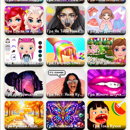
Гра Ельза та Аріель на Гала Концерті
Гра Як Тебе Намалює Художник?
Гра Для Дівчаток Розблокування: Міні Веселощі
Гра Моя Лялька Творець Аватара
Гра Творець слизу ASMR Своїми Руками
Гра для дівчаток: Догляд за садом
Гра для дівчаток: Мистецтво Силуету
Гра Тест: Який Купальник Тобі Підійде?
Гра Жіночі Штучки Вгадай!
Гра Ручний Пазл: Сортування та Укладання Діамантів
Гра Алмазний Живопис
Гра Тока Кухня