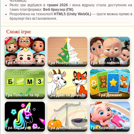
чоловік(а).
Реліз гри відбувся в
травні 2026
і вона відразу стала доступною на
таких платформах:
Веб браузер (ПК)
.
Розроблена на технології
HTML5 (Unity WebGL)
— грати можна прямо в
браузері без встановлення.
Схожі ігри:
Гра Кокомелон: Професія Моєї Мрії
Гра Новорічна Ялинка: Розмальовка
Гра Бос-молокосос: Знайди Пару
Гра Голосні та приголосні
Гра Дикі та Домашні Тварини
Гра Дежавю
Гра Каракулі: Вчися Малювати
Гра для Малюків: Ваги
Гра Корисні звички Для малюків