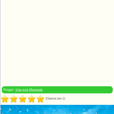
Розділ:
Ігри для Малюків
(Оцінок гри 1)