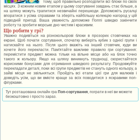
тому, щоб правильно розподілити всі блоки по своїх
місцях. З кожним новим етапом у цьому сортуванні завдань стає більше, а
на шляху можуть трапитися незвичайні перешкоди. Допоможіть русалці
впоратися з усіма справами та зберіть найбільшу колекцію нагород у цій
підводній пригоді. Ваша уважність допоможе Поппі швидко закінчити
роботу та зробити морське дно чистим і красивим.
Що робити у грі?
Уважно подивіться на різнокольорові блоки в прозорих стовпчиках на
екрані. Щоб почати сортування, спочатку виберіть кубик з однієї групи і
натискайте на нього. Після цього вкажіть на інший стовпчик, куди ви
хочете його перекласти. Пам'ятайте важливе правило гри сортування:
перемістити предмет можна тільки на вільне місце або на блок точно
такого ж кольору. Якщо на шляху виникнуть труднощі, скористайтеся
корисними бонусами для отримання швидкого результату. Продовжуйте
перекладати деталі, поки всі групи предметів не стануть одного кольору, а
зайві місця не звільняться. Пройдіть всі етапи цієї гри для малюків і
доведіть усім, що ви вмієте краще за всіх поводитися з яскравими поп-
фігурками.
Тут розташована онлайн гра
Поп-сортування
, пограти в неї ви можете
безкоштовно і просто зараз.