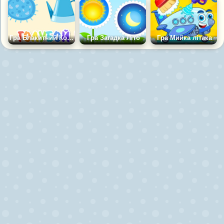
Гра Блакитний Колір
Гра Загадка Літо
Гра Мийка літака