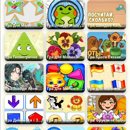
Гра для Маляток: Прикрась Печиво
Гра Знайди Жабу: Приховані Предмети
Гра Швидше Калькулятора: Порахуй Скільки
Гра Геометрична Фігура Трикутник
Гра для Малюків: Букет Квітів
Гра Кроти Екскаваторники
Гра Знайди Анемацилус
Гра для Малюків: Вивчаємо Кольори
Гра для Малюків: Прапори
Гра Дивимося і Запам'ятовуємо
Гра для Малюків: Чий Звук?
Гра Фрукти та овочі