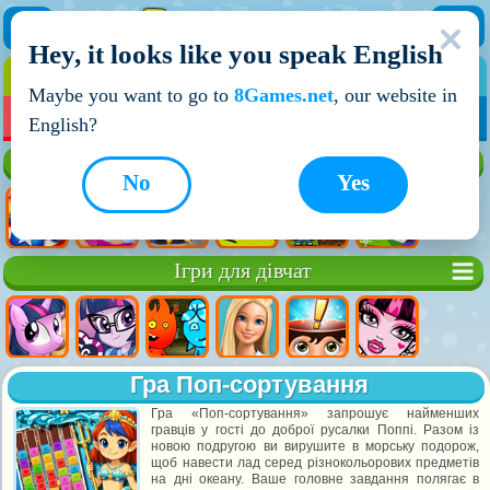
Hey, it looks like you speak English
ІГРИ
ІГРИ ДЛЯ ХЛОПЧИКІВ
Maybe you want to go to
8Games.net
, our website in
МОЇ ІГРИ
НОВІ ІГРИ
ІГРИ НА ДВОХ
English?
Кращі ігри
No
Yes
Ігри для дівчат
Гра Поп-сортування
Гра «Поп-сортування» запрошує найменших
гравців у гості до доброї русалки Поппі. Разом із
новою подругою ви вирушите в морську подорож,
щоб навести лад серед різнокольорових предметів
на дні океану. Ваше головне завдання полягає в