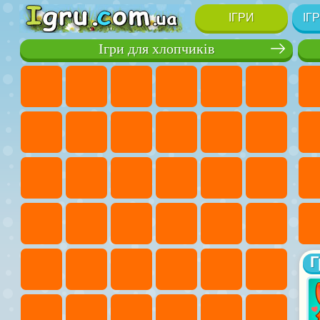
ІГРИ
ІГ
Ігри для хлопчиків
Г