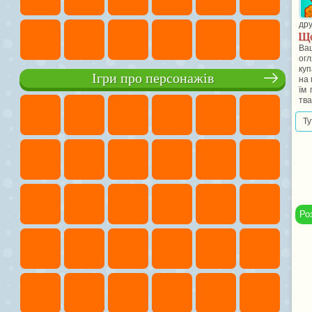
дру
Що
Ваш
огл
куп
Ігри про персонажів
на 
їм 
тва
Ту
Ро