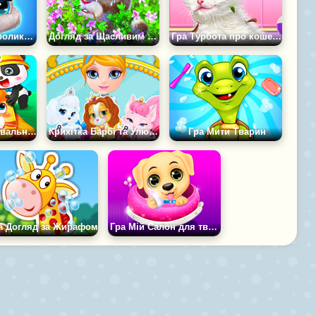
Гра Догляд за кроликом Дейзі
Догляд за Щасливим Кроликом
Гра Турбота про кошеня
Гра Дитяча рятувальна команда
Крихітка Барбі та Улюблені Улюбленці
Гра Мити Тварин
а Догляд за Жирафом
Гра Мій Салон для тварин