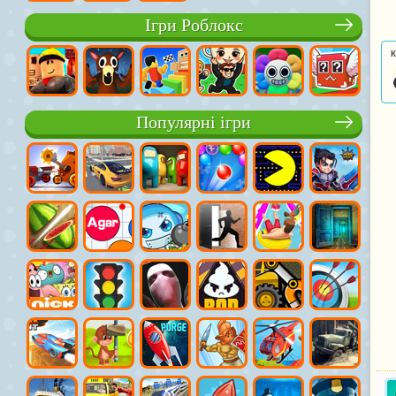
Ігри Роблокс
К
Популярні ігри