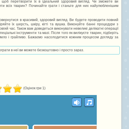
, щоб перетворити їх в ідеальний здоровий вигляд. Чи зможете ви
ити всіх тварин? Починайте грати і станьте для них найулюбленішим
повернутися в красивий, здоровий вигляд. Ви будете проводити повний
ряйте їх шерсть, шкіру, кігті та вушка. Виконуйте банні процедури з
овгий час. Також вам доведеться виконувати невеликі делікатні операції
пеціальні інструменти та мазі. Після того як вилікуєте тварин, підберіть
и мило і грайливо. Бажаємо насолодитися кожним процесом догляду за
пограти в неї ви можете безкоштовно і просто зараз.
(Оцінок гри 1)