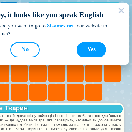
МОЇ ІГРИ
y, it looks like you speak English
Кращі ігри
be you want to go to
8Games.net
, our website in
lish?
No
Yes
я Тварин
лять своїх домашніх улюбленців і готові піти на багато що для їхнього
н" — це чудова мила гра, яка перевірить, наскільки ви добре вмієте
ситуаціях і любити. Це кумедна суперська гра, здатна захопити вас у
ика і капібари. Пориньте в атмосферу спокою і станьте для тварин