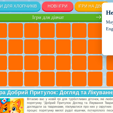
РИ ДЛЯ ХЛОПЧИКІВ
НОВІ ІГРИ
ІГРИ НА ДВОХ
He
Ігри для дівчат
May
Eng
ра Добрий Притулок: Догляд та Лікуванн
Вітаємо вас у новій грі для турботливих діточок, які люб
порятунку. "Добрий Притулок: Догляд та Лікування Твари
доглядати за тваринами, піклуватися про них у скрутних 
процес порятунку милої рудої кішечки, потерпілого пес