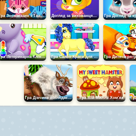
Гра Зоомагазин з Тваринами
Догляд за вихованцями Принцес
Гра Ветеринарна Клініка: Розвиваюча Дитяча Гра
Гра Салон Краси для Тварин Поні
Гра Дівчина доглядає за тваринами
Гра Мій Милий Хом'як
Гр