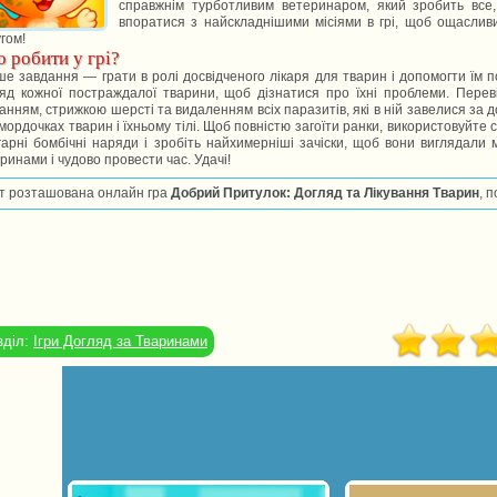
справжнім турботливим ветеринаром, який зробить все
впоратися з найскладнішими місіями в грі, щоб ощаслив
гом!
 робити у грі?
е завдання — грати в ролі досвідченого лікаря для тварин і допомогти їм 
яд кожної постраждалої тварини, щоб дізнатися про їхні проблеми. Переві
анням, стрижкою шерсті та видаленням всіх паразитів, які в ній завелися за д
мордочках тварин і їхньому тілі. Щоб повністю загоїти ранки, використовуйте с
гарні бомбічні наряди і зробіть найхимерніші зачіски, щоб вони виглядал
ринами і чудово провести час. Удачі!
т розташована онлайн гра
Добрий Притулок: Догляд та Лікування Тварин
, 
зділ:
Ігри Догляд за Тваринами