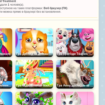
nd Treatment
.
іддали
1
чоловік(а).
 доступною на таких платформах:
Веб браузер (ПК)
.
и можна прямо в браузері без встановлення.
тчімалс
Гра Догляд за Домашнім Хом'яком
Гра Пригода Тварин: Незабутній день
Гра Догляд за Слоненям
Гра Відновлення Милого Дракона
Гра Анна доглядає за Свеном