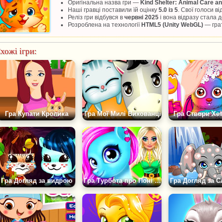
Оригінальна назва гри —
Kind Shelter: Animal Care a
Наші гравці поставили їй оцінку
5.0 із 5
. Свої голоси в
Реліз гри відбувся в
червні 2025
і вона відразу стала
Розроблена на технології
HTML5 (Unity WebGL)
— грат
хожі ігри:
Гра Купати Кролика
Гра Мої Милі Вихованці
Гра Створи Хе
Гра Догляд за видрою
Гра Турбота про Поні Чарівної Принцеси