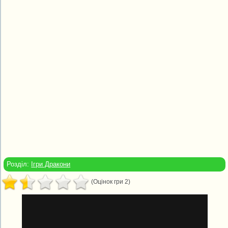
Розділ:
Ігри Дракони
(Оцінок гри 2)