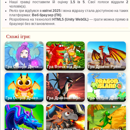
Наші гравці поставили їй оцінку
1.5 із 5
. Свої голоси віддали
2
чоловік(а).
Реліз гри відбувся в
квітні 2025
і вона відразу стала доступною на таких
платформах:
Веб браузер (ПК)
.
Розроблена на технології
HTML5 (Unity WebGL)
— грати можна прямо в
браузері без встановлення.
Схожі ігри:
Гра Створи Дівчину-Дракона
Гра Втеча від Дракона
Гра Дракон Руйнівник Міста
Гра Острів Драконів 2
Гра Дракони: Мультиплеєр
Гра Острів Драконів
Гра Dragon.io
Гра Дракон Пеп
Гра Драконіада