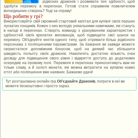
рідкісних драконів і розвивати їхні здібності, щоб
здобути перемогу в перегонах. Готові стати справжнім повелителем
вогнедишних створінь? Тоді за справу!
Що робити у грі?
Використовуйте свій скромний стартовий капітал для купівлі своїх перших
лускатих гонщиків. Кожен з них володіє унікальними навичками, які стануть
в нагоді в перегонах. Створіть команду з урахуванням характеристик і
здібностей своїх крилатих вихованців, щоб підвищити свої шанси на
перемогу. Об'єднуйте юнітів одного типу, щоб отримати більш рідкісного
персонажа з поліпшеними параметрами. За бажання ви завжди можете
скористатися допоміжним бонусом, щоб на деякий час збільшити
швидкість польоту своїх драконів. Накопичіть достатню кількість очок
досвіду для підвищення свого рівня і відкриття доступу до додаткових
осередків на ігровому полі. Перемоги в перегонах приноситимуть вам не
тільки славу, а й золоті монети, які можна витратити на купівлю нових
істот або поліпшення вже наявних. Бажаємо удачі!
Тут розташована онлайн гра
Об'єднайте Драконів
, пограти в неї ви
можете безкоштовно і просто зараз.