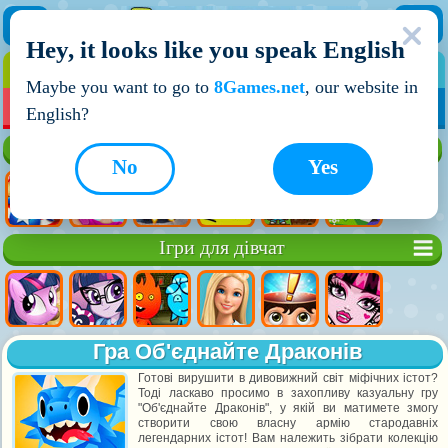
Hey, it looks like you speak English
ІГРИ
ІГРИ ДЛЯ ХЛОПЧИКІВ
Maybe you want to go to
8Games.net
, our website in
МОЇ ІГРИ
НОВІ ІГРИ
ІГРИ НА ДВОХ
English?
Кращі ігри
No
Yes
Ігри для дівчат
Гра Об'єднайте Драконів
Готові вирушити в дивовижний світ міфічних істот?
Тоді ласкаво просимо в захопливу казуальну гру
"Об'єднайте Драконів", у якій ви матимете змогу
створити свою власну армію стародавніх
легендарних істот! Вам належить зібрати колекцію