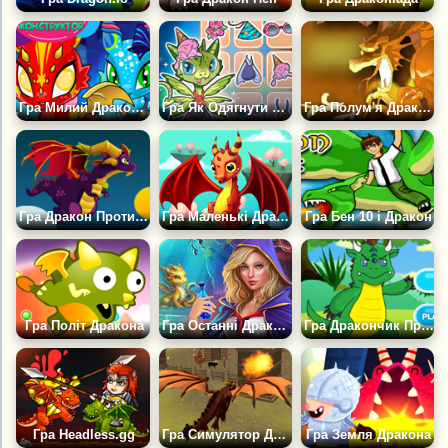
Гра Милий Дракончик: Конструктор
Гра Як Одягнути Свого Дракона
Гра Полум'я Дракона 2
Гра Дракон Проти Монстрів
Гра Маленькі Дракони
Гра Бен 10 і Дракон
Гра Політ Дракона
Гра Останні Дракони
Гра Дракончик Проти Індика
Гра Headless.gg
Гра Симулятор Дракона 3Д
Гра Земля Дракона