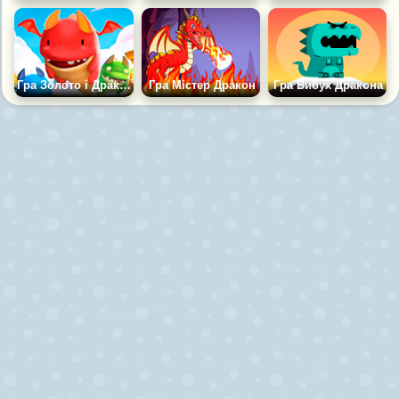
Гра Золото і Дракони
Гра Містер Дракон
Гра Вибух Дракона