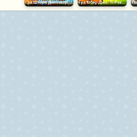
Гра Шторм Динозаврів .Іо
Гра Кібер Діно: Ті-Рекс Проти Роботів