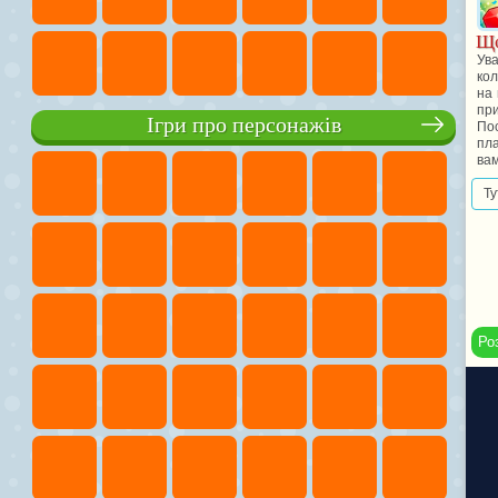
Що
Ува
кол
на 
пр
Ігри про персонажів
Пос
пла
вам
Ту
Ро