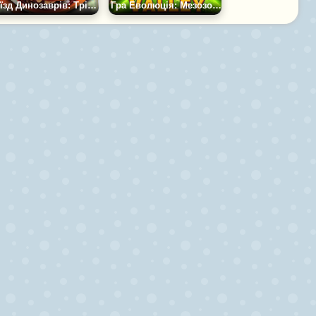
Поїзд Динозаврів: Тріатлон
Гра Еволюція: Мезозойська Долина