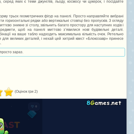
, серед яких є теми джунглів, льоду, космосу чи цукерок, і посідайте
ь форму трьох геометричних фігур на панелі. Просто направляйте вибрані
ти горизонтальні рядки або вертикальні стовпці без пропусків. З огляду
иттєво зникне зі столу, звільнить багато простору для наступних ходів і
редмети, щоб на панелі миттєво з’явилися нові будівельні деталі.
бінації на ваше табло надходить максимальна кількість очок. Ретельно
е для великих деталей, і нехай цей хитрий квест «Блокозавр» принесе
.
 просто зараз.
(Оцінок гри 2)