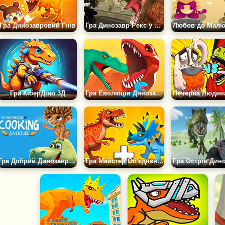
Гра Динозавровий Гнів
Гра Динозавр Рекс у Лос-Анджелесі
Гра КіберДіно 3Д
Гра Еволюція Динозаврів 3Д
Гра Добрий Динозавр: Кулінарна Пригода
Гра Майстер Об'єднання Динозаврів