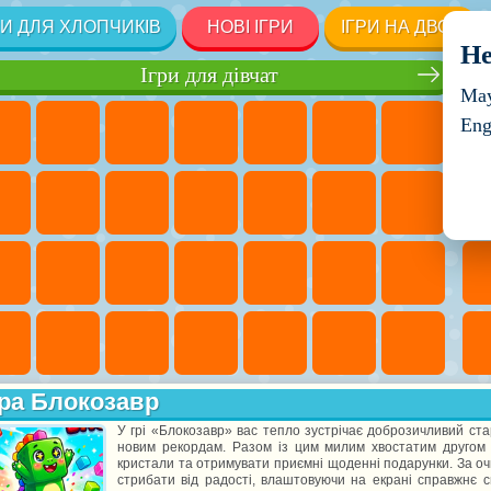
РИ ДЛЯ ХЛОПЧИКІВ
НОВІ ІГРИ
ІГРИ НА ДВОХ
He
Ігри для дівчат
May
Eng
ра Блокозавр
У грі «Блокозавр» вас тепло зустрічає доброзичливий ста
новим рекордам. Разом із цим милим хвостатим другом в
кристали та отримувати приємні щоденні подарунки. За оч
стрибати від радості, влаштовуючи на екрані справжнє св