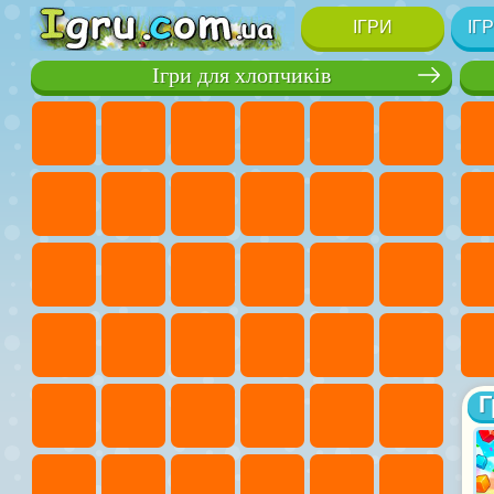
ІГРИ
ІГ
Ігри для хлопчиків
Г