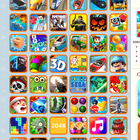
ІНФ
С