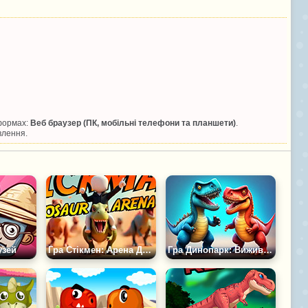
тформах:
Веб браузер (ПК, мобільні телефони та планшети)
.
влення.
узей
Гра Стікмен: Арена Динозаврів
Гра Динопарк: Виживи в Лабіринті