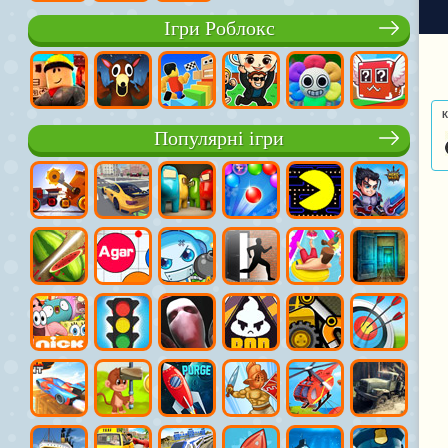
Ігри Роблокс
К
Популярні ігри