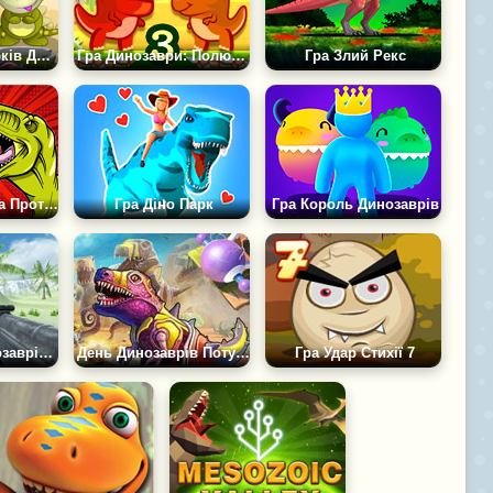
Любов до Малюків Динозаврів
Гра Динозаври: Полювання за м'ясом 3
Гра Злий Рекс
Печерна Людина Проти Динозаврів
Гра Діно Парк
Гра Король Динозаврів
Гра Острів Динозаврів: Буйство
День Динозаврів Потужний Захист
Гра Удар Стихії 7