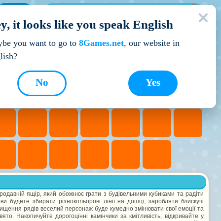
МОЇ ІГРИ
y, it looks like you speak English
Кращі ігри
be you want to go to
8Games.net
, our website in
lish?
No
Yes
родавній ящір, який обожнює грати з будівельними кубиками та радіти
и будете збирати різнокольорові лінії на дошці, заробляти блискучі
ищення рядів веселий персонаж буде кумедно змінювати свої емоції та
ято. Накопичуйте дорогоцінні камінчики за кмітливість, відкривайте у