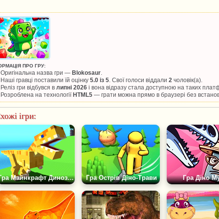
ОРМАЦІЯ ПРО ГРУ:
Оригінальна назва гри —
Blokosaur
.
Наші гравці поставили їй оцінку
5.0 із 5
. Свої голоси віддали
2
чоловік(а).
Реліз гри відбувся в
липні 2026
і вона відразу стала доступною на таких пла
Розроблена на технології
HTML5
— грати можна прямо в браузері без встано
хожі ігри:
Гра Майнкрафт Динозаври
Гра Острів Діно-Трави
Гра Діно М