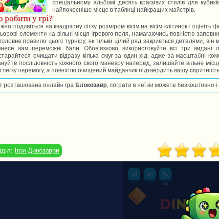
спеціальному альбомі десять красивих стилів для кубиків
найпочесніше місце в таблиці найкращих майстрів.
 робити у грі?
жно подивіться на квадратну сітку розміром вісім на вісім клітинок і оцініт
ьорові елементи на вільні місця ігрового поля, намагаючись повністю заповни
головне правило цього турніру, як тільки цілий ряд закриється деталями, він м
инесе вам переможні бали. Обов’язково використовуйте всі три видані п
тарайтеся очищати відразу кілька смуг за один хід, адже за масштабні ком
нуйте послідовність кожного свого маневру наперед, залишайте вільне місц
 легку перемогу, а повністю очищений майданчик підтвердить вашу спритність
т розташована онлайн гра
Блокозавр
, пограти в неї ви можете безкоштовно і
зділ:
Ігри Динозаври