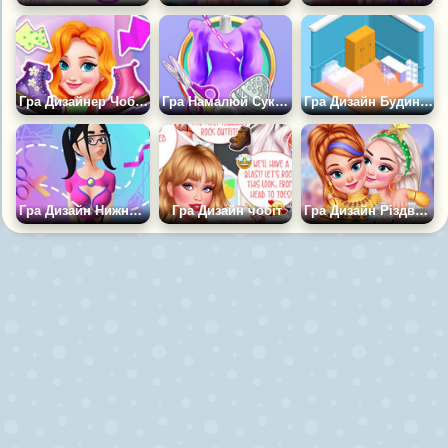
Гра Дизайнер Чобіт Своїми Руками
Гра Намалюй Сукню Своєї Мрії
Гра Дизайн Будинку: Об'єднай Пару
Гра Дизайн Нижньої Білизни: ГлемЛабс
Гра Дизайн чобіт
Гра Дизайн Різдвяного светра