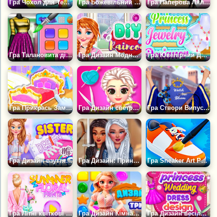
Гра Чохол для Телефону Своїми Руками 5
Гра Божевільний Дизайн Сукні Принцеси
Гра Паперова Лялька Своїми Руками
Гра Талановита дівчина: Художній Клас
Гра Дизайн Модного Дощовика
Гра Ювелірний Дизайнер
Гра Прикрась Замок Моєї Мрії
Гра Дизайн светра на осінь
Гра Створи Випускний Капелюшок Своєї Мрії
Гра Дизайн взуття від сестер
Гра Дизайн: Принцеси Воїни
Гра Sneaker Art Розмальовки
Гра Літні квіткові візерунки
Гра Дизайн Кімнати: Три в Ряд
Гра Дизайн весільних суконь для принцес