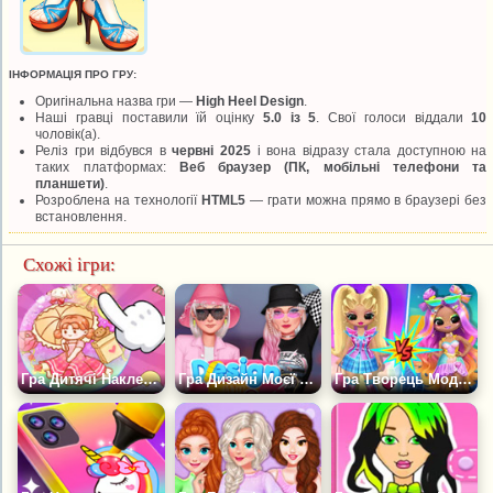
ІНФОРМАЦІЯ ПРО ГРУ:
Оригінальна назва гри —
High Heel Design
.
Наші гравці поставили їй оцінку
5.0 із 5
. Свої голоси віддали
10
чоловік(а).
Реліз гри відбувся в
червні 2025
і вона відразу стала доступною на
таких платформах:
Веб браузер (ПК, мобільні телефони та
планшети)
.
Розроблена на технології
HTML5
— грати можна прямо в браузері без
встановлення.
Схожі ігри:
Гра Дитячі Наклейки Своїми Руками
Гра Дизайн Моєї Капелюха-відра
Гра Творець Модних Ляльок