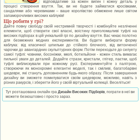
відповідатиме за кожен вигин і кожну деталь у
процесі створення взуття. Так, ви не будете займатися кросівками,
сандалями або черевиками – ваше королівство обмежене лише світом
запаморочливих високих каблуків!
Що робити у грі?
Дайте повну свободу своїй нестримній творчості і комбінуйте незліченні
елементи, щоб створити свої власні, воістину приголомшливі туфлі на
високих підборах в цій унікальній грі по дизайну взуття. Вас чекає полотно
для безмежних модних експериментів. Ви будете вибирати форму
каблука: від класичної шпильки до стійкого блочного, від витонченої
чарочки до авангардних скульптурних форм. Потім переходьте до силуету
самої туфлі: човники, босоніжки, мюлі, ботильйони - кожен стиль вимагає
пильної уваги до деталей. Додайте стрази, кристали, глітер, паєтки, щоб
туфлі виблискували при кожному русі. Експериментуйте з палітрою,
створюючи як монохромні елегантні моделі, так і сміливі, багатобарвні
шедеври, які стануть доповненням будь-якого образу. Після завершення
дизайну ви зможете помилуватися своїм шедевром, можливо, навіть з
різних ракурсів, і зберегти його у своїй віртуальній колекції. Веселіться!
Тут розташована онлайн гра
Дизайн Високих Підборів
, пограти в неї ви
можете безкоштовно і просто зараз.