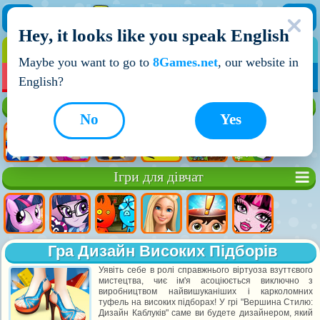
Hey, it looks like you speak English
ІГРИ
ІГРИ ДЛЯ ХЛОПЧИКІВ
Maybe you want to go to
8Games.net
, our website in
МОЇ ІГРИ
НОВІ ІГРИ
ІГРИ НА ДВОХ
English?
Кращі ігри
No
Yes
Ігри для дівчат
Гра Дизайн Високих Підборів
Уявіть себе в ролі справжнього віртуоза взуттєвого
мистецтва, чиє ім'я асоціюється виключно з
виробництвом найвишуканіших і карколомних
туфель на високих підборах! У грі "Вершина Стилю:
Дизайн Каблуків" саме ви будете дизайнером, який