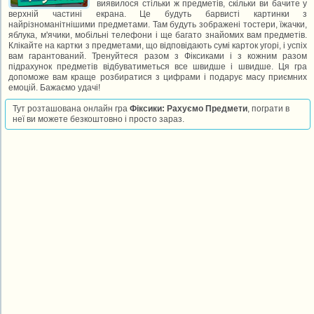
виявилося стільки ж предметів, скільки ви бачите у
верхній частині екрана. Це будуть барвисті картинки з
найрізноманітнішими предметами. Там будуть зображені тостери, їжачки,
яблука, м'ячики, мобільні телефони і ще багато знайомих вам предметів.
Клікайте на картки з предметами, що відповідають сумі карток угорі, і успіх
вам гарантований. Тренуйтеся разом з Фіксиками і з кожним разом
підрахунок предметів відбуватиметься все швидше і швидше. Ця гра
допоможе вам краще розбиратися з цифрами і подарує масу приємних
емоцій. Бажаємо удачі!
Тут розташована онлайн гра
Фіксики: Рахуємо Предмети
, пограти в
неї ви можете безкоштовно і просто зараз.