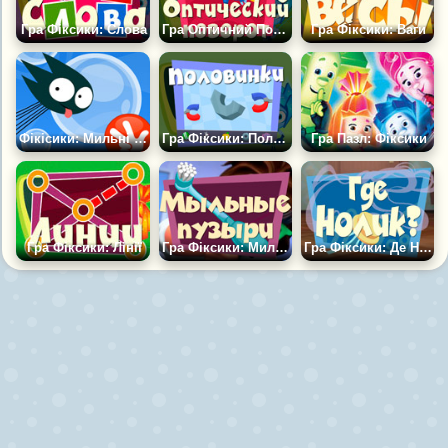
Гра Фіксики: Слова
Гра Оптичний Поворот
Гра Фіксики: Ваги
Фікісики: Мильні Бульбашки Преміум
Гра Фіксики: Половинки
Гра Пазл: Фіксики
Гра Фіксики: Лінії
Гра Фіксики: Мильні Бульбашки
Гра Фіксики: Де Нолик?