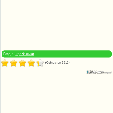
Розділ:
Ігри Фіксики
(Оцінок гри 1911)