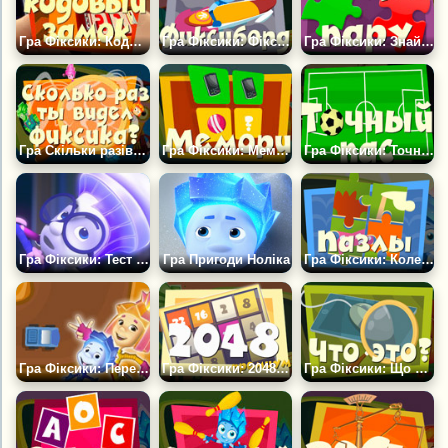
Гра Фіксики: Кодовий Замок
Гра Фіксики: Фіксиборд
Гра Фіксики: Знайди Пару
Гра Скільки разів Ти бачив Фіксика?
Гра Фіксики: Меморі
Гра Фіксики: Точний Пас
Гра Фіксики: Тест Пам'яті
Гра Пригоди Ноліка
Гра Фіксики: Колекція Пазлів
Гра Фіксики: Перегони
Гра Фіксики: 2048 Преміум
Гра Фіксики: Що Це?