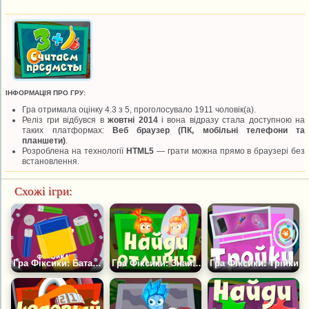
ІНФОРМАЦІЯ ПРО ГРУ:
Гра отримала оцінку 4.3 з 5, проголосувало 1911 чоловік(а).
Реліз гри відбувся в
жовтні 2014
і вона відразу стала доступною на
таких платформах:
Веб браузер (ПК, мобільні телефони та
планшети)
.
Розроблена на технології
HTML5
— грати можна прямо в браузері без
встановлення.
Схожі ігри:
Гра Фіксики: Батарейки
Гра Фіксики: Знайди Відмінності
Гра Фіксики: Трійки