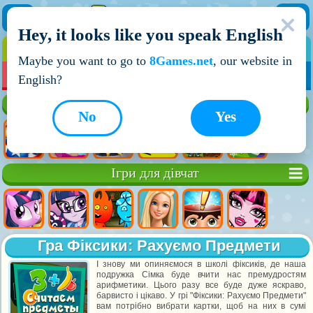
Hey, it looks like you speak English
ІГРИ
ІГРИ ДЛЯ ХЛОПЧИКІВ
Maybe you want to go to
8Games.net
, our website in
МОЇ ІГРИ
НОВІ ІГРИ
ІГРИ НА ДВОХ
English?
Кращі ігри
No
Yes
Ігри для дівчат
Гра Фіксики: Рахуємо Предмети
І знову ми опиняємося в школі фіксиків, де наша
подружка Сімка буде вчити нас премудростям
арифметики. Цього разу все буде дуже яскраво,
барвисто і цікаво. У грі "Фіксики: Рахуємо Предмети"
вам потрібно вибрати картки, щоб на них в сумі