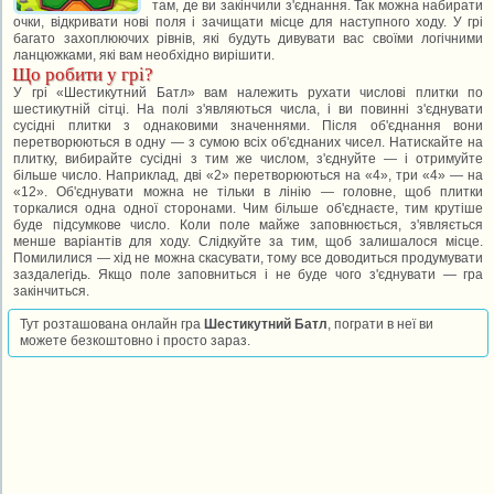
там, де ви закінчили з'єднання. Так можна набирати
очки, відкривати нові поля і зачищати місце для наступного ходу. У грі
багато захоплюючих рівнів, які будуть дивувати вас своїми логічними
ланцюжками, які вам необхідно вирішити.
Що робити у грі?
У грі «Шестикутний Батл» вам належить рухати числові плитки по
шестикутній сітці. На полі з'являються числа, і ви повинні з'єднувати
сусідні плитки з однаковими значеннями. Після об'єднання вони
перетворюються в одну — з сумою всіх об'єднаних чисел. Натискайте на
плитку, вибирайте сусідні з тим же числом, з'єднуйте — і отримуйте
більше число. Наприклад, дві «2» перетворюються на «4», три «4» — на
«12». Об'єднувати можна не тільки в лінію — головне, щоб плитки
торкалися одна одної сторонами. Чим більше об'єднаєте, тим крутіше
буде підсумкове число. Коли поле майже заповнюється, з'являється
менше варіантів для ходу. Слідкуйте за тим, щоб залишалося місце.
Помилилися — хід не можна скасувати, тому все доводиться продумувати
заздалегідь. Якщо поле заповниться і не буде чого з'єднувати — гра
закінчиться.
Тут розташована онлайн гра
Шестикутний Батл
, пограти в неї ви
можете безкоштовно і просто зараз.