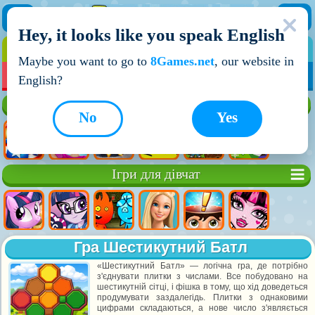
Hey, it looks like you speak English
ІГРИ
ІГРИ ДЛЯ ХЛОПЧИКІВ
Maybe you want to go to
8Games.net
, our website in
МОЇ ІГРИ
НОВІ ІГРИ
ІГРИ НА ДВОХ
English?
Кращі ігри
No
Yes
Ігри для дівчат
Гра Шестикутний Батл
«Шестикутний Батл» — логічна гра, де потрібно
з'єднувати плитки з числами. Все побудовано на
шестикутній сітці, і фішка в тому, що хід доведеться
продумувати заздалегідь. Плитки з однаковими
цифрами складаються, а нове число з'являється