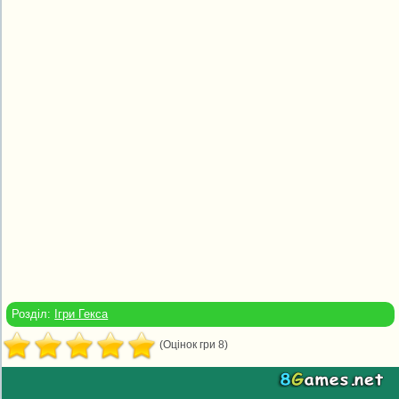
Розділ:
Ігри Гекса
(Оцінок гри 8)