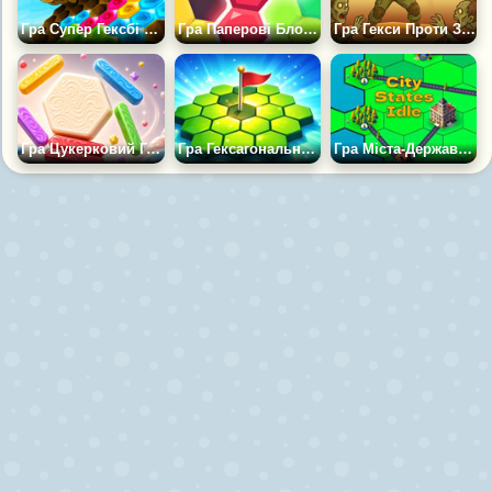
Гра Супер Гексбі Злиття
Гра Паперові Блоки Гекса
Гра Гекси Проти Зомбі 3Д
Гра Цукерковий Гекс
Гра Гексагональний Сапер: Логічна Головоломка
Гра Міста-Держави: Idle