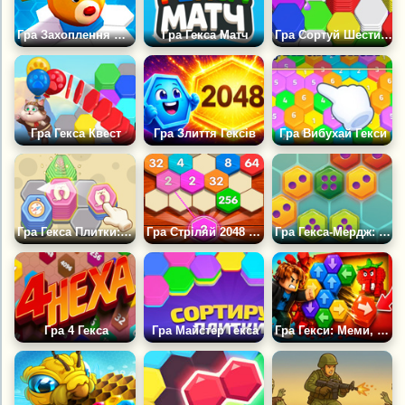
Гра Захоплення шестикутників
Гра Гекса Матч
Гра Сортуй Шестикутники
Гра Гекса Квест
Гра Злиття Гексів
Гра Вибухай Гекси
Гра Гекса Плитки: Потрійний Матч
Гра Стріляй 2048 Гекса
Гра Гекса-Мердж: Чарівні Стільники
Гра 4 Гекса
Гра Майстер Гекса
Гра Гекси: Меми, Майн та Оббі