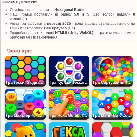
ІНФОРМАЦІЯ ПРО ГРУ:
Оригінальна назва гри —
Hexagonal Battle
.
Наші гравці поставили їй оцінку
5.0 із 5
. Свої голоси віддали
8
чоловік(а).
Реліз гри відбувся в
вересні 2025
і вона відразу стала доступною на
таких платформах:
Веб браузер (ПК)
.
Розроблена на технології
HTML5 (Unity WebGL)
— грати можна прямо в
браузері без встановлення.
Схожі ігри:
Гра Гекси: З'єднай Однією Лінією
Гра Кульки Гексагони
Гра Сортування Гексів
Гра Майстер Гекса Сортування
Гра Hexa Gone: Проста, Але Захоплююча Головоломка
Гра Магія Сот: Сортування