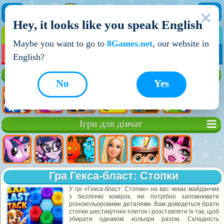
Hey, it looks like you speak English
ІГРИ
ІГРИ ДЛЯ ХЛОПЧИКІВ
Maybe you want to go to
8Games.net
, our website in
МОЇ ІГРИ
НОВІ ІГРИ
ІГРИ НА ДВОХ
English?
Кращі ігри
No
Yes
Ігри для дівчат
Гра Гекса-бласт: Стопки
У грі «Гекса-бласт: Стопки» на вас чекає майданчик
з безліччю комірок, які потрібно заповнювати
різнокольоровими деталями. Вам доведеться брати
стопки шестикутних плиток і розставляти їх так, щоб
збирати однакові кольори разом. Складність