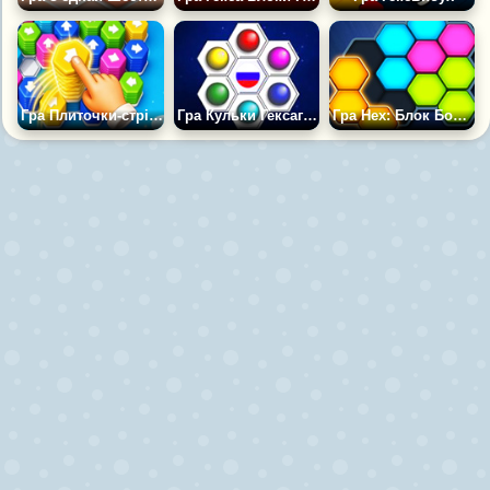
Гра Плиточки-стрілочки
Гра Кульки Гексагони
Гра Hex: Блок Боловоломка