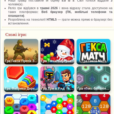
Наші гравці поставили їй оцінку
5.0 із 5
. Свої голоси віддали
3
чоловік(а).
Реліз гри відбувся в
травні 2026
і вона відразу стала доступною на
таких платформах:
Веб браузер (ПК, мобільні телефони та
планшети)
.
Розроблена на технології
HTML5
— грати можна прямо в браузері без
встановлення.
Схожі ігри:
Гра Гекси Проти Зомбі 3Д
Гра Гекса Сортування: Зимовий Випуск
Гра Гекса Матч
Гра Фабрика Дерев'яних Гексів
Гра Три в Ряд: Гекса Підземелля
Гра «Гекс-Баталія»: Головоломка