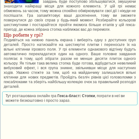
завдань буде поступово збільшуватися, змушуючи
знаходити найкращі місця для кожного елемента. У цій грі немає
обмежень за часом, тому можна спокійно обмірковувати свої дії і нікуди не
поспішати. Гра запам'ятовує ваші досягнення, тому ви зможете
повернутися до своїх справ у будь-який момент. Розбирайте кольорові
шестикутники і постарайтеся пройти якомога більше етапів у цій гекса-
пригоді, де кожна зібрана стопка наближає вас до перемоги.
Що робити у грі?
Подивіться на нижню панель екрана і виберіть одну з доступних груп
деталей. Просто натискайте на шестикутні плитки і переносьте їх на
вільні клітинки ігрового поля. У грі елементи однакового відтінку будуть
автоматично перекладатися один на одного. Ваше головне завдання
полягає в тому, щоб зібрати разом не менше десяти плиток одного
кольору. Як тільки така велика стопка буде готова, відбудеться невеликий
вибуховий ефект, і вся група зникне, звільнивши місце для наступних
ходів. Уважно стежте за тим, щоб на майданчику залишалися вільні
клітинки для нових предметів. Пройдіть безліч рівнів цієї головоломки з
гексаблоками та зберіть найбільшу колекцію очок за правильний розподіл
деталей.
Тут розташована онлайн гра
Гекса-бласт: Стопки
, пограти в неї ви
можете безкоштовно і просто зараз.