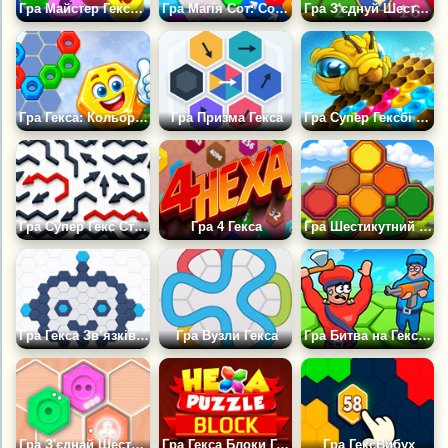
Гра Майстер Гекса Сортування
Гра Магія Сот: Сортування
Гра З'єднуй Шестикутники 2048
Гра Гекса: Кольорові Гайки
Гра Призма Гекса
Гра Супер Гексбі Злиття
Гра Супер Гекс Стрілки
Гра 4 Гекса
Гра Шестикутний Батл
Гра Гекса Зв’язків: Кольорові Пари
Гра Вузли Гекса
Гра Битва на Гексах: Червоні Проти Синіх
Гра З'єднай Шестигранники
Гра Гекса Блоки Головоломка
Гра ГексВибух