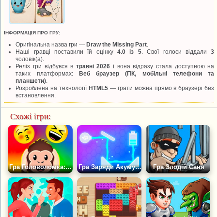
ІНФОРМАЦІЯ ПРО ГРУ:
Оригінальна назва гри —
Draw the Missing Part
.
Наші гравці поставили їй оцінку
4.0 із 5
. Свої голоси віддали
3
чоловік(а).
Реліз гри відбувся в
травні 2026
і вона відразу стала доступною на
таких платформах:
Веб браузер (ПК, мобільні телефони та
планшети)
.
Розроблена на технології
HTML5
— грати можна прямо в браузері без
встановлення.
Схожі ігри:
Гра Головоломка: Вгадай Емодзі
Гра Заряди Акумулятор
Гра Злодій Саня