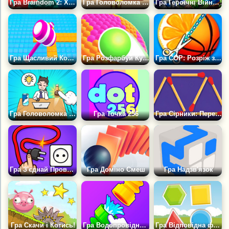
Гра Braindom 2: Хто Бреше?
Гра Головоломка Сортування: Кавовий Забіг
Гра Героїчні Війни Веж
Гра Щасливий Колір: Головоломка Для Мозку
Гра Розфарбуй Кулю
Гра COP: Розріж зайву деталь
Гра Головоломка для Мозку: Складні Рішення
Гра Точка 256
Гра Сірники: Перевір Свою Логіку
Гра З'єднай Проводи
Гра Доміно Смеш
Гра Надзв'язок
Гра Скачи і Котись!
Гра Водопровідна Головоломка
Гра Відповідна форма