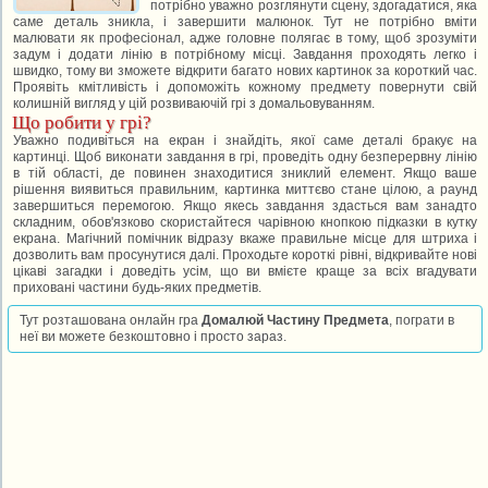
потрібно уважно розглянути сцену, здогадатися, яка
саме деталь зникла, і завершити малюнок. Тут не потрібно вміти
малювати як професіонал, адже головне полягає в тому, щоб зрозуміти
задум і додати лінію в потрібному місці. Завдання проходять легко і
швидко, тому ви зможете відкрити багато нових картинок за короткий час.
Проявіть кмітливість і допоможіть кожному предмету повернути свій
колишній вигляд у цій розвиваючій грі з домальовуванням.
Що робити у грі?
Уважно подивіться на екран і знайдіть, якої саме деталі бракує на
картинці. Щоб виконати завдання в грі, проведіть одну безперервну лінію
в тій області, де повинен знаходитися зниклий елемент. Якщо ваше
рішення виявиться правильним, картинка миттєво стане цілою, а раунд
завершиться перемогою. Якщо якесь завдання здасться вам занадто
складним, обов'язково скористайтеся чарівною кнопкою підказки в кутку
екрана. Магічний помічник відразу вкаже правильне місце для штриха і
дозволить вам просунутися далі. Проходьте короткі рівні, відкривайте нові
цікаві загадки і доведіть усім, що ви вмієте краще за всіх вгадувати
приховані частини будь-яких предметів.
Тут розташована онлайн гра
Домалюй Частину Предмета
, пограти в
неї ви можете безкоштовно і просто зараз.