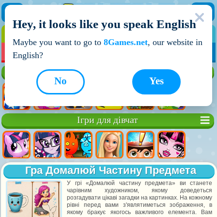
Hey, it looks like you speak English
ІГРИ
ІГРИ ДЛЯ ХЛОПЧИКІВ
Maybe you want to go to
8Games.net
, our website in
МОЇ ІГРИ
НОВІ ІГРИ
ІГРИ НА ДВОХ
English?
Кращі ігри
No
Yes
Ігри для дівчат
Гра Домалюй Частину Предмета
У грі «Домалюй частину предмета» ви станете
чарівним художником, якому доведеться
розгадувати цікаві загадки на картинках. На кожному
рівні перед вами з'являтиметься зображення, в
якому бракує якогось важливого елемента. Вам