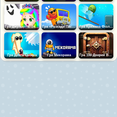
Гра Джульєтта: Замок із Привидами
Гра «Розсади Пасажирів»
Гра Крижана Фіолетова Голова 3Д
Гра Довга Собака
Гра Мекорама
Гра 100 Дверей Випробування