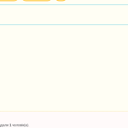
іддали
1
чоловік(а).