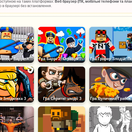
 доступною на таких платформах:
Веб браузер (ПК, мобільні телефони та пла
 в браузері без встановлення.
Гра В'язниця Баррі: Хованки
Гра Баррі 2: Ограбуй Банк Робукс
а Злодюжка 3
Гра Спритні злодії 3
Гра Вули