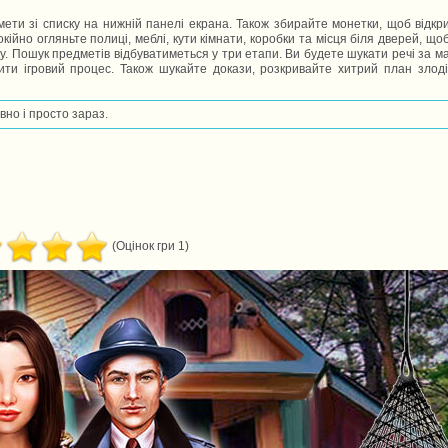
ети зі списку на нижній панелі екрана. Також збирайте монетки, щоб відкри
йно огляньте полиці, меблі, кути кімнати, коробки та місця біля дверей, що
у. Пошук предметів відбуватиметься у три етапи. Ви будете шукати речі за м
ти ігровий процес. Також шукайте докази, розкривайте хитрий план злоді
вно і просто зараз.
(Оцінок гри 1)