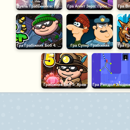
Дуель Грабіжників: Гранд Банк
Гра Агент Зеро: Проникнення
Гра Грабіжник Боб 4: Японія
Гра Супер Грабіжник
Грабіжник Боб 5: Храм