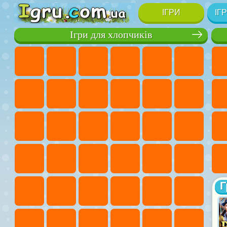
ІГРИ
ІГ
Ігри для хлопчиків
Г