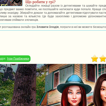
Що робити у грі?
Оглядайте локації разом із детективами та шукайте предм
о предмет важко помітити, не поспішайте натискати куди попало. Краще спокі
ливу знахідку. Збирайте докази та допомагайте детективам підготувати пастк
лише за назвою та кількістю. Це буде захопливо і допоможе урізноманітни
ективам спіймати злочинців.
т розташована онлайн гра
Зловити Злодія
, пограти в неї ви можете безкошто
зділ:
Ігри Грабіжники