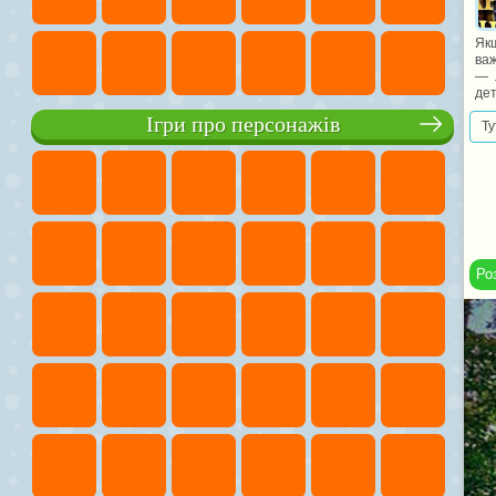
Якщ
важ
— 
дет
Ігри про персонажів
Ту
Ро