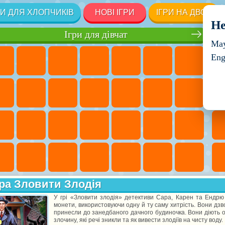
РИ ДЛЯ ХЛОПЧИКІВ
НОВІ ІГРИ
ІГРИ НА ДВОХ
He
Ігри для дівчат
May
Eng
ра Зловити Злодія
У грі «Зловити злодія» детективи Сара, Карен та Ендрю в
монети, використовуючи одну й ту саму хитрість. Вони дзв
принесли до занедбаного дачного будиночка. Вони діють о
злочину, які речі зникли та як вивести злодіїв на чисту воду.