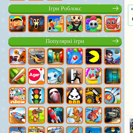
Ігри Роблокс
К
Популярні ігри