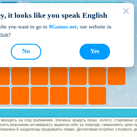
МОЇ ІГРИ
y, it looks like you speak English
Кращі ігри
be you want to go to
8Games.net
, our website in
lish?
No
Yes
иходять на слід грабіжників. Злочинці крадуть гроші, золото, старовинні р
онять власникам антикваріату, видаючи себе за покупців, і виманюють цінні п
бережно й заздалегідь продумують обман. Детективам потрібно з’ясувати, де