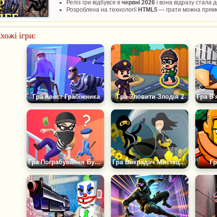
Реліз гри відбувся в
червні 2026
і вона відразу стала
Розроблена на технології
HTML5
— грати можна прямо
хожі ігри:
Гра Квест Грабіжника
Гра Зловити Злодія 2
Гра Пограбування Будинку
Гра Викрадач Мистецтва
Гр