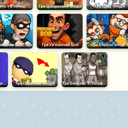
Гра Втеча з В'язниці: Grand Jail
Гра Цукерковий злодій
Гра Вдар Злодія
Гра Грабіжник Боб: Таємна Кімната
Гра Ув'язнений Боб
Гра Спритні злодії 
Гра Реггдол Злодюжка: Втеча з Банку
Гра Спритний Злодій
Гра Gangster V: Пограбування Банку, Втеча з В'язниці