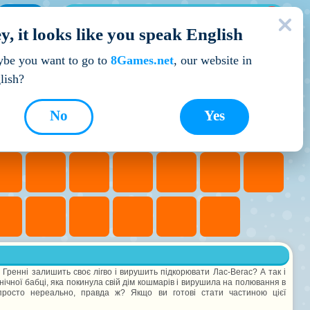
МОЇ ІГРИ
y, it looks like you speak English
Кращі ігри
be you want to go to
8Games.net
, our website in
lish?
No
Yes
 Гренні залишить своє лігво і вирушить підкорювати Лас-Вегас? А так і
онічної бабці, яка покинула свій дім кошмарів і вирушила на полювання в
ь просто нереально, правда ж? Якщо ви готові стати частиною цієї