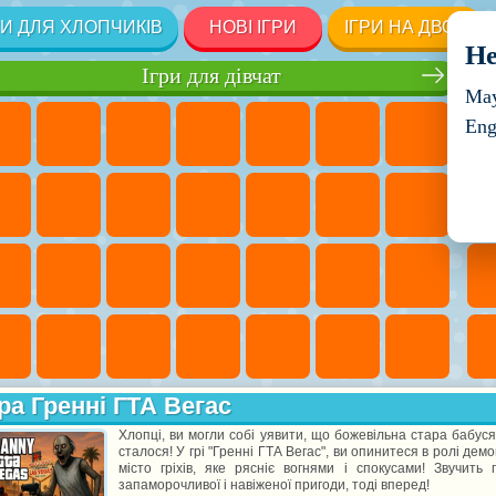
РИ ДЛЯ ХЛОПЧИКІВ
НОВІ ІГРИ
ІГРИ НА ДВОХ
He
Ігри для дівчат
May
Eng
ра Гренні ГТА Вегас
Хлопці, ви могли собі уявити, що божевільна стара бабуся
сталося! У грі "Гренні ГТА Вегас", ви опинитеся в ролі дем
місто гріхів, яке рясніє вогнями і спокусами! Звучит
запаморочливої і навіженої пригоди, тоді вперед!