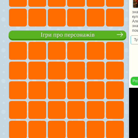
зна
кул
Але
зна
пом
Ігри про персонажів
Ту
Ро