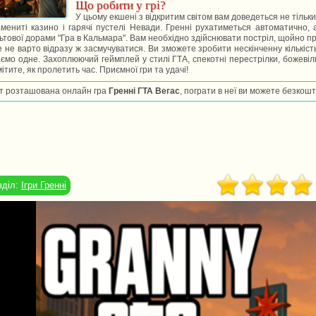
Що робити у грі?
У цьому екшені з відкритим світом вам доведеться не тільк
мениті казино і гарячі пустелі Невади. Гренні рухатиметься автоматично, 
ьтової дорами "Гра в Кальмара". Вам необхідно здійснювати постріл, щойно приц
 не варто відразу ж засмучуватися. Ви зможете зробити нескінченну кількість
ємо одне. Захоплюючий геймплей у стилі ГТА, спекотні перестрілки, божевіл
ітите, як пролетить час. Приємної гри та удачі!
т розташована онлайн гра
Гренні ГТА Вегас
, пограти в неї ви можете безкошт
зділ:
Ігри Гренні