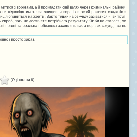
и битися з ворогами, а й прокладати свій шлях через кримінальні райони,
а ви відповідатимете за знищення ворогів в особі рожевих солдатів з
іл опиниться на жертві. Варто тільки на секунду зазіватися - і ви труп!
 спроб, поки не досягнете потрібного результату. Як би не сталося, ми
ьні погоні та реальна небезпека захоплять вас з перших секунд і ви не
овно і просто зараз.
(Оцінок гри 6)