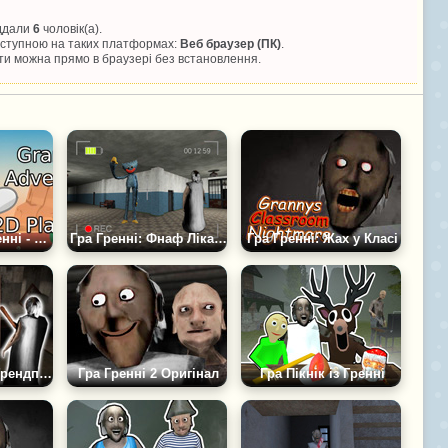
іддали
6
чоловік(а).
доступною на таких платформах:
Веб браузер (ПК)
.
и можна прямо в браузері без встановлення.
Гра Пригоди Гренні - 2D-Платформер
Гра Гренні: Фнаф Лікарня
Гра Гренні: Жах у Класі
Грай за Гренні Грендпа Або Слендріну
Гра Гренні 2 Оригінал
Гра Пікнік із Гренні