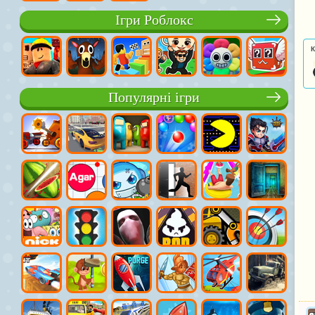
Ігри Роблокс
К
Популярні ігри