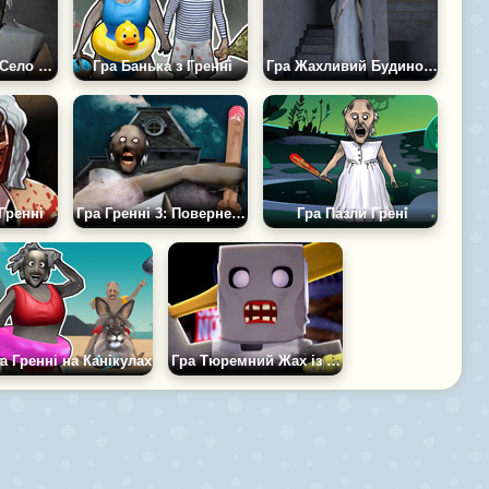
Гра Зла Гренні: Село Кошмарів
Гра Банька з Гренні
Гра Жахливий Будинок Бабки Гренні
Гренні
Гра Гренні 3: Повернення до школи
Гра Пазли Грені
а Гренні на Канікулах
Гра Тюремний Жах із Бабусею