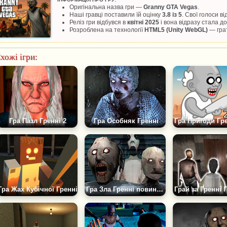
Оригінальна назва гри —
Granny GTA Vegas
.
Наші гравці поставили їй оцінку
3.8 із 5
. Свої голоси в
Реліз гри відбувся в
квітні 2025
і вона відразу стала 
Розроблена на технології
HTML5 (Unity WebGL)
— грат
хожі ігри:
Гра Пазл Гренні 2
Гра Особняк Гренні
Гра Жах Кубічної Гренні
Гра Зла Гренні повинна померти: Частина 1