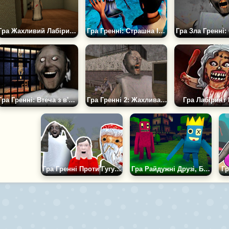
Гра Жахливий Лабіринт Бабки Гренні
Гра Гренні: Страшна Історія
Гра Гренні: Втеча з в'язниці
Гра Гренні 2: Жахлива Психушка
Гра Лабіринт 
Гра Гренні Проти Гугу Гага
Гра Райдужні Друзі, Банан і Гренні
Гр