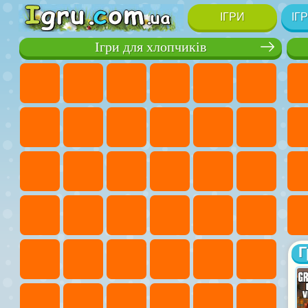
ІГРИ
ІГ
Ігри для хлопчиків
Г