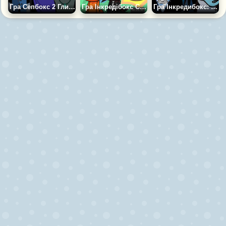
Гра Сепбокс 2 Глибина
Гра Інкредібокс Спрункстерс
Гра Інкредибокс: Холодний, як Мороз