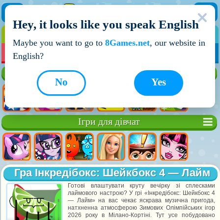
Hey, it looks like you speak English
ІГРИ
ІГРИ ДЛЯ ХЛОПЧИКІВ
Maybe you want to go to
8Games.net
, our website in
МОЇ ІГРИ
НОВІ ІГРИ
ІГРИ НА ДВОХ
English?
Кращі ігри
No
Yes
Ігри для дівчат
Гра Інкредібокс: Шейкбокс 4 — Лайм
Готові влаштувати круту вечірку зі сплесками
лаймового настрою? У грі «Інкредібокс: Шейкбокс 4
— Лайм» на вас чекає яскрава музична пригода,
натхненна атмосферою Зимових Олімпійських ігор
2026 року в Мілано-Кортіні. Тут усе побудовано