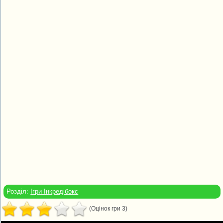
Розділ:
Ігри Інкредібокс
(Оцінок гри 3)