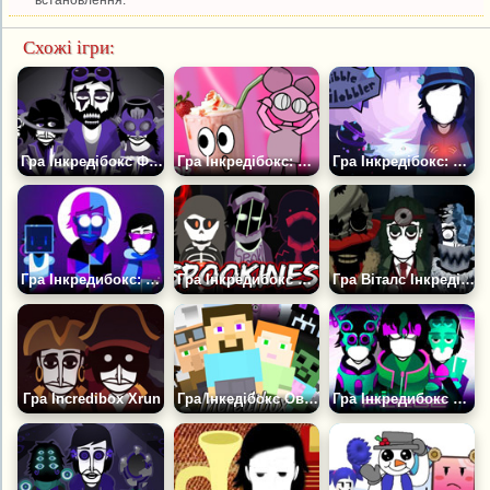
Схожі ігри:
Гра Інкредібокс Фіолет Колорбокс
Гра Інкредібокс: Шейкбокс — Полуниця
Гра Інкредібокс: Віббокс Гліббл Глобблер
Гра Інкредибокс: Спрунки Круті Хлопці
Гра Інкредибокс Страшилки
Гра Віталс Інкредібокс
Гра Incredibox Xrun
Гра Інкедібокс Оверворлд Майнкрафт
Гра Інкредибокс Пастка