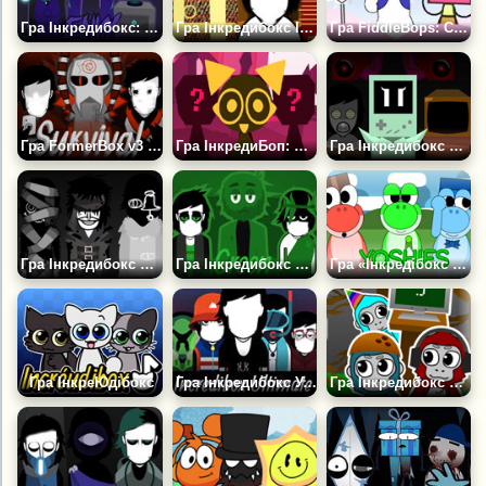
Гра Інкредибокс: Заздрість — Сінбокс 1
Гра Інкредибокс Інструменталіст
Гра FiddleBops: Смішний Інкредибокс Мод
Гра FormerBox v3 Виживання (Інкредибокс)
Гра ІнкредиБоп: Дедлайн (Спадщина)
Гра Інкредибокс Мелофобія
Гра Інкредибокс Прокляття
Гра Інкредибокс Зелений Колорбокс
Гра «Інкредібокс Йоші»
Гра ІнкреЮдібокс
Гра Інкредибокс Ультимейт Симулятор
Гра Інкредибокс Банана