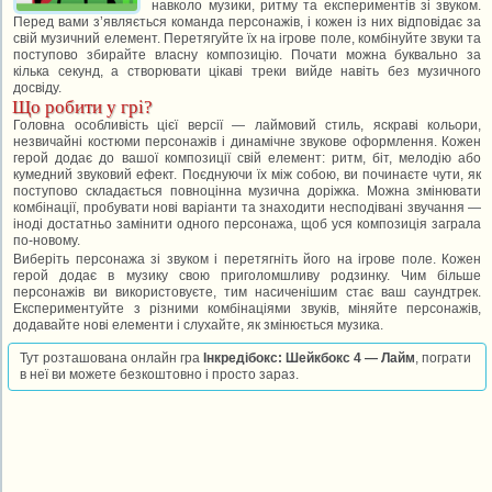
навколо музики, ритму та експериментів зі звуком.
Перед вами з’являється команда персонажів, і кожен із них відповідає за
свій музичний елемент. Перетягуйте їх на ігрове поле, комбінуйте звуки та
поступово збирайте власну композицію. Почати можна буквально за
кілька секунд, а створювати цікаві треки вийде навіть без музичного
досвіду.
Що робити у грі?
Головна особливість цієї версії — лаймовий стиль, яскраві кольори,
незвичайні костюми персонажів і динамічне звукове оформлення. Кожен
герой додає до вашої композиції свій елемент: ритм, біт, мелодію або
кумедний звуковий ефект. Поєднуючи їх між собою, ви починаєте чути, як
поступово складається повноцінна музична доріжка. Можна змінювати
комбінації, пробувати нові варіанти та знаходити несподівані звучання —
іноді достатньо замінити одного персонажа, щоб уся композиція заграла
по-новому.
Виберіть персонажа зі звуком і перетягніть його на ігрове поле. Кожен
герой додає в музику свою приголомшливу родзинку. Чим більше
персонажів ви використовуєте, тим насиченішим стає ваш саундтрек.
Експериментуйте з різними комбінаціями звуків, міняйте персонажів,
додавайте нові елементи і слухайте, як змінюється музика.
Тут розташована онлайн гра
Інкредібокс: Шейкбокс 4 — Лайм
, пограти
в неї ви можете безкоштовно і просто зараз.