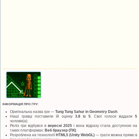
ІНФОРМАЦІЯ ПРО ГРУ:
Оригінальна назва гри —
Tung Tung Sahur in Geometry Dash
.
Наші гравці поставили їй оцінку
3.8 із 5
. Свої голоси віддали
5
чоловік(а).
Реліз гри відбувся в
вересні 2025
і вона відразу стала доступною на
таких платформах:
Веб браузер (ПК)
.
Розроблена на технології
HTML5 (Unity WebGL)
— грати можна прямо в