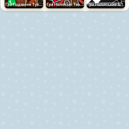
Гра Подзвони Тунг-тунг Сахур Прямо Зараз
Гра Італійські Тварини: Створи Свого Спрунка
Гра Італійський Брейнрот в Геометрії Даш