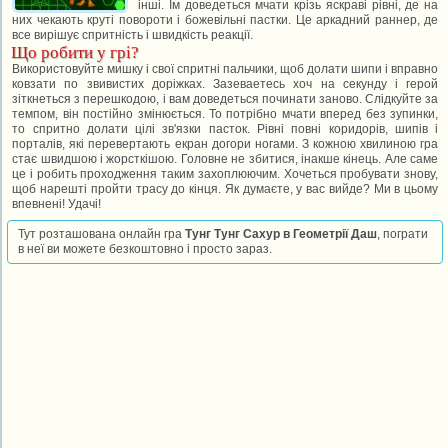
інші. Їм доведеться мчати крізь яскраві рівні, де на
них чекають круті повороти і божевільні пастки. Це аркадний раннер, де
все вирішує спритність і швидкість реакції.
Що робити у грі?
Використовуйте мишку і свої спритні пальчики, щоб долати шипи і вправно
ковзати по звивистих доріжках. Зазеваетесь хоч на секунду і герой
зіткнеться з перешкодою, і вам доведеться починати заново. Слідкуйте за
темпом, він постійно змінюється. То потрібно мчати вперед без зупинки,
то спритно долати цілі зв'язки пасток. Рівні повні коридорів, шипів і
порталів, які перевертають екран догори ногами. З кожною хвилиною гра
стає швидшою і жорсткішою. Головне не збитися, інакше кінець. Але саме
це і робить проходження таким захоплюючим. Хочеться пробувати знову,
щоб нарешті пройти трасу до кінця. Як думаєте, у вас вийде? Ми в цьому
впевнені! Удачі!
Тут розташована онлайн гра
Тунг Тунг Сахур в Геометрії Даш
, пограти
в неї ви можете безкоштовно і просто зараз.