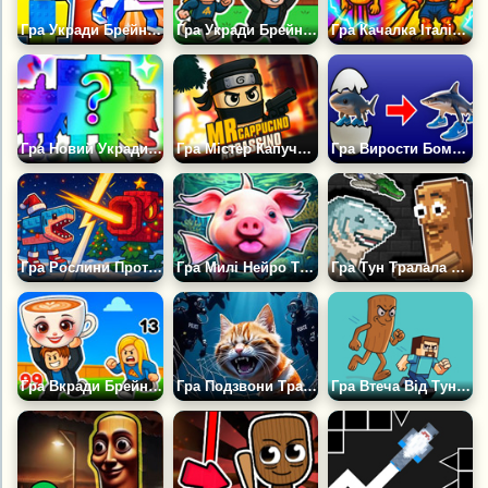
Гра Укради Брейнрот Оригінал 3Д
Гра Укради Брейнрот Онлайн З Справжніми Гравцями
Гра Качалка Італійського Брейнрота Тобі Сюди
Гра Новий Укради Брейнрот Супер Клікер Еволюція
Гра Містер Капучино Ассасіно
Гра Вирости Бомбардиро Крокодило, Тралалеро, Бобіріто
Гра Рослини Проти Брейнротів. Роббі
Гра Милі Нейро Тварини: Знайди Свою Пару
Гра Тун Тралала Плейграунд: Італійська Мем Пісочниця
Гра Вкради Брейнрот Арена
Гра Подзвони Тралалело Тралалело Тралала, Но ля Поліц
Гра Втеча Від Тунг Тунг Тунг Сахура