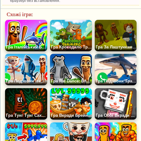
браузері без встановлення.
Схожі ігри:
Гра Італійський Брейнрот: Паркур на Виживання на Двох
Гра Крокодило Тралалеро Ран
Гра За Лаштунками: Втеча Від Нейро Тварин
Гра Подзвони Італійським Тваринам
Гра Rat Dance: Втеча Від Мемів
Гра Подзвони Тралалело Тралалала Просто Зараз
Гра Тунг Тунг Сахур Клікер
Гра Вкради Брейнрот Тайкун 3D
Гра Оббі Вкради Брейнрот Плейграунд