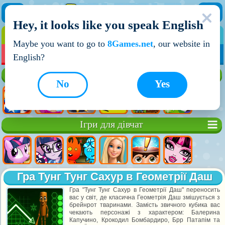
Hey, it looks like you speak English
ІГРИ
ІГРИ ДЛЯ ХЛОПЧИКІВ
Maybe you want to go to
8Games.net
, our website in
МОЇ ІГРИ
НОВІ ІГРИ
ІГРИ НА ДВОХ
English?
Кращі ігри
No
Yes
Ігри для дівчат
Гра Тунг Тунг Сахур в Геометрії Даш
Гра "Тунг Тунг Сахур в Геометрії Даш" переносить
вас у світ, де класична Геометрія Даш змішується з
брейнрот тваринами. Замість звичного кубика вас
чекають персонажі з характером: Балерина
Капучино, Крокодил Бомбардиро, Брр Патапім та