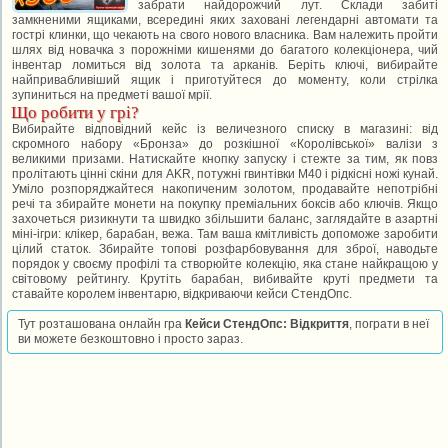
забрати найдорожчий лут. Склади забиті
замкненими ящиками, всередині яких заховані легендарні автомати та
гострі клинки, що чекають на свого нового власника. Вам належить пройти
шлях від новачка з порожніми кишенями до багатого колекціонера, чий
інвентар ломиться від золота та арканів. Беріть ключі, вибирайте
найпривабливіший ящик і приготуйтеся до моменту, коли стрілка
зупиниться на предметі вашої мрії.
Що робити у грі?
Вибирайте відповідний кейс із величезного списку в магазині: від
скромного набору «Бронза» до розкішної «Королівської» валізи з
великими призами. Натискайте кнопку запуску і стежте за тим, як повз
пролітають цінні скіни для AKR, потужні гвинтівки M40 і рідкісні ножі кунай.
Уміло розпоряджайтеся накопиченим золотом, продавайте непотрібні
речі та збирайте монети на покупку преміальних боксів або ключів. Якщо
захочеться ризикнути та швидко збільшити баланс, заглядайте в азартні
міні-ігри: клікер, барабан, вежа. Там ваша кмітливість допоможе заробити
цілий статок. Збирайте топові розфарбовування для зброї, наводьте
порядок у своєму профілі та створюйте колекцію, яка стане найкращою у
світовому рейтингу. Крутіть барабан, вибивайте круті предмети та
ставайте королем інвентарю, відкриваючи кейси СтендОпс.
Тут розташована онлайн гра
Кейси СтендОпс: Відкриття
, пограти в неї
ви можете безкоштовно і просто зараз.