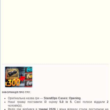
ІНФОРМАЦІЯ ПРО ГРУ:
Оригінальна назва гри —
StandOps Cases: Opening
.
Наші гравці поставили їй оцінку
5.0 із 5
. Свої голоси віддали
2
чоловік(а).
Реліз гри відбувся в
травні 2026
і вона відразу стала доступною на