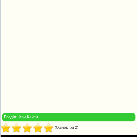
Розділ:
Ігри Кейси
(Оцінок гри 2)