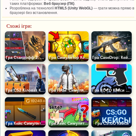
таких платформах:
Веб браузер (ПК)
.
Розроблена на технології
HTML5 (Unity WebGL)
— грати можна прямо в
браузері без встановлення.
Схожі ігри:
Гра Стандофф 2: Шутер і Кейси
Гра Симулятор Кейсів PVZ Fusion Mode
Гра CaseDrop: Кейси CS:GO
Гра CS2 Кіловат Кейс
Гра ПАБГ Симулятор: Злом Кейсів
Гра КС-ГО Кейси Симулятор
Гра Кейс Симулятор Станд 2: Кейси
Гра Кейс Симулятор: Вкради Брейнрот
Гра CS:GO Кейси