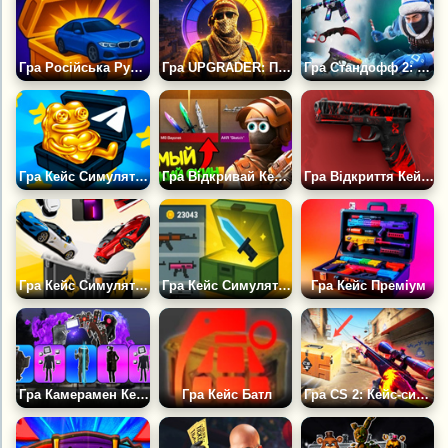
Гра Російська Рулетка Автопарк
Гра UPGRADER: Покращуй Свій Інвентар
Гра Стандофф 2: Симулятор Відкриття Кейсів і Боксів
Гра Кейс Симулятор: Подарунки ТГ
Гра Відкривай Кейси 3D: Станд Бокс
Гра Відкриття Кейсів Стандофф 2: Симулятор Кейсів
Гра Кейс Симулятор Реальних Речей
Гра Кейс Симулятор Блок Страйк
Гра Кейс Преміум
Гра Камерамен Кейс: Симулятор
Гра Кейс Батл
Гра CS 2: Кейс-симулятор