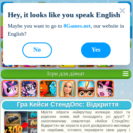
Hey, it looks like you speak English
ІГРИ
ІГРИ ДЛЯ ХЛОПЧИКІВ
Maybe you want to go to
8Games.net
, our website in
МОЇ ІГРИ
НОВІ ІГРИ
ІГРИ НА ДВОХ
English?
Кращі ігри
No
Yes
Ігри для дівчат
Гра Кейси СтендОпс: Відкриття
Мрієте зібрати найкрутішу колекцію зброї та
рідкісних ножів, якій позаздрять усі друзі? У
захоплюючому симуляторі «Кейси СтендОпс:
Відкриття» ви зіграєте в ролі досвідченого мисливця
за скарбами, готового перевірити свою удачу і