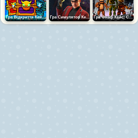
Гра Відкриття Кейсів: Геометрія Даш
Гра Симулятор Кейсів Stand Box 2
Гра Фнаф Кейс: Симулятор