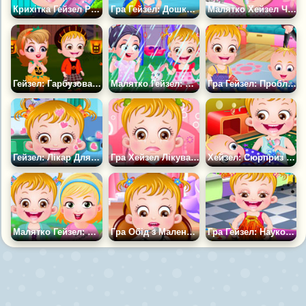
Крихітка Гейзел Робить Укол
Гра Гейзел: Дошко. Пікнік
Малятко Хейзел Чистить Зуби
Гейзел: Гарбузова Вечірка
Малятко Гейзел: Перший Дощ
Гра Гейзел: Проблеми з Братом
Гейзел: Лікар Для Тварин
Гра Хейзел Лікування Шлунка
Хейзел: Сюрприз для Братика
Малятко Гейзел: День Дружби
Гра Обід з Маленькою Хейзел
Гра Гейзел: Науковий Проект