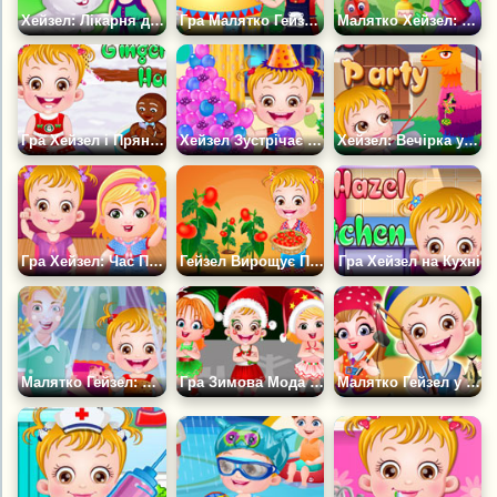
Хейзел: Лікарня для тварин
Гра Малятко Гейзел: Великдень
Малятко Хейзел: Час Садівництва
Гра Хейзел і Пряниковий будиночок
Хейзел Зустрічає Новий Рік
Хейзел: Вечірка у Дворі
Гра Хейзел: Час Пустощів
Гейзел Вирощує Помідори
Гра Хейзел на Кухні
Малятко Гейзел: День Матері
Гра Зимова Мода Гейзел
Малятко Гейзел у літньому таборі