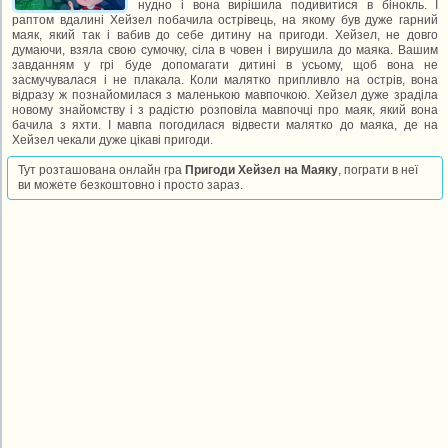
нудно і вона вирішила подивитися в бінокль. І
раптом вдалині Хейзел побачила острівець, на якому був дуже гарний
маяк, який так і вабив до себе дитину на пригоди. Хейзел, не довго
думаючи, взяла свою сумочку, сіла в човен і вирушила до маяка. Вашим
завданням у грі буде допомагати дитині в усьому, щоб вона не
засмучувалася і не плакала. Коли малятко припливло на острів, вона
відразу ж познайомилася з маленькою мавпочкою. Хейзел дуже зраділа
новому знайомству і з радістю розповіла мавпочці про маяк, який вона
бачила з яхти. І мавпа погодилася відвести малятко до маяка, де на
Хейзел чекали дуже цікаві пригоди.
Тут розташована онлайн гра
Пригоди Хейзел на Маяку
, пограти в неї
ви можете безкоштовно і просто зараз.