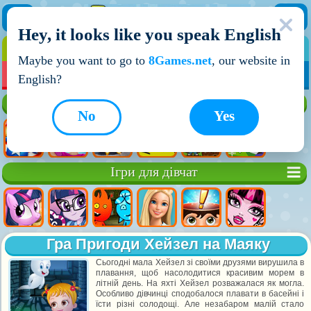
Hey, it looks like you speak English
ІГРИ
ІГРИ ДЛЯ ХЛОПЧИКІВ
Maybe you want to go to
8Games.net
, our website in
МОЇ ІГРИ
НОВІ ІГРИ
ІГРИ НА ДВОХ
English?
Кращі ігри
No
Yes
Ігри для дівчат
Гра Пригоди Хейзел на Маяку
Сьогодні мала Хейзел зі своїми друзями вирушила в
плавання, щоб насолодитися красивим морем в
літній день. На яхті Хейзел розважалася як могла.
Особливо дівчинці сподобалося плавати в басейні і
їсти різні солодощі. Але незабаром малій стало