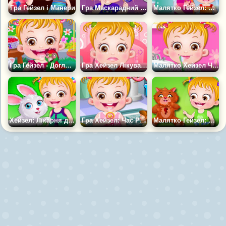
Гра Гейзел і Манери
Гра Маскарадний Костюм Гейзел
Малятко Гейзел: День Матері
Гра Гейзел - Догляд за Папугою
Гра Хейзел Лікування Шлунка
Малятко Хейзел Чистить Зуби
Хейзел: Лікарня для тварин
Гра Хейзел: Час Розваг
Малятко Гейзел: Пухнастий Кіт