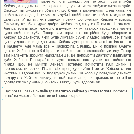
малятко їсть цукерки, які потроху псують зуби
Хейзел, але дівчинка не звертає на це уваги і часто забуває чистити зуби.
Сьогодні ви зможете побачити, що буває з маленькими дівчатками, які
люблять солодощі і не чистять зуби і найбільше не люблять ходити до
дантиста. У грі ви, як і завжди, повинні допомагати Хейзел у всьому.
Спочатку все було дуже добре, Хейзел сиділа у своїй кімнаті і гралася.
Але раптом їй захотілося з'їсти цукерку, як тут сталося страшне, у малечі
дуже заболіли зуби. Тепер вам терміново потрібно буде відправити
Хейзел до дантиста, який буде лікувати зубки у бідної малечі. Як тільки
дитину доставили до дантиста, Хейзел дуже розплакалася і хотіла втекти
з кабінету. Але мама все ж заспокоїла дівчинку. Ви ж повинні будете
давати Хейзел потрібні іграшки, щоб хоч якось заспокоїти дитину. Тепер
вам належить зробити найскладніше, це допомогти дантисту вилікувати
зуби Хейзел. Постарайтеся дуже швидко виконувати всі побажання
лікаря, щоб не мучити Хейзел. Потрібно почистити зуби дитині і
прополоскати ротик. Після всіх процедур зубки і ротик Хейзел стали
чистими і здоровими. У подарунок дитині за хорошу поведінку дантист
подарував Хейзел книжку, в якій написано, як правильно потрібно
доглядати за зубками, щоб вони завжди були здоровими.
Тут розташована онлайн гра
Малятко Хейзел у Стоматолога
, пограти
в неї ви можете безкоштовно і просто зараз.