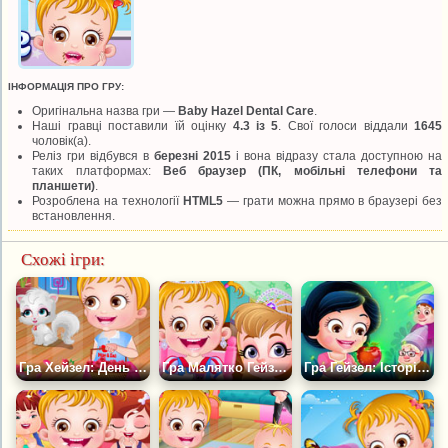
ІНФОРМАЦІЯ ПРО ГРУ:
Оригінальна назва гри —
Baby Hazel Dental Care
.
Наші гравці поставили їй оцінку
4.3 із 5
. Свої голоси віддали
1645
чоловік(а).
Реліз гри відбувся в
березні 2015
і вона відразу стала доступною на
таких платформах:
Веб браузер (ПК, мобільні телефони та
планшети)
.
Розроблена на технології
HTML5
— грати можна прямо в браузері без
встановлення.
Схожі ігри:
Гра Хейзел: День Закоханих
Гра Малятко Гейзел - Чаювання
Гра Гейзел: Історія Білосніжки