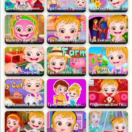
День Народження Малятка Гейзел
Гра Гейзел: Проблеми з Братом
Малятко Гейзел: Весна Прийшла
Малятко Хейзел: Спа-макіяж
Гра Гейзел Лікує Ясна
Гра Хейзел в Дитячому Садку
Хейзел: Сюрприз для Братика
Гра Малятко Хейзел на Фермі
Гра Малятко Хейзел на Ярмарку
Гра Кошеня Малятко Хейзел
Гра Гейзел: Історія Попелюшки
Різдвяний Сон Гейзел