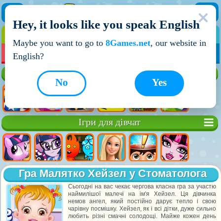
Hey, it looks like you speak English
ІГРИ
ІГРИ ДЛЯ ХЛОПЧИКІВ
Maybe you want to go to
8Games.net
, our website in
МОЇ ІГРИ
НОВІ ІГРИ
ІГРИ НА ДВОХ
English?
Кращі ігри
No
Yes
Ігри для дівчат
Гра Малятко Хейзел у Стоматолога
Сьогодні на вас чекає чергова класна гра за участю
наймилішої малечі на ім'я Хейзел. Ця дівчинка
немов ангел, який постійно дарує тепло і свою
чарівну посмішку. Хейзел, як і всі дітки, дуже сильно
любить різні смачні солодощі. Майже кожен день