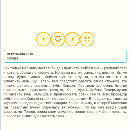
КЕРУВАННЯ У ГРІ:
Мишка.
Как только малышку доставили до к дантисту, Хейзел очень расплакалась
и хотела сбежать с кабинета. Но мама все же успокоила девочку. Вы же
ложны будете давать Хейзел нужные игрушки, что бы хоть как то
успокоить малышку. Теперь вам предстоит сделать самое сложное, это
помочь дантисту вылечить зубы Хейзел. Постарайтесь очень быстро
исполнять все пожелания врача, что бы не мучить Хейзел. Теперь нужно
по чистить зубы малышке и прополоскать ротик. После всех процедур
зубки и ротик Хейзел стали чистыми и здоровыми. В подарок малышке за
хорошие поведение дантист подарил Хейзел книжку, в которой написано
как правильно нужно ухаживать за зубками, что бы они всегда были
здоровыми. Теперь перед сном мама постоянно читает Хейзел книжечку,
а после малышка идет чистить зубы.