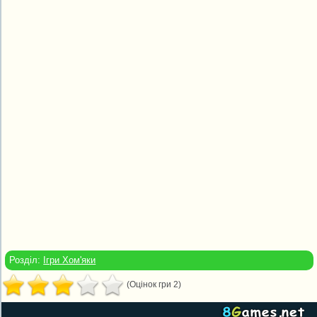
Розділ:
Ігри Хом'яки
(Оцінок гри 2)