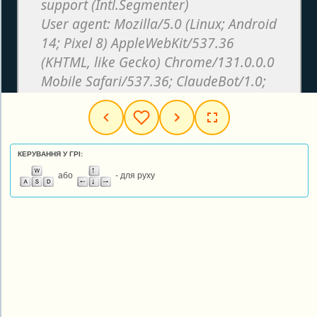
КЕРУВАННЯ У ГРІ:
або
- для руху