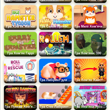
Гра Хом'як Магнат
Гра Салон Пухнастих Хом'яків
Гра Милі Хом'ячки: Дитячий Садок
Гра Хом'як Гаррі
Гра Rollem.io
Гра Хом'яки: 100 Стрибків
Гра Команда Хом'яків Поспішає на Допомогу
Гра Лабіринт для Хом'яка
Гра Хом'як Хамстер: Бізнес Симулятор
Гра Пухкий Хом'ячок
Гра Стек-Лабіринт Для Хом'ячків
Гра Хом'яки Тусовщики