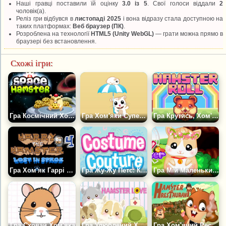
Наші гравці поставили їй оцінку
3.0 із 5
. Свої голоси віддали
2
чоловік(а).
Реліз гри відбувся в
листопаді 2025
і вона відразу стала доступною на
таких платформах:
Веб браузер (ПК)
.
Розроблена на технології
HTML5 (Unity WebGL)
— грати можна прямо в
браузері без встановлення.
Схожі ігри:
Гра Космічний Хом'як
Гра Хом'яки Суперзірки
Гра Крутись, Хом'як
Гра Хом'як Гаррі 4: Загублений у Космосі
Гра Жу-Жу Петс: Костюм Від Кутюр
Гра Мій Маленький Хом'ячок
Гра Сховай Хом'яка
Гра Улюблений Хом'як
Гра Хом'ячий Ресторан