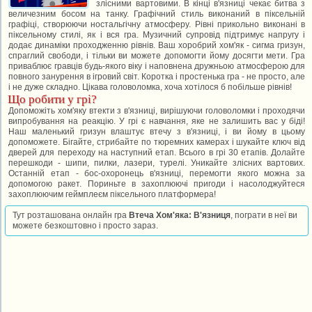
злісними вартовими. В кінці в'язниці чекає битва з
величезним босом на танку. Графічний стиль виконаний в піксельній
графіці, створюючи ностальгічну атмосферу. Рівні прикольно виконані в
піксельному стилі, як і вся гра. Музичний супровід підтримує напругу і
додає динаміки проходженню рівнів. Ваш хоробрий хом'як - сигма гризун,
спраглий свободи, і тільки ви можете допомогти йому досягти мети. Гра
приваблює гравців будь-якого віку і наповнена дружньою атмосферою для
повного занурення в ігровий світ. Коротка і простенька гра - не просто, але
і не дуже складно. Цікава головоломка, хоча хотілося б побільше рівнів!
Що робити у грі?
Допоможіть хом'яку втекти з в'язниці, вирішуючи головоломки і проходячи
випробування на реакцію. У грі є навчання, яке не залишить вас у біді!
Наш маленький гризун влаштує втечу з в'язниці, і ви йому в цьому
допоможете. Бігайте, стрибайте по тюремних камерах і шукайте ключ від
дверей для переходу на наступний етап. Всього в грі 30 етапів. Долайте
перешкоди - шипи, пилки, лазери, турелі. Уникайте злісних вартових.
Останній етап - бос-охоронець в'язниці, перемогти якого можна за
допомогою ракет. Пориньте в захоплюючі пригоди і насолоджуйтеся
захоплюючим геймплеєм піксельного платформера!
Тут розташована онлайн гра
Втеча Хом'яка: В'язниця
, пограти в неї ви
можете безкоштовно і просто зараз.