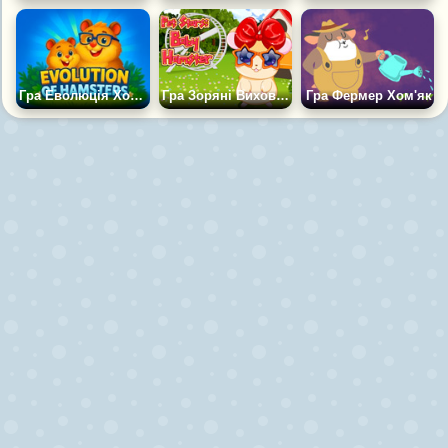
Гра Еволюція Хом'яків
Гра Зоряні Вихованці: Малюк-хом'як
Гра Фермер Хом'як