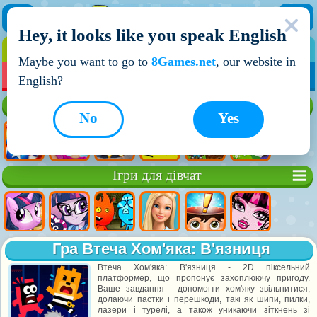
Hey, it looks like you speak English
ІГРИ
ІГРИ ДЛЯ ХЛОПЧИКІВ
Maybe you want to go to
8Games.net
, our website in
МОЇ ІГРИ
НОВІ ІГРИ
ІГРИ НА ДВОХ
English?
Кращі ігри
No
Yes
Ігри для дівчат
Гра Втеча Хом'яка: В'язниця
Втеча Хом'яка: В'язниця - 2D піксельний
платформер, що пропонує захоплюючу пригоду.
Ваше завдання - допомогти хом'яку звільнитися,
долаючи пастки і перешкоди, такі як шипи, пилки,
лазери і турелі, а також уникаючи зіткнень зі