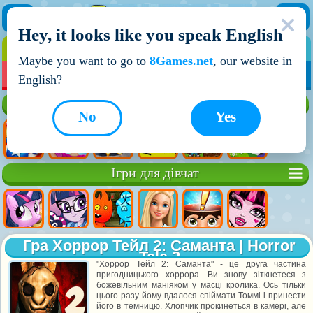
Hey, it looks like you speak English
ІГРИ
ІГРИ ДЛЯ ХЛОПЧИКІВ
Maybe you want to go to
8Games.net
, our website in
МОЇ ІГРИ
НОВІ ІГРИ
ІГРИ НА ДВОХ
English?
Кращі ігри
No
Yes
Ігри для дівчат
Гра Хоррор Тейл 2: Саманта | Horror
Tale 2
"Хоррор Тейл 2: Саманта" - це друга частина
пригодницького хоррора. Ви знову зіткнетеся з
божевільним маніяком у масці кролика. Ось тільки
цього разу йому вдалося спіймати Томмі і принести
його в темницю. Хлопчик прокинеться в камері, але