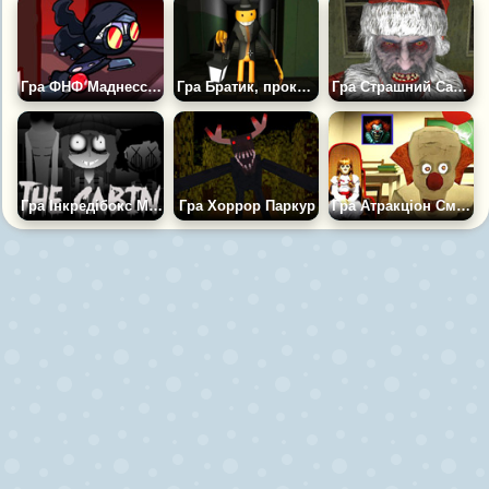
Гра ФНФ Маднесс Комбат: Скажена Зграя
Гра Братик, прокинься
Гра Страшний Санта Клаус Хоррор
Гра Інкредібокс Мод: Хатина
Гра Хоррор Паркур
Гра Атракціон Смерті