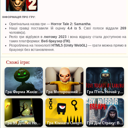
ІНФОРМАЦІЯ ПРО ГРУ:
Оригінальна назва гри —
Horror Tale 2: Samantha
.
Наші гравці поставили їй оцінку
4.4 із 5
. Свої голоси віддали
269
чоловік(а).
Реліз гри відбувся в
лютому 2023
і вона відразу стала доступною на
таких платформах:
Веб браузер (ПК)
.
Розроблена на технології
HTML5 (Unity WebGL)
— грати можна прямо в
браузері без встановлення.
Схожі ігри:
Гра Ферма Жахів: Гарбузовоголовий
Гра Моторошний Малюк у Жовтому
Гра П'ять Ночей у Лабубу
Гра 99 Довгих Ночей. Два Друга в Лісі Проти Оленя
Гра Кімната Смерті
Гра Дім Страху: Втеча з Кімнати