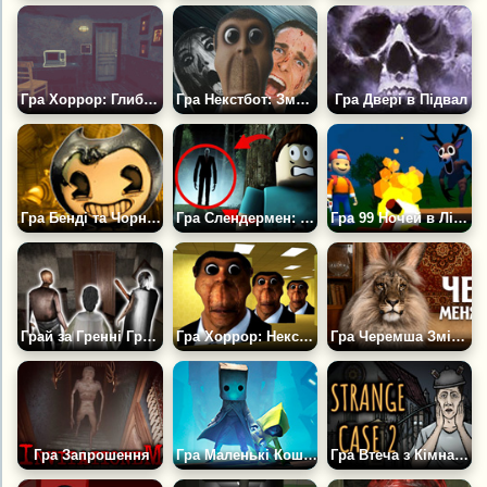
Гра Хоррор: Глибокий Сон
Гра Некстбот: Зможеш Втекти?
Гра Двері в Підвал
Гра Бенді та Чорнильна Машина
Гра Слендермен: Відродження
Гра 99 Ночей в Лісі: Виживання в Таборі
Грай за Гренні Грендпа Або Слендріну
Гра Хоррор: Некстбот
Гра Черемша Змінює Професію
Гра Запрошення
Гра Маленькі Кошмарики: Ніч Крику
Гра Втеча з Кімнати: Дивна Справа 2