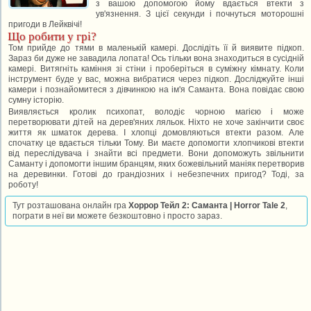
з вашою допомогою йому вдається втекти з
ув'язнення. З цієї секунди і почнуться моторошні
пригоди в Лейквічі!
Що робити у грі?
Том прийде до тями в маленькій камері. Дослідіть її й виявите підкоп.
Зараз би дуже не завадила лопата! Ось тільки вона знаходиться в сусідній
камері. Витягніть каміння зі стіни і проберіться в суміжну кімнату. Коли
інструмент буде у вас, можна вибратися через підкоп. Досліджуйте інші
камери і познайомитеся з дівчинкою на ім'я Саманта. Вона повідає свою
сумну історію.
Виявляється кролик психопат, володіє чорною магією і може
перетворювати дітей на дерев'яних ляльок. Ніхто не хоче закінчити своє
життя як шматок дерева. І хлопці домовляються втекти разом. Але
спочатку це вдається тільки Тому. Ви маєте допомогти хлопчикові втекти
від переслідувача і знайти всі предмети. Вони допоможуть звільнити
Саманту і допомогти іншим бранцям, яких божевільний маніяк перетворив
на деревинки. Готові до грандіозних і небезпечних пригод? Тоді, за
роботу!
Тут розташована онлайн гра
Хоррор Тейл 2: Саманта | Horror Tale 2
,
пограти в неї ви можете безкоштовно і просто зараз.