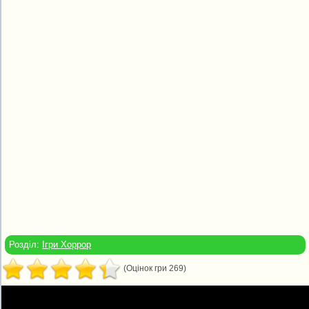
Розділ:
Ігри Хоррор
(Оцінок гри 269)