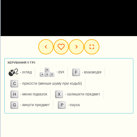
КЕРУВАННЯ У ГРІ:
- огляд
- рух
- взаємодія
- присісти (менше шуму при ходьбі)
- меню підказок
- залишити предмет
- кинути предмет
- пауза