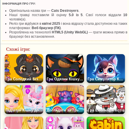
ІНФОРМАЦІЯ ПРО ГРУ:
Оригінальна назва гри —
Cats Destroyers
.
Наші гравці поставили їй оцінку
5.0 із 5
. Свої голоси віддали
10
чоловік(а).
Реліз гри відбувся в
квітні 2025
і вона відразу стала доступною на таких
платформах:
Веб браузер (ПК)
.
Розроблена на технології
HTML5 (Unity WebGL)
— грати можна прямо в
браузері без встановлення.
Схожі ігри:
Гра Солодкий Бізнес Котів: Торти
Гра Одягни Кішку до Геловіну
Гра Симулятор Кота: Колекція мемів
Підготуй Кішку до Конкурсу Краси
Доглядати за Трьома Кошенятами
Гра Еволюція Котів