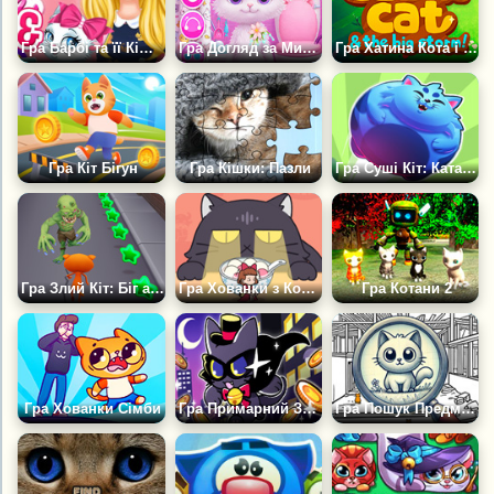
Гра Барбі та її Кішка Модниці
Гра Догляд за Милими Кішками
Гра Хатина Кота і Великий Шторм
Гра Кіт Бігун
Гра Кішки: Пазли
Гра Суші Кіт: Катапульта
Гра Злий Кіт: Біг алеєю Зомбі
Гра Хованки з Кошеням
Гра Котани 2
Гра Хованки Сімби
Гра Примарний Злодій: Біжучий Кіт
Гра Пошук Предметів: Милі Коти