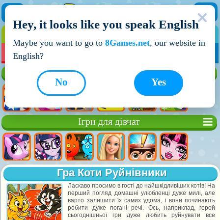
Hey, it looks like you speak English
ІГРИ
ІГРИ ДЛЯ ХЛОПЧИКІВ
Maybe you want to go to
8Games.net
, our website in
МОЇ ІГРИ
НОВІ ІГРИ
ІГРИ НА ДВОХ
English?
Кращі ігри
No
Yes
Ігри для дівчат
Гра Коти Руйнівники
Ласкаво просимо в гості до найшкідливіших котів! На
перший погляд домашні улюбленці дуже милі, але
варто залишити їх самих удома, і вони починають
робити дуже погані речі. Ось, наприклад, герой
сьогоднішньої гри дуже любить руйнувати все