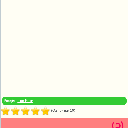
Розділ:
Ігри Коти
(Оцінок гри 10)