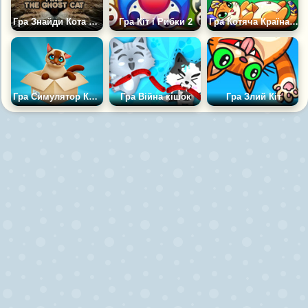
Гра Знайди Кота Привида
Гра Кіт і Рибки 2
Гра Котяча Країна: Блокова Головоломка
Гра Симулятор Кота: Мої Вихованці
Гра Війна кішок
Гра Злий Кіт