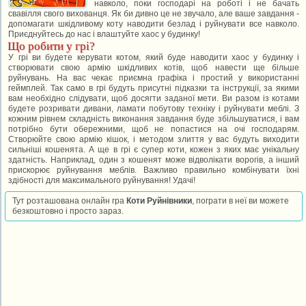
навколо, поки господарі на роботі і не бачать
свавілля свого вихованця. Як би дивно це не звучало, але ваше завдання -
допомагати шкідливому коту наводити безлад і руйнувати все навколо.
Приєднуйтесь до нас і влаштуйте хаос у будинку!
Що робити у грі?
У грі ви будете керувати котом, який буде наводити хаос у будинку і
створювати свою армію шкідливих котів, щоб навести ще більше
руйнувань. На вас чекає приємна графіка і простий у використанні
геймплей. Так само в грі будуть присутні підказки та інструкції, за якими
вам необхідно слідувати, щоб досягти заданої мети. Ви разом із котами
будете розривати дивани, ламати побутову техніку і руйнувати меблі. З
кожним рівнем складність виконання завдання буде збільшуватися, і вам
потрібно бути обережними, щоб не попастися на очі господарям.
Створюйте свою армію кішок, і методом злиття у вас будуть виходити
сильніші кошенята. А ще в грі є супер коти, кожен з яких має унікальну
здатність. Наприклад, один з кошенят може відволікати ворогів, а інший
прискорює руйнування меблів. Важливо правильно комбінувати їхні
здібності для максимального руйнування! Удачі!
Тут розташована онлайн гра
Коти Руйнівники
, пограти в неї ви можете
безкоштовно і просто зараз.