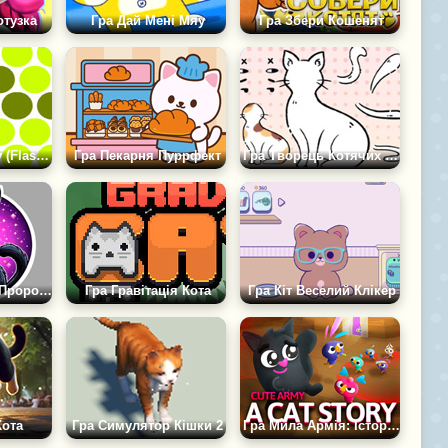
отузка
Гра Дай Мені Мяу
Гра Збери Кошенят
Гра Злови Кішку (Flash Версія)
Гра Пекарня Пуррфект
Гра Творець Котячих Аватарів
Гра Кіт Оракул: Пророкування Долі
Гра Гравітація Кота
Гра Кіт Веселий Клікер
Кота
Гра Симулятор Кішки 2
Гра Мила Армія: Історія Кота