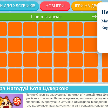
РИ ДЛЯ ХЛОПЧИКІВ
НОВІ ІГРИ
ІГРИ НА ДВОХ
He
Ігри для дівчат
May
Eng
ра Нагодуй Кота Цукеркою
Приготуйтеся до зворушливої пригоди в "Нагодуй Кота Цук
улюблених ласощів! Ваше завдання – допомогти цьому хвос
сповнений випробувань! Затишна атмосфера в поєднанні
гри, дозволяючи вам зануритися в світ солодких головолом