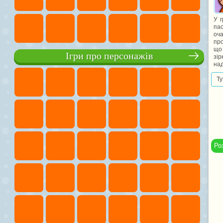
У г
пас
оча
про
що 
Ігри про персонажів
зір
над
Ту
Ро