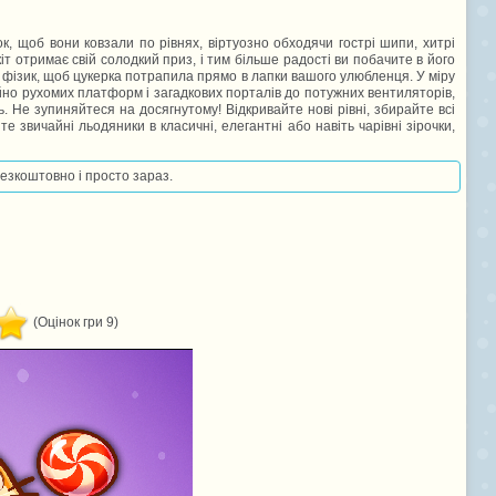
к, щоб вони ковзали по рівнях, віртуозно обходячи гострі шипи, хитрі
т отримає свій солодкий приз, і тим більше радості ви побачите в його
й фізик, щоб цукерка потрапила прямо в лапки вашого улюбленця. У міру
йно рухомих платформ і загадкових порталів до потужних вентиляторів,
. Не зупиняйтеся на досягнутому! Відкривайте нові рівні, збирайте всі
е звичайні льодяники в класичні, елегантні або навіть чарівні зірочки,
безкоштовно і просто зараз.
(Оцінок гри 9)