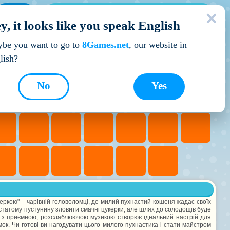
МОЇ ІГРИ
y, it looks like you speak English
Кращі ігри
be you want to go to
8Games.net
, our website in
lish?
No
Yes
еркою" – чарівній головоломці, де милий пухнастий кошеня жадає своїх
татому пустунину зловити смачні цукерки, але шлях до солодощів буде
 з приємною, розслаблюючою музикою створює ідеальний настрій для
ок. Чи готові ви нагодувати цього милого пухнастика і стати майстром