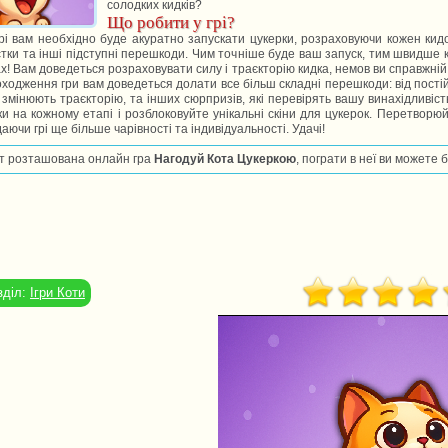
солодких кидків?
Що робити у грі?
рі вам необхідно буде акуратно запускати цукерки, розраховуючи кожен кидо
тки та інші підступні перешкоди. Чим точніше буде ваш запуск, тим швидше кі
х! Вам доведеться розраховувати силу і траєкторію кидка, немов ви справжні
ходження гри вам доведеться долати все більш складні перешкоди: від пості
змінюють траєкторію, та інших сюрпризів, які перевірять вашу винахідливість
ки на кожному етапі і розблоковуйте унікальні скіни для цукерок. Перетворюйт
аючи грі ще більше чарівності та індивідуальності. Удачі!
т розташована онлайн гра
Нагодуй Кота Цукеркою
, пограти в неї ви можете 
зділ:
Ігри Коти