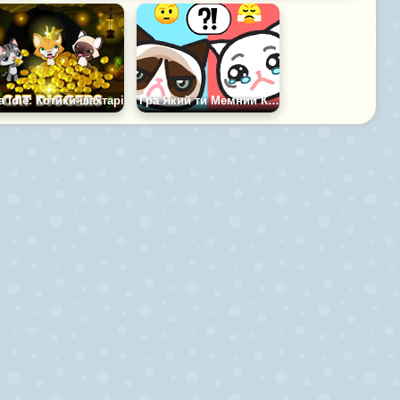
а Idle: Котики-шахтарі
Гра Який ти Мемний Кіт?