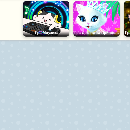
Гра Мяузика
Гра Догляд за Принцесою Кішкою
Гр