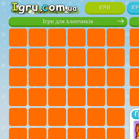
ІГРИ
ІГ
Ігри для хлопчиків
Г