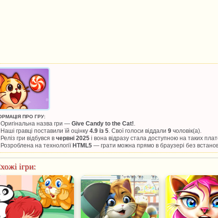
ОРМАЦІЯ ПРО ГРУ:
Оригінальна назва гри —
Give Candy to the Cat!
.
Наші гравці поставили їй оцінку
4.9 із 5
. Свої голоси віддали
9
чоловік(а).
Реліз гри відбувся в
червні 2025
і вона відразу стала доступною на таких пл
Розроблена на технології
HTML5
— грати можна прямо в браузері без встано
хожі ігри: