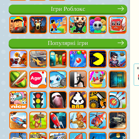
Ігри Роблокс
Популярні ігри
К