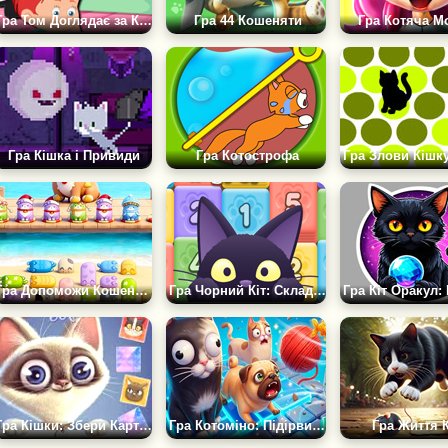
Гра Том Доглядає за Котом
Гра 44 Кошеняти
Гра Котяча М
Гра Кішка і Привиди
Гра Котострофа
Гра Допоможи Кошенятам: Розблокуй Пробки
Гра Чорний Кіт: Складаний POP
Гра Кішки: Збери Картки
Гра Котоміно: Підірви Мозок
Гра Життя 