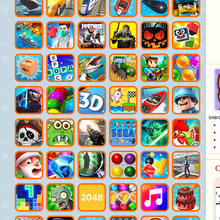
ІНФ
С