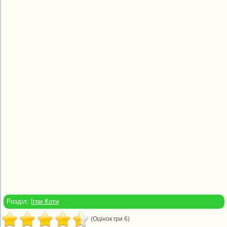
Розділ:
Ігри Коти
(Оцінок гри 6)