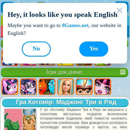
Hey, it looks like you speak English
ІГРИ
ІГРИ ДЛЯ ХЛОПЧИКІВ
Maybe you want to go to
8Games.net
, our website in
МОЇ ІГРИ
НОВІ ІГРИ
ІГРИ НА ДВОХ
English?
Кращі ігри
No
Yes
Ігри для дівчат
Гра Котомір: Маджонг Три в Ряд
У грі «Котомір: Маджонг Три в Ряд» ви вирушите у
захопливу віртуальну подорож величезним
інтерактивним будинком, який повністю належить
пухнастим улюбленцям. Вам доведеться розбирати
хитромудрі високі піраміди з карток, на яких