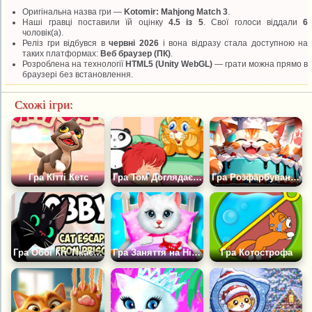
Оригінальна назва гри —
Kotomir: Mahjong Match 3
.
Наші гравці поставили їй оцінку
4.5 із 5
. Свої голоси віддали
6
чоловік(а).
Реліз гри відбувся в
червні 2026
і вона відразу стала доступною на
таких платформах:
Веб браузер (ПК)
.
Розроблена на технології
HTML5 (Unity WebGL)
— грати можна прямо в
браузері без встановлення.
Схожі ігри:
Гра Кітті Кетс
Гра Том Доглядає за Котом
Гра Розфарбування Тортиків Від Котиків По Пам'яті
Гра Оббі Кіт Тікає з В'язниці
Гра Заняття на Ніч із Кошеням
Гра Котострофа