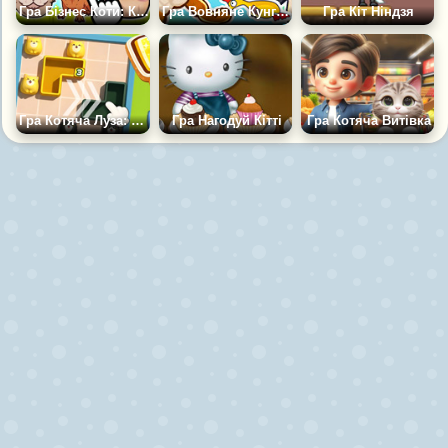
Гра Бізнес Коти: Купуй Дорожче і Продай Дешевше
Гра Вовняне Кунг-Фу
Гра Кіт Ніндзя
Гра Котяча Луза: Джем
Гра Нагодуй Кітті
Гра Котяча Витівка