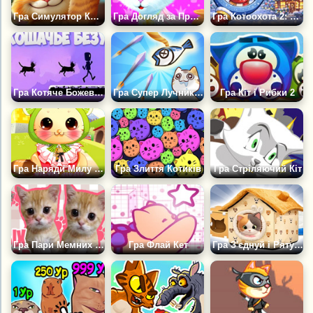
Гра Симулятор Котячого Життя: Диявольський Кіт
Гра Догляд за Принцесою Кішкою
Гра Котоохота 2: Збери Всіх Вихованців
Гра Котяче Божевілля
Гра Супер Лучник: Хранитель кішок
Гра Кіт і Рибки 2
Гра Наряди Милу Кішку
Гра Злиття Котиків
Гра Стріляючий Кіт
Гра Пари Мемних Котиків
Гра Флай Кет
Гра З'єднуй і Рятуй: Котячий Притулок