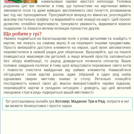
намальовані чарівні хвостаті непосиди. Головна
родзинка цієї гри полягає в тому, що пухнастики на картинках вміють
змінювати пози та дуже кумедно висловлюють свої почуття, розважаючи
вас під час проходження. Просувайтеся вперед по кімнатах, розглядайте
красиву пастельну графіку та відкривайте нові локації на карті. Цей проект
дозволяє спокійно відпочивати, тренувати уважність, відкривати корисні
подарунки та збирати велику колекцію пухнастих друзів.
Що робити у грі?
Уважно подивіться на багатошарове поле з усіма деталями та знайдіть ті
картки, які лежать на самому верху й не перекриті іншими предметами.
Просто вибирайте доступні елементи на екрані, щоб вони автоматично
перемістилися в нижній рядок для зберігання. Враховуйте, що на панелі
поміщається максимум сім деталей, а якщо вільний простір заповниться
без збору комбінації, то раунд доведеться починати спочатку. Ваше
головне завдання полягає в тому, щоб влаштувати переможне свято котів
і повністю очистити майданчик від зайвих елементів. Намагайтеся
об’єднувати схожі картки разом, адже зібраний в один ряд набір
однакових тварин миттєво зникає зі столу. Ретельно плануйте
послідовність кожної своєї дії, вчасно використовуйте чарівні підказки,
перемішуйте картки в складних ситуаціях і доведіть, що цей веселий
ланцюжок «три в ряд» підкориться вашій кмітливості.
Тут розташована онлайн гра
Котомір: Маджонг Три в Ряд
, пограти в неї
ви можете безкоштовно і просто зараз.