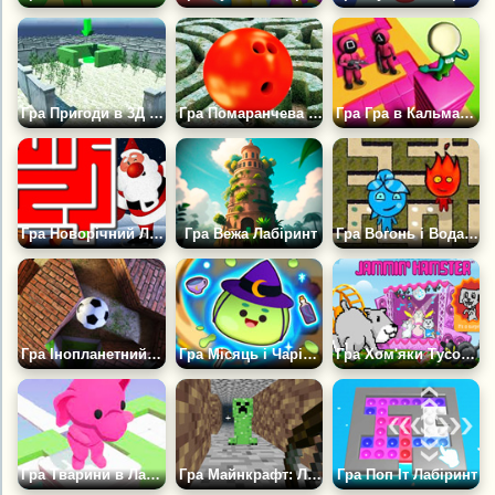
Гра Пригоди в 3Д Лабіринті
Гра Помаранчева Куля в Лабіринті
Гра Гра в Кальмара: Липкий Лабіринт
Гра Новорічний Лабіринт
Гра Вежа Лабіринт
Гра Вогонь і Вода: Лабіринт
Гра Інопланетний Лабіринт 3Д
Гра Місяць і Чарівний Лабіринт
Гра Хом'яки Тусовщики
Гра Тварини в Лабіринті
Гра Майнкрафт: Лабіринт
Гра Поп Іт Лабіринт