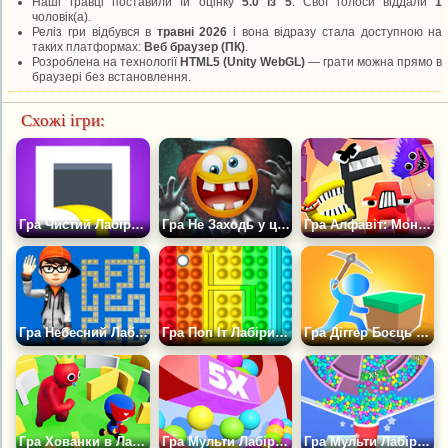
Наші гравці поставили їй оцінку
5.0 із 5
. Свої голоси віддали
1
чоловік(а).
Реліз гри відбувся в
травні 2026
і вона відразу стала доступною на
таких платформах:
Веб браузер (ПК)
.
Розроблена на технології
HTML5 (Unity WebGL)
— грати можна прямо в
браузері без встановлення.
Схожі ігри:
Гра Чистий Лабіринт
Гра Не Заходь у цю гру вночі
Гра Алфавіт: Монстри в Лабіринті
Гра Небесний Лабіринт
Гра Поп Іт Лабіринт 2
Гра Діггер Боєць у Лабіринті
Гра Хованки в Лабіринті
Гра Мульти Лабіринт 3Д
Гра Мульти Лабіринт