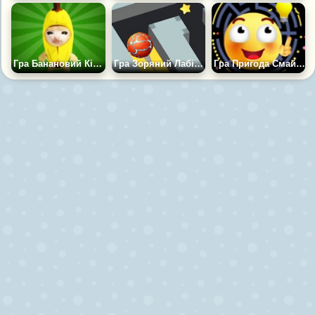
Гра Банановий Кіт Втеча
Гра Зоряний Лабіринт
Гра Пригода Смайлика в Лабіринті