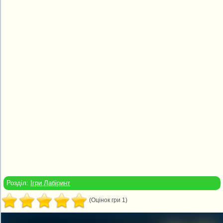
Розділ:
Ігри Лабіринт
(Оцінок гри 1)