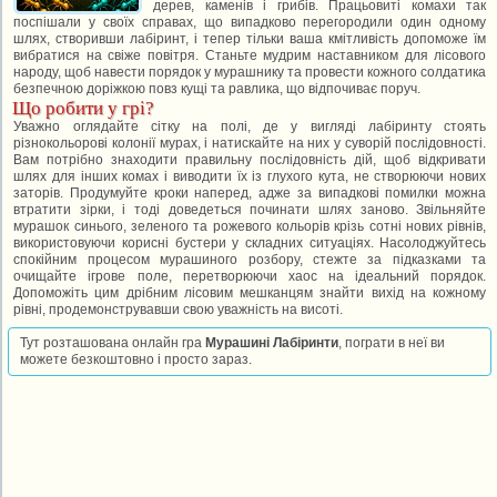
дерев, каменів і грибів. Працьовиті комахи так
поспішали у своїх справах, що випадково перегородили один одному
шлях, створивши лабіринт, і тепер тільки ваша кмітливість допоможе їм
вибратися на свіже повітря. Станьте мудрим наставником для лісового
народу, щоб навести порядок у мурашнику та провести кожного солдатика
безпечною доріжкою повз кущі та равлика, що відпочиває поруч.
Що робити у грі?
Уважно оглядайте сітку на полі, де у вигляді лабіринту стоять
різнокольорові колонії мурах, і натискайте на них у суворій послідовності.
Вам потрібно знаходити правильну послідовність дій, щоб відкривати
шлях для інших комах і виводити їх із глухого кута, не створюючи нових
заторів. Продумуйте кроки наперед, адже за випадкові помилки можна
втратити зірки, і тоді доведеться починати шлях заново. Звільняйте
мурашок синього, зеленого та рожевого кольорів крізь сотні нових рівнів,
використовуючи корисні бустери у складних ситуаціях. Насолоджуйтесь
спокійним процесом мурашиного розбору, стежте за підказками та
очищайте ігрове поле, перетворюючи хаос на ідеальний порядок.
Допоможіть цим дрібним лісовим мешканцям знайти вихід на кожному
рівні, продемонструвавши свою уважність на висоті.
Тут розташована онлайн гра
Мурашині Лабіринти
, пограти в неї ви
можете безкоштовно і просто зараз.