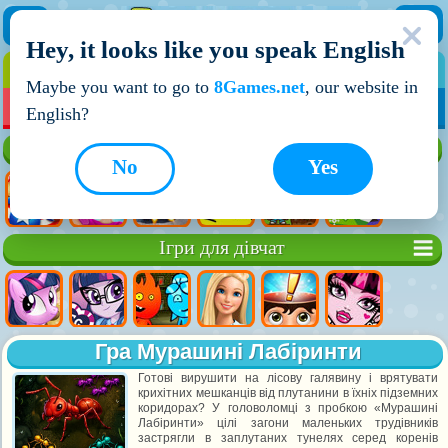
Hey, it looks like you speak English
ІГРИ
ІГРИ ДЛЯ ХЛОПЧИКІВ
Maybe you want to go to
8Games.net
, our website in
МОЇ ІГРИ
НОВІ ІГРИ
ІГРИ НА ДВОХ
English?
Кращі ігри
No
Yes
Ігри для дівчат
Гра Мурашині Лабіринти
Готові вирушити на лісову галявину і врятувати
крихітних мешканців від плутанини в їхніх підземних
коридорах? У головоломці з пробкою «Мурашині
Лабіринти» цілі загони маленьких трудівників
застрягли в заплутаних тунелях серед коренів