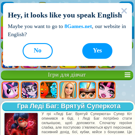
Hey, it looks like you speak English
ІГРИ
ІГРИ ДЛЯ ХЛОПЧИКІВ
Maybe you want to go to
8Games.net
, our website in
МОЇ ІГРИ
НОВІ ІГРИ
ІГРИ НА ДВОХ
English?
Кращі ігри
No
Yes
Ігри для дівчат
Гра Леді Баг: Врятуй Суперкота
У грі «Леді Баг: Врятуй Суперкота» Супер Кіт
опинився в біді, і Леді Баг потрібно стати
сильнішою, щоб допомогти. Спочатку героїня
слабка, але поступово з’являються круті персонажі,
пасивний дохід, бої, кубки, кейси з бонусами. Це