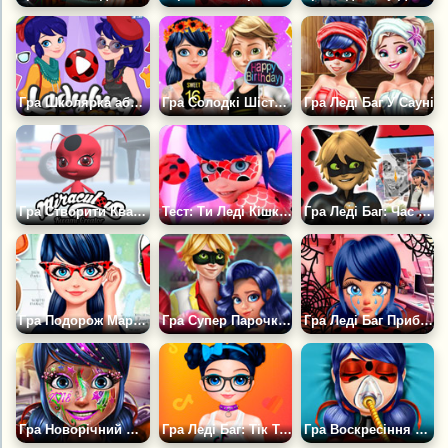
Гра Школярка або Супергероїня
Гра Солодкі Шістнадцять Марінетт
Гра Леді Баг У Сауні
Гра Створити Квамі з Леді Баг
Тест: Ти Леді Кішка чи Аква Леді?
Гра Леді Баг: Час Чудес
Гра Подорож Марінетт до США
Гра Супер Парочки на День Валентина
Гра Леді Баг Прибирання Вдома
Гра Новорічний Макіяж Леді Баг
Гра Леді Баг: Тік Ток Проти Лайка
Гра Воскресіння Леді Баг