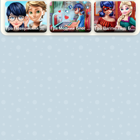
Гра Повернення Марінетт до школи
Гра Модний Блог Леді Баг
Гра Вагітні Леді Баг і Ельза