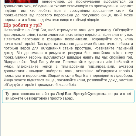
merge-клікер, де прокачування відбувається за
допомогою очок, об’єднання схожих екземплярів та прокачування. Формат
підійде тим, хто любить ігри зі зрозумілим зростанням сили. Ви
прокачаєтеся від простого персонажа до потужного бійця, який може
перемагати в боях і підніматися вище в таблиці лідерів.
Що робити у грі?
Натискайте на Леді Баг, щоб отримувати очки для розвитку. Об’єднуйте
два однакові скіни, і вони злиються в сильнішу версію, а після злиття у вас
з’явиться персонаж із кращими показниками. Покращуйте силу кліка
початкової героїні. Так одне натискання даватиме більше очок, і збирати
потрібні версії для об’єднання стане простіше. Розвивайте пасивний
дохід. Він допомагає отримувати ресурси без постійних кліків, тому
прокачування героїнь відбувається швидше навіть під час спокійної гри.
Відправляйте Леді Баг у битви. Перемагайте супротивників і збирайте
кубки. Відкривайте кейси з тимчасовими підсилювачами. Бустери
допомагають швидше набирати очки, активніше об’єднувати героїв і
прокачувати персонажів. Збирайте скіни Леді Баг і перевіряйте лідерборд.
Якщо хочете піднятися вище, посилюйте кліки, розвивайте дохід, частіше
об’єднуйте героїв і проходьте більше боїв.
Тут розташована онлайн гра
Леді Баг: Врятуй Суперкота
, пограти в неї
ви можете безкоштовно і просто зараз.