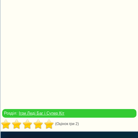
Розділ:
Ігри Леді Баг і Супер Кіт
(Оцінок гри 2)