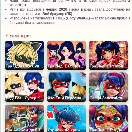
Наші гравці поставили їй оцінку
5.0 із 5
. Свої голоси віддали
2
чоловік(а).
Реліз гри відбувся в
червні 2026
і вона відразу стала доступною на
таких платформах:
Веб браузер (ПК)
.
Розроблена на технології
HTML5 (Unity WebGL)
— грати можна прямо в
браузері без встановлення.
Схожі ігри:
Гра Одягалка Супер Кота
Гра Леді Баг: Нова Ера
Гра Леді Баг: Модні Пазли
Леді Баг і Супер Кіт: Фотобудка
Хто Твій Персонаж із Мульта Леді Баг і Супер Кіт
Селфі Залежність Леді Баг
Гра Альбом для Закоханої Пари
Стрибки по крижинах
Гра Леді Баг у Дерматолога