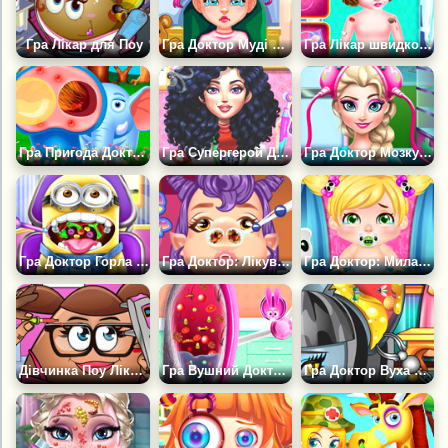
Гра Лікар для Поу
Гра Доктор Муді Еллі: Грип
Гра Лікар швидкої допомоги: Діти
Гра Пригода Доктора Диких Тварин
Гра Супергерой Доктор
Гра Доктор Мозку Крижаної Королеви
Гра Доктор Горла Міні
Гра Доктор: Лікувати Ніс Вампірші
Гра Доктор: Мила Дитина
Дівчинка Поу Лікує Очі
Гра Вушний Доктор Джуді
Гра Доктор Вуха Монстр Хай