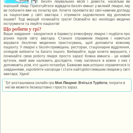
безліч лікувальних місій і довести, наскільки ви
хороший лікар. Приготуйтеся відвідати безліч кімнат у великій лікарні, яку
ви побачите вже на початку гри. Хочете проявити всі свої навички догляду
за пацієнтами у світі аватара і отримати задоволення від допомоги
іншим? Тоді мерщій починайте грати! Освоюйте всі необхідні медичні
інструменти та лікуйте пацієнтів!
Що робити у грі?
Ваше завдання - зануритися в барвисту атмосферу лікарні і подбати про
різних героїв світу аватара. Станьте справжнім лікарем і навчіться
керувати безліччю медичних пристосувань, щоб допомогти кожному
пацієнту. У лікарні є безліч приміщень: ресторан, стаціонарне відділення,
оглядові кабінети та багато іншого. Вибирайте, куди хочете вирушити, і
починайте свою роботу лікаря просто зараз! Кожна кімната - це новий
куточок, який вам належить дослідити, тому загляньте в кожне з них і
допоможіть усім, хто цього потребує. Бажаємо вам успішно справлятися із
завданнями, заробляти нагороди і стати найтурботливішим лікарем у світі
аватара. Удачі!
Тут розташована онлайн гра
Моя Лікарня: Вчіться Турботи
, пограти в
неї ви можете безкоштовно і просто зараз.