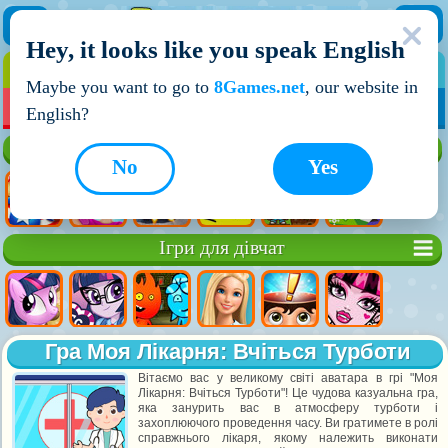
Hey, it looks like you speak English
ІГРИ
ІГРИ ДЛЯ ХЛОПЧИКІВ
Maybe you want to go to
8Games.net
, our website in
МОЇ ІГРИ
НОВІ ІГРИ
ІГРИ НА ДВОХ
English?
Кращі ігри
No
Yes
Ігри для дівчат
Гра Моя Лікарня: Вчіться Турботи
Вітаємо вас у великому світі аватара в грі "Моя
Лікарня: Вчіться Турботи"! Це чудова казуальна гра,
яка занурить вас в атмосферу турботи і
захоплюючого проведення часу. Ви гратимете в ролі
справжнього лікаря, якому належить виконати