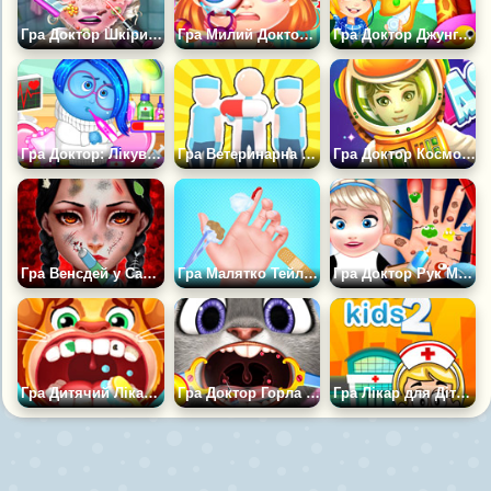
Гра Доктор Шкіри Крижаної Королеви
Гра Милий Доктор Око
Гра Доктор Джунглів
Гра Доктор: Лікувати грип Печалі
Гра Ветеринарна Клініка Порятунок Тварин
Гра Доктор Космонавт
Гра Венсдей у Салоні Краси
Гра Малятко Тейлор Грає в лікаря
Гра Доктор Рук Малятка Ельзи
Гра Дитячий Лікар Стоматолог
Гра Доктор Горла Джуді
Гра Лікар для Дітей 2