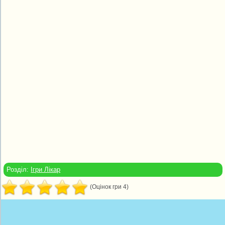
Розділ:
Ігри Лікар
(Оцінок гри 4)