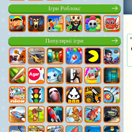
Ігри Роблокс
К
Популярні ігри