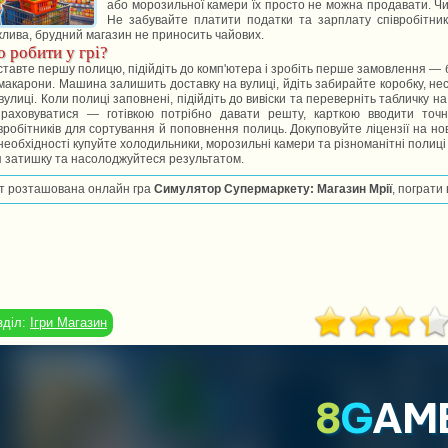
або морозильної камери їх просто не можна продавати. Ч
Не забувайте платити податки та зарплату співробітник
лива, брудний магазин не приносить чайових.
 робити у грі?
тавте першу полицю, підійдіть до комп'ютера і зробіть перше замовлення — без
макарони. Машина залишить доставку на вулиці, йдіть забирайте коробку, несі
вулиці. Коли полиці заповнені, підійдіть до вивіски та переверніть табличку на
зраховуватися — готівкою потрібно давати решту, карткою вводити точн
вробітників для сортування й поповнення полиць. Докуповуйте ліцензії на но
необхідності купуйте холодильники, морозильні камери та різноманітні полиц
 затишку та насолоджуйтеся результатом.
т розташована онлайн гра
Симулятор Супермаркету: Магазин Мрії
, пограти
зділ:
Ігри Магазин