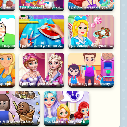
Гра Магазин солодощів ручної роботи Анни
Гра Крижані Шипучки Зроби Сам: Магазин
Гра Зоомагазин Русалки
н Тварин
Гра Магазин дитячого одягу
Гра Зимові Частування Наталі
ургерів
Гра Принцеси Вінтажний Магазин
Гра Похід до магазину з татом
Гра Мій Магазин Чаю Боба
Гра Магазин Фігурок Кристал