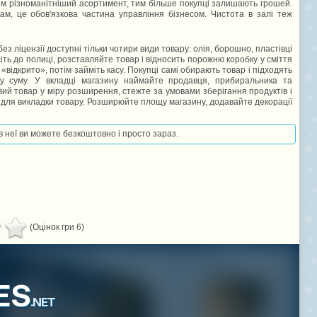
им різноманітніший асортимент, тим більше покупці залишають грошей.
ам, це обов'язкова частина управління бізнесом. Чистота в залі теж
 ліцензії доступні тільки чотири види товару: олія, борошно, пластівці
ть до полиці, розставляйте товар і відносить порожню коробку у сміття
 «відкрито», потім займіть касу. Покупці самі обирають товар і підходять
у суму. У вкладці магазину наймайте продавця, прибиральника та
вий товар у міру розширення, стежте за умовами зберігання продуктів і
і для викладки товару. Розширюйте площу магазину, додавайте декорації
 в неї ви можете безкоштовно і просто зараз.
(Оцінок гри 6)