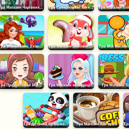
Гра Магазин Чарівних Квітів
Гра Супермаркет Бегемота
Гра Зоомагазин: Екзотичні птахи
Гра Магазин Зимового Взуття
Гра Мій Магази
Гра Продуктовий Магазин
Гра Магазин солодощів Кристал
Гра Магазин Б
Гра Дитячий Супермаркет
Гра Магазин Кав'ярня