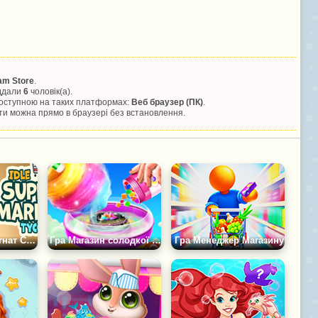
am Store
.
іддали
6
чоловік(а).
 доступною на таких платформах:
Веб браузер (ПК)
.
и можна прямо в браузері без встановлення.
Гра Простий Магнат Супермаркету
Гра Магазин солодкої вати
Гра Менеджер Магазину