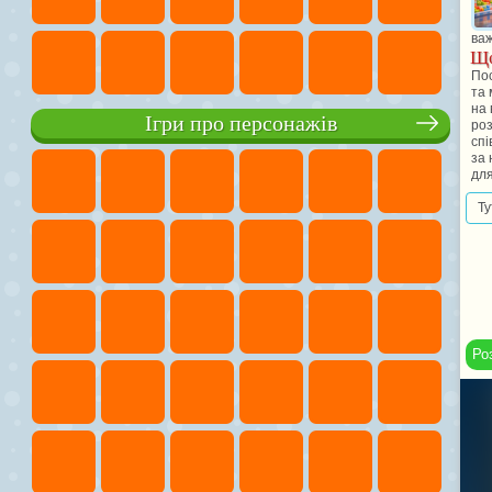
важ
Що
Пос
та 
на 
Ігри про персонажів
ро
спі
за 
для
Ту
Ро