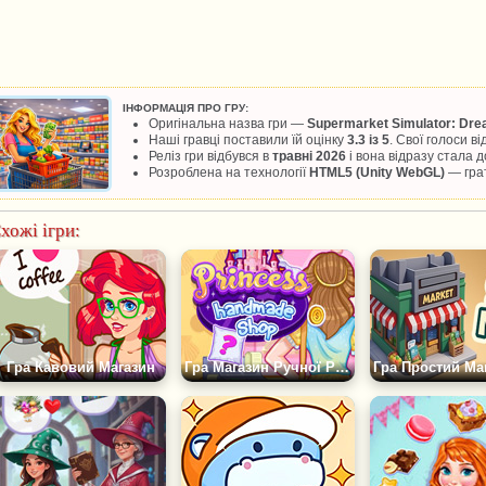
ІНФОРМАЦІЯ ПРО ГРУ:
Оригінальна назва гри —
Supermarket Simulator: Dre
Наші гравці поставили їй оцінку
3.3 із 5
. Свої голоси в
Реліз гри відбувся в
травні 2026
і вона відразу стала
Розроблена на технології
HTML5 (Unity WebGL)
— грат
хожі ігри:
Гра Кавовий Магазин
Гра Магазин Ручної Роботи