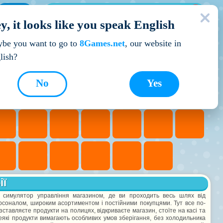
МОЇ ІГРИ
y, it looks like you speak English
Кращі ігри
be you want to go to
8Games.net
, our website in
lish?
No
Yes
ії
 симулятор управління магазином, де ви проходить весь шлях від
соналом, широким асортиментом і постійними покупцями. Тут все по-
тавляєте продукти на полицях, відкриваєте магазин, стоїте на касі та
еякі продукти вимагають особливих умов зберігання, без холодильника