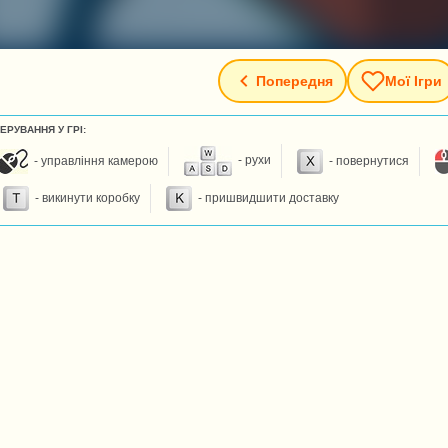
Попередня
Мої Ігри
ЕРУВАННЯ У ГРІ:
- управління камерою
- рухи
- повернутися
- викинути коробку
- пришвидшити доставку