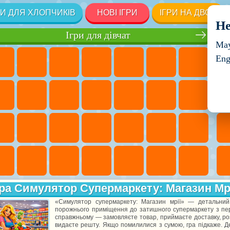
РИ ДЛЯ ХЛОПЧИКІВ
НОВІ ІГРИ
ІГРИ НА ДВОХ
He
Ігри для дівчат
May
Eng
ра Симулятор Супермаркету: Магазин Мр
«Симулятор супермаркету: Магазин мрії» — детальний
порожнього приміщення до затишного супермаркету з пер
справжньому — замовляєте товар, приймаєте доставку, розс
видаєте решту. Якщо помилилися з сумою, гра підкаже. Д