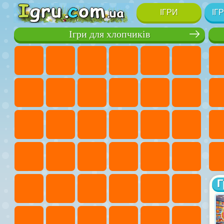
ІГРИ
ІГ
Ігри для хлопчиків
Г