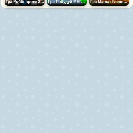
Гра Роббі проти Зомбі: Тайкон Шутер
Гра Побудуй МЕГА Особняк Барбі Тайкон 3D
Гра Магнат Глиняних Ремесел