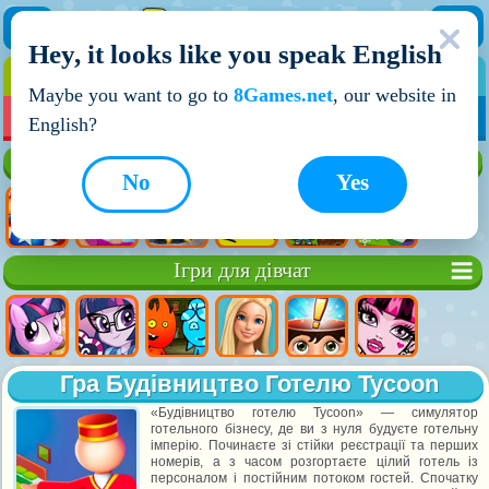
Hey, it looks like you speak English
ІГРИ
ІГРИ ДЛЯ ХЛОПЧИКІВ
Maybe you want to go to
8Games.net
, our website in
МОЇ ІГРИ
НОВІ ІГРИ
ІГРИ НА ДВОХ
English?
Кращі ігри
No
Yes
Ігри для дівчат
Гра Будівництво Готелю Tycoon
«Будівництво готелю Tycoon» — симулятор
готельного бізнесу, де ви з нуля будуєте готельну
імперію. Починаєте зі стійки реєстрації та перших
номерів, а з часом розгортаєте цілий готель із
персоналом і постійним потоком гостей. Спочатку