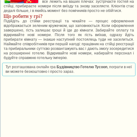
все лежить на ваших плечах: зустрічаєте гостей на
стійці, прибираєте номери після виїзду та знову заселяєте. Клієнтів стає
дедалі більше, і в якийсь момент без помічників просто не обійтися.
Що робити у грі?
Підійдіть до стійки реєстрації та чекайте — процес оформлення
відображається зеленим кружечком, що заповнюється. Коли оформлення
завершено, гість залишає гроші й іде до кімнати. Забирайте оплату та
відкривайте нові номери. Після того як гість виїхав, одразу йдіть
прибирати кімнату — інакше наступний постоялець туди не заселиться.
Наймайте співробітників при першій нагоді: працівник на стійці реєстрації
та прибиральники суттєво розвантажують вас і дають змогу зосередитися
на розширенні готелю. Відкривайте нові номери, набирайте персонал і
будуйте справжню готельну імперію.
Тут розташована онлайн гра
Будівництво Готелю Tycoon
, пограти в неї
ви можете безкоштовно і просто зараз.