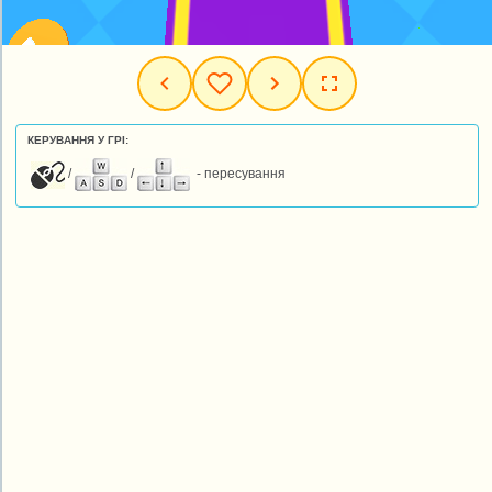
КЕРУВАННЯ У ГРІ:
/
/
- пересування