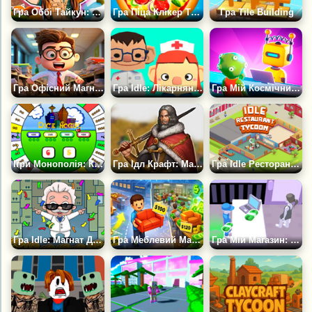
Гра Оббі Тайкун: Зоопарк
Гра Піца Клікер Тайкун
Гра Tile Building
Гра Офісний Магнат: Розширюй і Керуй
Гра Idle: Лікарняний Магнат
Гра Мій Космічний Готель: Магнат
Ігри Монополія: Кістяний Магнат
Гра Ідл Крафт: Магнат Імперії
Гра Idle Ресторанний Магнат 2
Гра Idle: Магнат Доставки
Гра Меблевий Магнат: Симулятор Фабрики
Гра Мій Магазин: Магнат