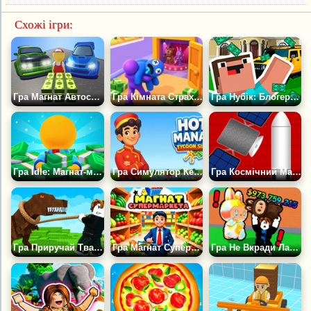
Схожі ігри:
Гра Магнат Автосервісу
Гра Кімната Страху: Готель Жахів Тайкун
Гра Нубік: Блогер Магнат
Гра Idle: Магнат-менеджер Казино
Гра Симулятор Керуючого Готелем 2
Гра Космічний Магнат
Гра Приручай Тварин Оббі Тайкун — 3D-симулятор
Гра Магнат Супермаркету 3
Гра Не Вкради Лабубу Оббі Сплячий Магнат Тайкун +1 3D