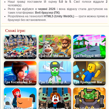
Наші гравці поставили їй оцінку
5.0 із 5
. Свої голоси віддали
2
чоловік(а).
Реліз гри відбувся в
червні 2026
і вона відразу стала доступною на
таких платформах:
Веб браузер (ПК)
.
Розроблена на технології
HTML5 (Unity WebGL)
— грати можна прямо в
браузері без встановлення.
Схожі ігри:
Гра Магнат Особняка
Гра Idle: Магнат Молочної Ферми
Гра Побудуй МЕГА Особняк Барбі Тайкон 3D
Гра Космічний Бізнес Магнат
Гра Симулятор Аеропорту: Магнат Літака
Гра Крижаний Магнат
Гра Мій Магазин одягу
Гра Роббі проти Зомбі: Тайкон Шутер
Гра Idle: Фабрика Лука