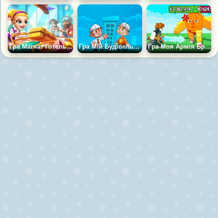
Гра Магнат Готельної Лихоманки
Гра Мій Будівельний Бізнес
Гра Моя Армія Брейнротів: Краді Брейнрот, Бос +1, Магнат