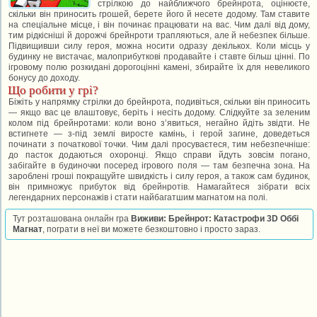
стрілкою до найближчого брейнрота, оцінюєте,
скільки він приносить грошей, берете його й несете додому. Там ставите
на спеціальне місце, і він починає працювати на вас. Чим далі від дому,
тим рідкісніші й дорожчі брейнроти трапляються, але й небезпек більше.
Підвищивши силу героя, можна носити одразу декількох. Коли місць у
будинку не вистачає, малоприбуткові продавайте і ставте більш цінні. По
ігровому полю розкидані дорогоцінні камені, збирайте їх для невеликого
бонусу до доходу.
Що робити у грі?
Біжіть у напрямку стрілки до брейнрота, подивіться, скільки він приносить
— якщо вас це влаштовує, беріть і несіть додому. Слідкуйте за зеленим
колом під брейнротами: коли воно з’явиться, негайно йдіть звідти. Не
встигнете — з-під землі виросте камінь, і герой загине, доведеться
починати з початкової точки. Чим далі просуваєтеся, тим небезпечніше:
до пасток додаються охоронці. Якщо справи йдуть зовсім погано,
забігайте в будиночки посеред ігрового поля — там безпечна зона. На
зароблені гроші покращуйте швидкість і силу героя, а також сам будинок,
він примножує прибуток від брейнротів. Намагайтеся зібрати всіх
легендарних персонажів і стати найбагатшим магнатом на полі.
Тут розташована онлайн гра
Виживи: Брейнрот: Катастрофи 3D Оббі
Магнат
, пограти в неї ви можете безкоштовно і просто зараз.