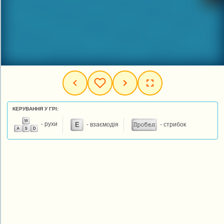
КЕРУВАННЯ У ГРІ:
- рухи
- взаємодія
- стрибок