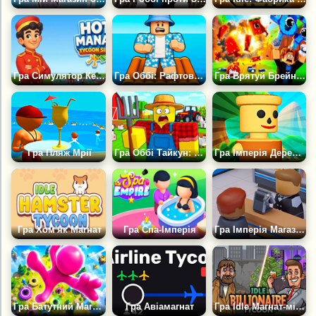
Гра Симулятор Керуючого Готелем 2
Гра Оббі: Рафтовий Магнат. Океан Грошей
Гра Врятуй Брейнрота Від Пожежі: Рятувальник Оббі +1 Магнат
Гра Пляж Мрії
Гра Оббі Тайкун: Симулятор Ферми
Гра Імперія Дерев'яних Чоловічків
Гра Хом'як Магнат
Гра Спа-Імперія
Гра Імперія Магазинів
Гра Батутний Магнат: +1 за Клік
Гра Авіамагнат
Гра Idle Магнат-мільярдер