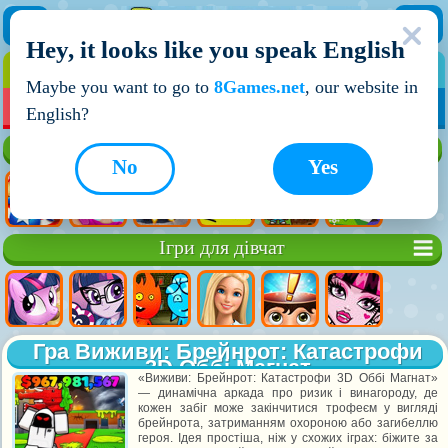
Hey, it looks like you speak English
ІГРИ
ІГРИ ДЛЯ ХЛОПЧИКІВ
Maybe you want to go to
8Games.net
, our website in
МОЇ ІГРИ
НОВІ ІГРИ
ІГРИ НА ДВОХ
English?
Кращі ігри
No
Yes
Ігри для дівчат
Гра Виживи: Брейнрот: Катастрофи
3D Оббі Магнат
«Виживи: Брейнрот: Катастрофи 3D Оббі Магнат»
— динамічна аркада про ризик і винагороду, де
кожен забіг може закінчитися трофеєм у вигляді
брейнрота, затриманням охороною або загибеллю
героя. Ідея простіша, ніж у схожих іграх: біжите за