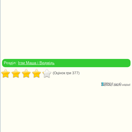
Розділ:
Ігри Маша і Ведмідь
(Оцінок гри 377)