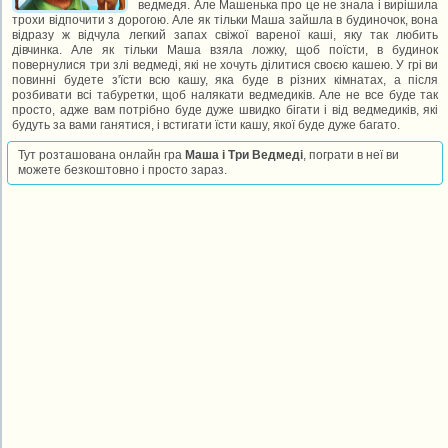
ведмедя. Але Машенька про це не знала і вирішила
трохи відпочити з дорогою. Але як тільки Маша зайшла в будиночок, вона
відразу ж відчула легкий запах свіжої вареної каші, яку так любить
дівчинка. Але як тільки Маша взяла ложку, щоб поїсти, в будинок
повернулися три злі ведмеді, які не хочуть ділитися своєю кашею. У грі ви
повинні будете з'їсти всю кашу, яка буде в різних кімнатах, а після
розбивати всі табуретки, щоб налякати ведмедиків. Але не все буде так
просто, адже вам потрібно буде дуже швидко бігати і від ведмедиків, які
будуть за вами ганятися, і встигати їсти кашу, якої буде дуже багато.
Тут розташована онлайн гра
Маша і Три Ведмеді
, пограти в неї ви
можете безкоштовно і просто зараз.