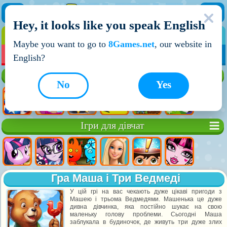
Hey, it looks like you speak English
ІГРИ
ІГРИ ДЛЯ ХЛОПЧИКІВ
Maybe you want to go to
8Games.net
, our website in
МОЇ ІГРИ
НОВІ ІГРИ
ІГРИ НА ДВОХ
English?
Кращі ігри
No
Yes
Ігри для дівчат
Гра Маша і Три Ведмеді
У цій грі на вас чекають дуже цікаві пригоди з
Машею і трьома Ведмедями. Машенька це дуже
дивна дівчинка, яка постійно шукає на свою
маленьку голову проблеми. Сьогодні Маша
заблукала в будиночок, де живуть три дуже злих