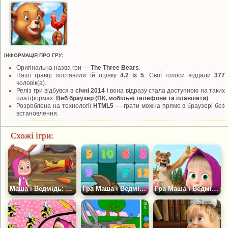
ІНФОРМАЦІЯ ПРО ГРУ:
Оригінальна назва гри —
The Three Bears
.
Наші гравці поставили їй оцінку
4.2 із 5
. Свої голоси віддали
377
чоловік(а).
Реліз гри відбувся в
січні 2014
і вона відразу стала доступною на таких
платформах:
Веб браузер (ПК, мобільні телефони та планшети)
.
Розроблена на технології
HTML5
— грати можна прямо в браузері без
встановлення.
Схожі ігри:
Маша і Ведмідь: Що Зайве?
Гра Маша і Ведмідь: П'ятнашки
Гра Маша і Ведмідь: Дитячі Ігри