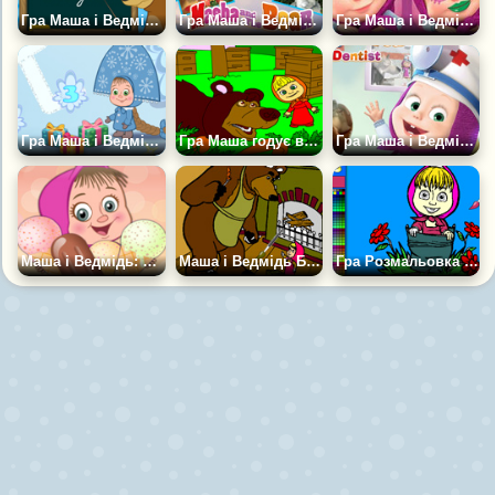
Гра Маша і Ведмідь: Пазл
Гра Маша і Ведмідь: Круті Пазли
Гра Маша і Ведмідь: Пошук Відмінностей
Гра Маша і Ведмідь - Подарунки
Гра Маша годує ведмедя
Гра Маша і Ведмідь: Лікувати Зуби
Маша і Ведмідь: Морозиво
Маша і Ведмідь Біля Каміна
Гра Розмальовка Маша Бавиться