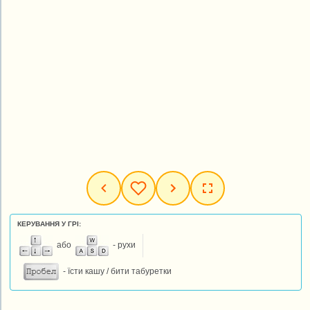
КЕРУВАННЯ У ГРІ:
або
- рухи
- їсти кашу / бити табуретки