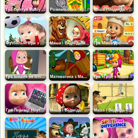
Гра Врятуй Машу: Малювалка
Розмальовка Героїв Маша і Ведмідь
Маша і Ведмідь - Скільки Фруктів?
Футбольні Ігри з Машею
Маша і Ведмідь на Пікніку
Гра Маша Дзвонить: Чат-Пранк, Відеодзвінок
Гра Їстівне не Їстівне
Математика з Машею і Ведмедем
Гра «Грай з Машею: Збирай Кубики»
Гра Перевір Ноутбук Маши
Маша і Ведмідь: Кради Мед!
Маша і Ведмідь - Годуємо Тварин