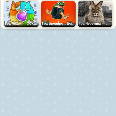
Гра Алхімія: Об'єднання Елементів 2
Гра Брейнрот: Боїнг Боїнг Злиття
Гра Черемша — Жили Тихо, не Поспішаючи