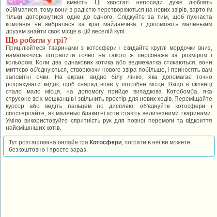
ємність. Ці хвостаті непосиди дуже люблять
обійматися, тому вони з радістю перетворюються на нових звірів, варто їм
тільки доторкнутися одне до одного. Слідкуйте за тим, щоб пухнаста
компанія не вибралася за краї майданчика, і допоможіть маленьким
друзям знайти своє місце в цій веселій купі.
Що робити у грі?
Прицілюйтеся тваринами з котосфери і скидайте круглі мордочки вниз,
намагаючись потрапити точно на такого ж персонажа за розміром і
кольором. Коли два однакових котика або ведмежатка стикаються, вони
миттєво об'єднуються, створюючи нового звіра побільше, і приносять вам
заповітні очки. На екрані видно білу лінію, яка допомагає точно
розрахувати кидок, щоб снаряд впав у потрібне місце. Якщо в склянці
стало мало місця, на допомогу прийде випадкова Котобомба, яка
струсоне всіх мешканців і звільнить простір для нових ходів. Переміщайте
курсор або ведіть пальцем по дисплею, об'єднуйте котосфери і
спостерігайте, як маленькі блакитні коти стають величезними тваринами.
Уміло використовуйте спритність рук для повної перемоги та відкриття
найсмішніших котів.
Тут розташована онлайн гра
Котосфери
, пограти в неї ви можете
безкоштовно і просто зараз.