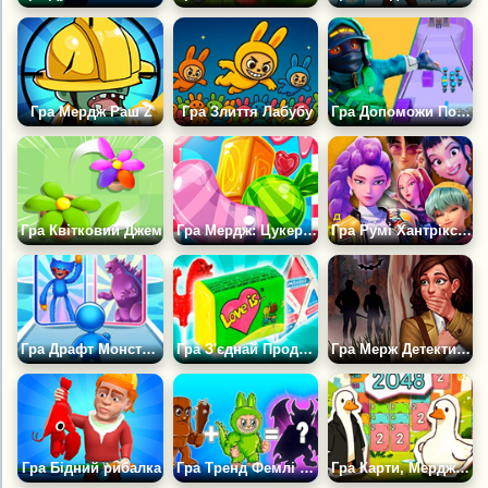
Гра Мердж Раш Z
Гра Злиття Лабубу
Гра Допоможи Поліції
Гра Квітковий Джем
Гра Мердж: Цукеркова Сага
Гра Румі Хантрікс: Кейпоп Мисливці
Гра Драфт Монстрів: Загін Бігунів
Гра З'єднай Продукти: Їжа СРСР
Гра Мерж Детектив: Заборонена таємниця
Гра Бідний рибалка
Гра Тренд Фемлі Мердж Арена: Збери Загін Мемів
Гра Карти, Мердж і Два Гуси: 2048