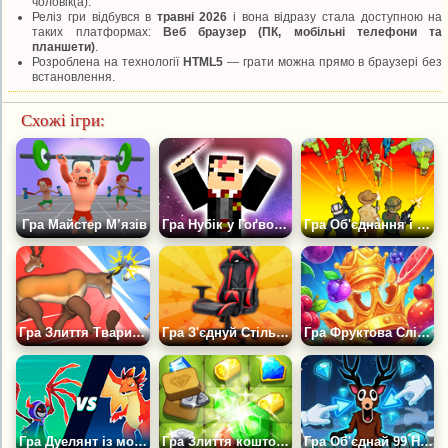
чоловік(а).
Реліз гри відбувся в
травні 2026
і вона відразу стала доступною на
таких платформах:
Веб браузер (ПК, мобільні телефони та
планшети)
.
Розроблена на технології
HTML5
— грати можна прямо в браузері без
встановлення.
Схожі ігри:
Гра Майстер М’язів
Гра Нубік у Гоґвортсі: Злиття Магії
Гра Об'єднання і Виживання: Війна Зомбі
Гра Злиття Тварин: Бій Мутантів
Гра З'єднуй Стільці: Еволюція
Гра Фруктова Сліяноманія 2048
Гра Дуелянт із монстрами
Гра Злиття коштовностей
Гра Об'єднай 99 Ночей в Лісі: Клікер