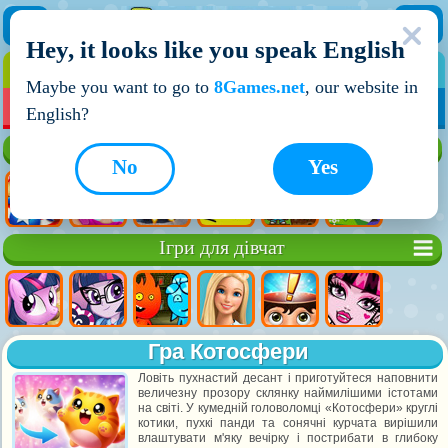
Hey, it looks like you speak English
ІГРИ
ІГРИ ДЛЯ ХЛОПЧИКІВ
Maybe you want to go to
8Games.net
, our website in
МОЇ ІГРИ
НОВІ ІГРИ
ІГРИ НА ДВОХ
English?
Кращі ігри
No
Yes
Ігри для дівчат
Гра Котосфери
Ловіть пухнастий десант і приготуйтеся наповнити
величезну прозору склянку наймилішими істотами
на світі. У кумедній головоломці «Котосфери» круглі
котики, пухкі панди та сонячні курчата вирішили
влаштувати м'яку вечірку і пострибати в глибоку