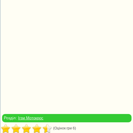
Розділ:
Ігри Мотокрос
(Оцінок гри 6)