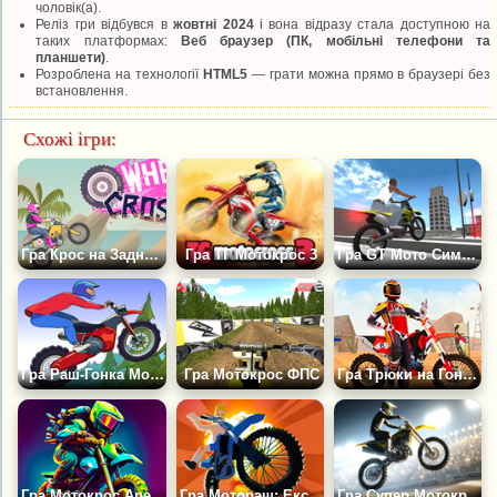
чоловік(а).
Реліз гри відбувся в
жовтні 2024
і вона відразу стала доступною на
таких платформах:
Веб браузер (ПК, мобільні телефони та
планшети)
.
Розроблена на технології
HTML5
— грати можна прямо в браузері без
встановлення.
Схожі ігри:
Гра Крос на Задньому Колесі
Гра ТГ Мотокрос 3
Гра GT Мото Симулятор
Гра Раш-Гонка Мотокрос
Гра Мотокрос ФПС
Гра Трюки на Гоночному Мотоциклі 3Д
Гра Мотокрос Арена
Гра Мотораш: Екстремальний Мотокрос
Гра Супер Мотокрос: Останній Сезон 2