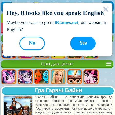
Hey, it looks like you speak English
ІГРИ
ІГРИ ДЛЯ ХЛОПЧИКІВ
Maybe you want to go to
8Games.net
, our website in
МОЇ ІГРИ
НОВІ ІГРИ
ІГРИ НА ДВОХ
English?
Кращі ігри
No
Yes
Ігри для дівчат
Гра Гарячі Байки
"Гарячі Байки" - це динамічна гоночна гра, де
головною героїнею виступає відважна дівчина-
гонщиця, яка вирішила підкорити світ мотокросу.
Гра ламає стереотипи, показуючи, що екстремальні
види спорту доступні не тільки чоловікам. У вашому