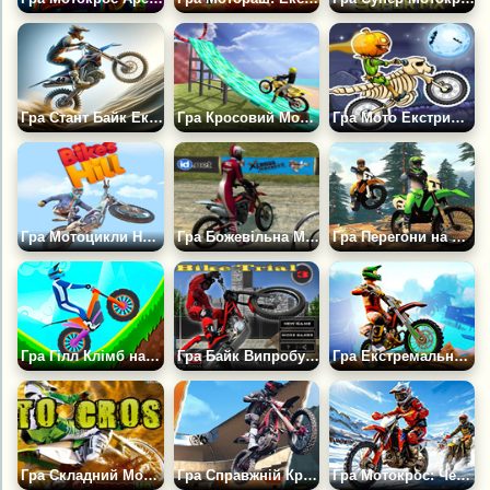
Гра Стант Байк Екстрим
Гра Кросовий Мотоцикл: Екстремальні Трюки
Гра Мото Екстрим 6: Моторошна Земля
Гра Мотоцикли На Пагорбах
Гра Божевільна Мотогонка 3Д
Гра Перегони на Мотоциклах по Бездоріжжю 3Д
Гра Гілл Клімб на Мотоциклі
Гра Байк Випробування 3
Гра Екстремальний паркур на Мотоциклі
Гра Складний Мотокрос
Гра Справжній Креш Байк
Гра Мотокрос: Чемпіонат і Фрістайл