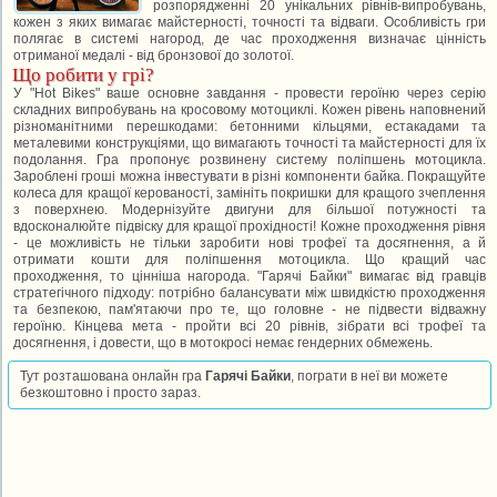
розпорядженні 20 унікальних рівнів-випробувань,
кожен з яких вимагає майстерності, точності та відваги. Особливість гри
полягає в системі нагород, де час проходження визначає цінність
отриманої медалі - від бронзової до золотої.
Що робити у грі?
У "Hot Bikes" ваше основне завдання - провести героїню через серію
складних випробувань на кросовому мотоциклі. Кожен рівень наповнений
різноманітними перешкодами: бетонними кільцями, естакадами та
металевими конструкціями, що вимагають точності та майстерності для їх
подолання. Гра пропонує розвинену систему поліпшень мотоцикла.
Зароблені гроші можна інвестувати в різні компоненти байка. Покращуйте
колеса для кращої керованості, замініть покришки для кращого зчеплення
з поверхнею. Модернізуйте двигуни для більшої потужності та
вдосконалюйте підвіску для кращої прохідності! Кожне проходження рівня
- це можливість не тільки заробити нові трофеї та досягнення, а й
отримати кошти для поліпшення мотоцикла. Що кращий час
проходження, то цінніша нагорода. "Гарячі Байки" вимагає від гравців
стратегічного підходу: потрібно балансувати між швидкістю проходження
та безпекою, пам'ятаючи про те, що головне - не підвести відважну
героїню. Кінцева мета - пройти всі 20 рівнів, зібрати всі трофеї та
досягнення, і довести, що в мотокросі немає гендерних обмежень.
Тут розташована онлайн гра
Гарячі Байки
, пограти в неї ви можете
безкоштовно і просто зараз.