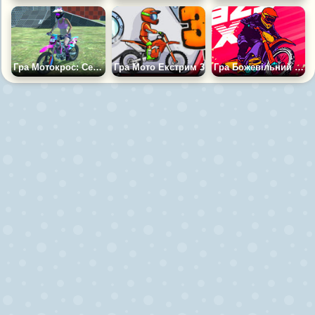
Гра Мотокрос: Сезон Відкрито
Гра Мото Екстрим 3
Гра Божевільний МХ