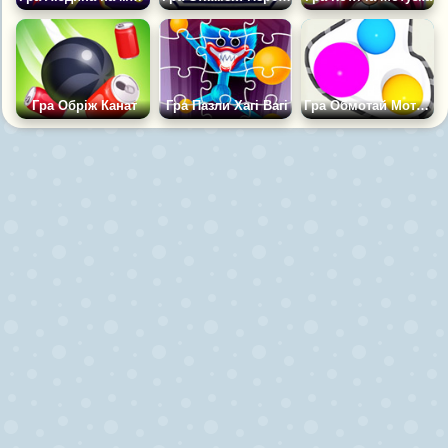
Гра Обріж Канат
Гра Пазли Хагі Вагі
Гра Обмотай Мотузкою