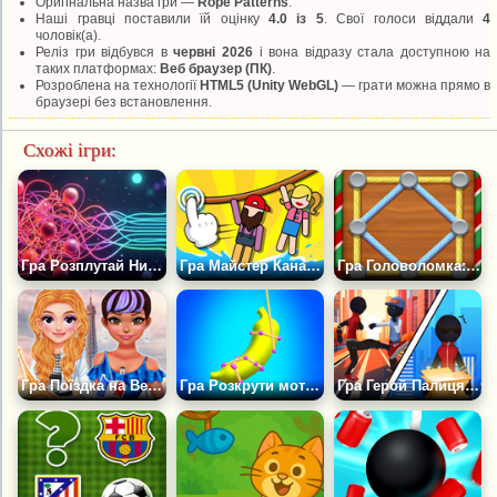
Оригінальна назва гри —
Rope Patterns
.
Наші гравці поставили їй оцінку
4.0 із 5
. Свої голоси віддали
4
чоловік(а).
Реліз гри відбувся в
червні 2026
і вона відразу стала доступною на
таких платформах:
Веб браузер (ПК)
.
Розроблена на технології
HTML5 (Unity WebGL)
— грати можна прямо в
браузері без встановлення.
Схожі ігри:
Гра Розплутай Нитки
Гра Майстер Канатної Дороги
Гра Головоломка: Мистецтво Ниток
Гра Поїздка на Весняні Канікули в Європу
Гра Розкрути мотузку
Гра Герой Палиця Мотузка