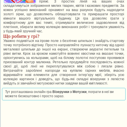
пряжі. З простих ліній на ваших очах
складатимуться зображення милих тварин, квітів і казкових предметів. За
кожен успішно виконаний орнамент на ваш рахунок будуть надходити
золоті зірки, що дозволяють облаштовувати та прикрашати просторі
кімнати вашого віртуального будинку. Ця гра дозволяє грати у
комфортному для вас темпі, отримувати величезне задоволення від
плетіння, збирати велику колекцію виконаних робіт і тренувати уважність
у будь-який зручний час.
Що робити у грі?
Уважно подивіться на ігрове поле з безліччю шпильок і знайдіть стартову
точку потрібного відтінку. Просто направляйте пухнасту ниточку від однієї
металевої шпильки до іншої на екрані, створюючи акуратні петельки та
рівні витки. Крок за кроком намотуйте вовняні хвостики на вказані точки,
орієнтуючись за кольорами, щоб на білому полотні поступово проявився
прихований контур малюнка. Ретельно продумуйте послідовність кожної
своєї дії, щоб лінії не переплутувалися між собою і лягали рівно.
Витрачайте зароблені нагороди на купівлю гарних меблів, вчасно
відкривайте нові елементи для створення інтер’єру мрії, зберіть усю
колекцію картинок і доведіть, що будь-які складні візерунки з легкістю
вийдуть зі звичайної мотузкової нитки завдяки вашій кмітливості.
Тут розташована онлайн гра
Візерунки з Мотузки
, пограти в неї ви
можете безкоштовно і просто зараз.