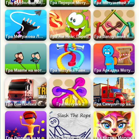
Гра Футбольні Клуби
Гра Переріж Мотузку Нагодуй Кошеня
Гра Мотузковий Удар 2
Гра Мотузкова Людина 3Д
Гра Ам Ням: Переріж мотузку 2
Гра Заплутаний Канат: Розв'яжи Вузол
Гра Мавпи на мотузці
Гра Мотузка Навколо
Гра Аркадна Мотузка
Гра Вантажівка Симулятор: Європа
Гра Мотузки 2
Гра Симулятор вантажівки: Європа 2
Гра Людина на мотузці
Гра Стікмен: Переріж мотузку
Гра Котяча Мотузка