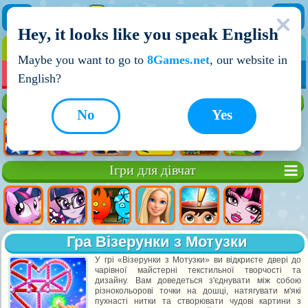
Hey, it looks like you speak English
ІГРИ
ІГРИ ДЛЯ ХЛОПЧИКІВ
Maybe you want to go to
8Games.net
, our website in
МОЇ ІГРИ
НОВІ ІГРИ
ІГРИ НА ДВОХ
English?
Кращі ігри
No
Yes
Ігри для дівчат
Гра Візерунки з Мотузки
У грі «Візерунки з Мотузки» ви відкриєте двері до
чарівної майстерні текстильної творчості та
дизайну. Вам доведеться з'єднувати між собою
різнокольорові точки на дошці, натягувати м'які
пухнасті нитки та створювати чудові картини з