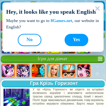
Hey, it looks like you speak English
ІГРИ
ІГРИ ДЛЯ ХЛОПЧИКІВ
Maybe you want to go to
8Games.net
, our website in
МОЇ ІГРИ
НОВІ ІГРИ
ІГРИ НА ДВОХ
English?
Кращі ігри
No
Yes
Ігри для дівчат
Гра Крізь Горизонт
У грі «Крізь Горизонт» ви сядете за штурвал
космічного корабля і мчатимете небезпечною
трасою серед циклопічних споруд, бомб і монет.
Політ буде максимально динамічним, тому корабель
потрібно керувати обережно. Варто лише трохи