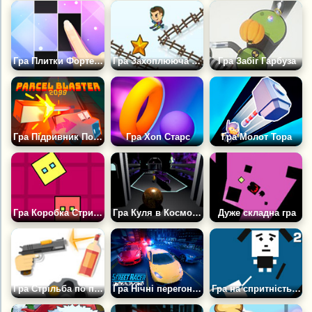
Гра Плитки Фортепіано
Гра Захоплююча лижня
Гра Забіг Гарбуза
Гра Підривник Посилок 2099
Гра Хоп Старс
Гра Молот Тора
Гра Коробка Стрибає Вгору
Гра Куля в Космосі 3Д
Дуже складна гра
Гра Стрільба по пляшках
Гра Нічні перегони: Андеграунд
Гра на спритність: Дріт