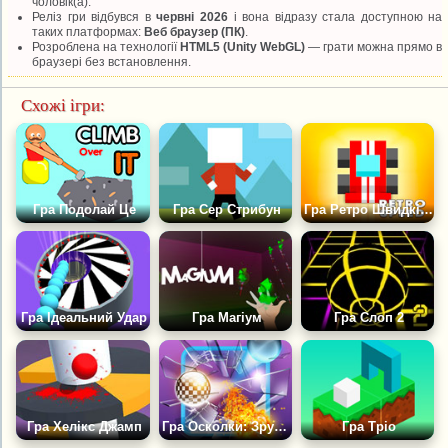
чоловік(а).
Реліз гри відбувся в
червні 2026
і вона відразу стала доступною на
таких платформах:
Веб браузер (ПК)
.
Розроблена на технології
HTML5 (Unity WebGL)
— грати можна прямо в
браузері без встановлення.
Схожі ігри:
Гра Подолай Це
Гра Сер Стрибун
Гра Ретро Швидкість
Гра Ідеальний Удар
Гра Магіум
Гра Слоп 2
Гра Хелікс Джамп
Гра Осколки: Зруйнуй Цеглинки
Гра Тріо