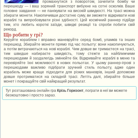
промахнутися з поворотом, зачепити бомбу чи
перешкоду — і ваш зоряний транспорт вибухне на сотні осколків. Ваше
головне завдання — не панікувати на високій швидкості. На трасі можна
збирати монети. Накопичивши достатню суму, ви зможете відкривати нові
кораблі та випробовувати різні здібності. Цей космічний раннер підійде
тим, хто любить короткі заїзди, швидкі реакції та спроби побити свій
рекорд.
Що робити у грі?
Керуйте кораблем і вправно маневруйте серед бомб, уламків та інших
перешкод. Збирайте монети прямо під час польоту: вони накопичуються,
а потім витрачаються на нові кораблі. Чим довше ви тримаєтеся на трасі,
тим швидше набираєте швидкість, тому стежте за найближчими
перешкодами й заздалегідь змінюйте бік. Відкривайте кораблі в меню та
перевіряйте їхні можливості в нових польотах. У цьому раннер-ігрові з
перешкодами важливо підібрати зручний стиль польоту, адже один
корабель може краще підходити для різких маневрів, інший допоможе
довше протриматися на складній трасі. Летіть далі, збирайте більше
монет і покращуйте свій найкращий результат.
Тут розташована онлайн гра
Крізь Горизонт
, пограти в неї ви можете
безкоштовно і просто зараз.