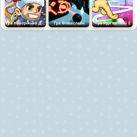
Гра Новорічний Джетпак
Гра Флюкслайн
Гра Йди по лінії 2