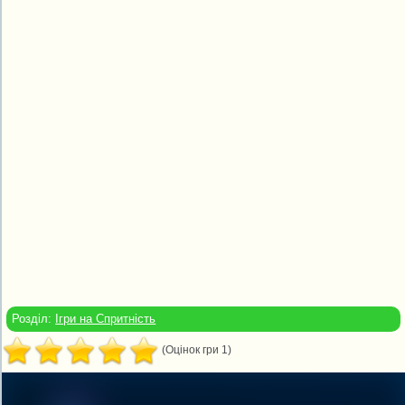
Розділ:
Ігри на Спритність
(Оцінок гри 1)