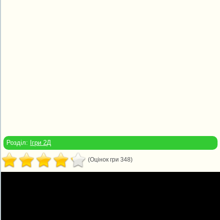
Розділ:
Ігри 2Д
(Оцінок гри 348)