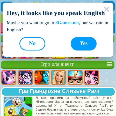
Hey, it looks like you speak English
ІГРИ
ІГРИ ДЛЯ ХЛОПЧИКІВ
Maybe you want to go to
8Games.net
, our website in
МОЇ ІГРИ
НОВІ ІГРИ
ІГРИ НА ДВОХ
English?
Кращі ігри
No
Yes
Ігри для дівчат
Гра Грандіозне Слизьке Ралі
Ласкаво просимо на найкрутіший заїзд у світі
Нікелодеон! Зараз ви відчуєте, що таке справжній
адреналін! У грі "Грандіозне Слизьке Ралі", ви
будете брати участь у перегонах на слизу. Це буде
найнеймовірніша і найзахопливіша пригода з усіх!