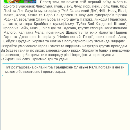
Перед тим, як почати свій перший заїзд виберіть
одного з учасників: Лінкольна, Луан, Лану, Луну, Лорі, Лені, Лолу, Лінн, Лізу,
Люсі та Лілі Лауд із мультсеріалу "Мій Галасливий Дім", Фібі, Нору, Біллі,
Макса, Хлою, Хенка та Барб Сандермен із шоу для супергероїв "Грізна
Родина", веселунів Спанч Боба та його друга Патріка, лиходія Планктона,
а також, містера Краббса з мультфільму "Губка Боб Квадратні Штани",
ігроробів Бейб, Кензі, Тріпл Джі та Гадсона, крутих хлопців Небезпечного
Малого, Капітана Чела, помічницю Шарлотту та їхніх фанатів Пайпер
Гарт та Джаспера із серіалу "Небезпечний Генрі", юних героїв Арка,
Сейдж, Пруденс, Уорвіка та Лютіка з популярного шоу "Команда Лицарів".
Обирайте улюбленого героя і зможете вирушати назустріч крутим пригодам.
Ви будете ганяти по лихих американських гірках. Збирайте банки з невідомою
речовиною, щоб отримати в нагороду різні інгредієнти і приготувати
найкрутіший слиз. Приємної гри та удачі!
Тут розташована онлайн гра
Грандіозне Слизьке Ралі
, пограти в неї ви
можете безкоштовно і просто зараз.