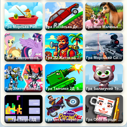
Гра Морська Риболовля 2D
Гра Російська Дев'ятка: Лада Симулятор 2Д
Гра Моя Маленька Ферма
Поні: Повернення Елементів Магії
Гра 2D Життя на Острові
Гра Морський Снайпер
Гра Злиття Бойових Роботів
Гра Танчики 2Д: Битва Танків
Гра Балакучий Том: Біг за Золотом
Гра Тетріс 2Д
Гра Веселі перегони на Байку
Гра Оббі Вкради Брейнрот Плейграунд