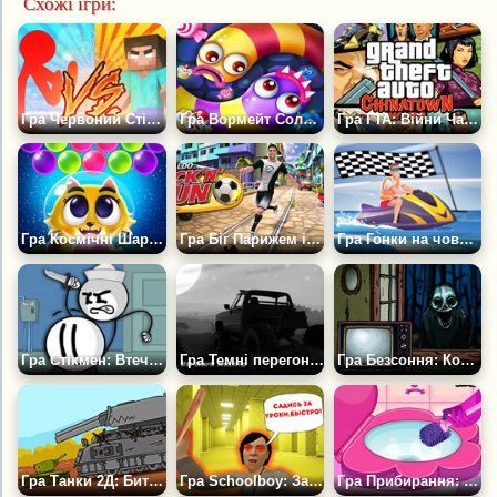
Схожі ігри:
Гра Червоний Стікмен Проти Школи Монстрів
Гра Вормейт Солодощі
Гра ГТА: Війни Чайнатауна
Гра Космічні Шарики
Гра Біг Парижем із Кріштіану Роналду
Гра Гонки на човнах, катерах і гідроциклах
Гра Стікмен: Втеча з Комплексу
Гра Темні перегони 2Д
Гра Безсоння: Кошмар Наяву
Гра Танки 2Д: Битва з Ратте
Гра Schoolboy: Закулісся
Гра Прибирання: Туалет Принцеси