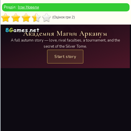
Розділ:
Ігри Новели
(Оцінок гри 2)