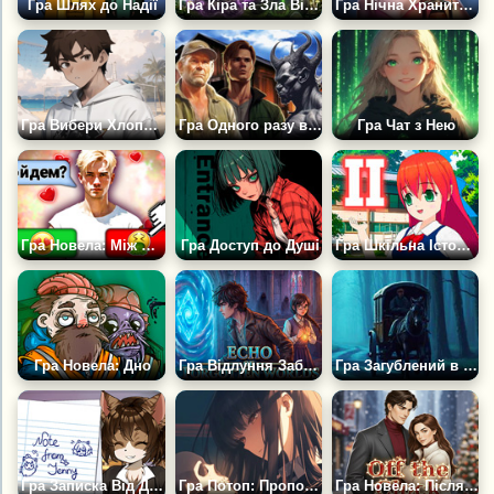
Гра Шлях до Надії
Гра Кіра та Зла Відьма
Гра Нічна Хранителька
Гра Вибери Хлопця - Аніме Новелла
Гра Одного разу в Штаті Монтана
Гра Чат з Нею
Гра Новела: Між Двома Світами
Гра Доступ до Душі
Гра Шкільна Історія Кохання # 2
Гра Новела: Дно
Гра Відлуння Забутих Світів
Гра Загублений в Тумані
Гра Записка Від Дженні
Гра Потоп: Проповідь Для Мертвих
Гра Новела: Після Роботи