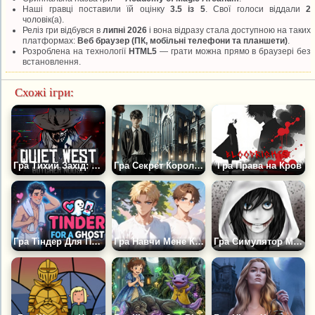
Наші гравці поставили їй оцінку
3.5 із 5
. Свої голоси віддали
2
чоловік(а).
Реліз гри відбувся в
липні 2026
і вона відразу стала доступною на таких
платформах:
Веб браузер (ПК, мобільні телефони та планшети)
.
Розроблена на технології
HTML5
— грати можна прямо в браузері без
встановлення.
Схожі ігри:
Гра Тихий Захід: Смертельна Петля
Гра Секрет Королівської Школи Магії
Гра Права на Кров
Гра Тіндер Для Привида
Гра Навчи Мене Кохати
Гра Симулятор Моторошних Побачень Від Кріпіпасти