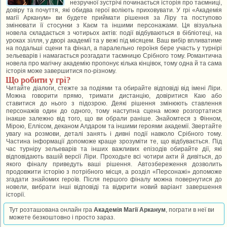
незручної зустрічі починається історія про таємниці,
довіру та почуття, які обидва герої воліють приховувати. У грі «Академія
магії Арканум» ви будете приймати рішення за Ліру та поступово
змінювати її стосунки з Каєм та іншими персонажами. Ця візуальна
новела складається з чотирьох актів: події відбуваються в бібліотеці, на
уроках зілля, у дворі академії та у вежі під місяцем. Ваш вибір впливатиме
на подальші сцени та фінал, а паралельно героїня бере участь у турнірі
зельеварів і намагається розгадати таємницю Срібного тому. Романтична
новела про магічну академію пропонує кілька кінцівок, тому одна й та сама
історія може завершитися по-різному.
Що робити у грі?
Читайте діалоги, стежте за подіями та обирайте відповіді від імені Ліри.
Можна говорити прямо, тримати дистанцію, довіритися Каю або
ставитися до нього з підозрою. Деякі рішення змінюють ставлення
персонажів один до одного, тому наступна сцена може розгортатися
інакше залежно від того, що ви обрали раніше. Знайомтеся з Фінном,
Мірою, Еллісом, деканом Алдаром та іншими героями академії. Звертайте
увагу на розмови, деталі занять і дивні події навколо Срібного тому.
Частина інформації допоможе краще зрозуміти те, що відбувається. Під
час турніру зельеварів та інших важливих епізодів обирайте дії, які
відповідають вашій версії Ліри. Проходьте всі чотири акти й дивіться, до
якого фіналу приведуть ваші рішення. Автозбереження дозволить
продовжити історію з потрібного місця, а розділ «Персонажі» допоможе
згадати знайомих героїв. Після першого фіналу можна повернутися до
новели, вибрати інші відповіді та відкрити новий варіант завершення
історії.
Тут розташована онлайн гра
Академія Магії Арканум
, пограти в неї ви
можете безкоштовно і просто зараз.