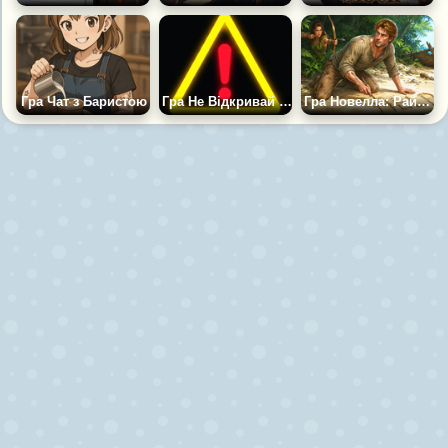
Гра Чат з Баристою
Гра Не Відкривай Це
Гра Новелла: Райське Місце