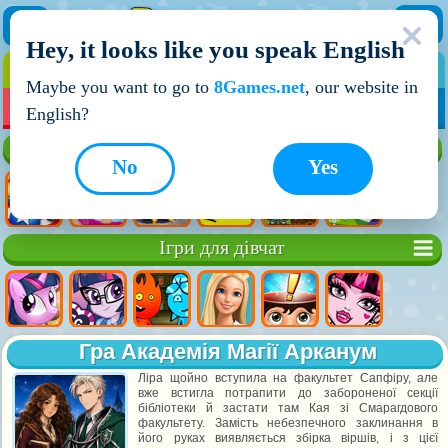
Hey, it looks like you speak English
ІГРИ
ІГРИ ДЛЯ ХЛОПЧИКІВ
Maybe you want to go to
8Games.net
, our website in
МОЇ ІГРИ
НОВІ ІГРИ
ІГРИ НА ДВОХ
English?
Кращі ігри
No
Yes
Ігри для дівчат
Гра Академія Магії Арканум
Ліра щойно вступила на факультет Сапфіру, але
вже встигла потрапити до забороненої секції
бібліотеки й застати там Кая зі Смарагдового
факультету. Замість небезпечного заклинання в
його руках виявляється збірка віршів, і з цієї