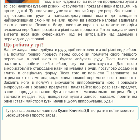
тому в цій чудовій грі ви повинні продемонструвати
всі свої навички кування різних інструментів і показати іншим гравцям, на
що ви здатні. Тут вас чекає дуже захоплюючий процес розробки клинків -
від отримання руди з найважкодоступнішої шахти до володіння
найкрасивішими сяючими мечами, якими ви зможете наповал здивувати
свого опонента. Покажіть йому, наскільки вправно ви можете володіти
власними виробами і розрізати різні важкі предмети. Готові викувати меч і
витерти носа всім суперникам? Тоді не витрачайте час даремно і
переходьте до справи!
Що робити у грі?
Вашим завданням є добувати руду, щоб виготовляти з неї різні види зброї.
На початку ігрового процесу перед собою ви побачите свого першого
персонажа, в ролі якого ви будете добувати руду. Після цього вам
належить зробити вибір зброї, яку ви хочетекувати. Для цього
використовуйте стародавні навички кування з руди, поступово додаючи її
злитки в спеціальну форму. Після того як повністю її заповните, ви
отримаєте те саме знаряддя, яким повинні перемогти свого опонента.
Закаліть його в полум'ї і вирушайте випробовувати його! Проводьте
випробування з різання предметів і пам'ятайте: щоб розрізати предмет,
ваше знаряддя повинно бути великим і максимально гострим. Якщо
зазнаєте невдачі, тоді доведеться кувати заново. Бажаємо пройти всі
рівні і стати майстром кузні мечів в цьому випробуванні. Удачі!
Тут розташована онлайн гра
Кузня Клинків 3Д
, пограти в неї ви можете
безкоштовно і просто зараз.