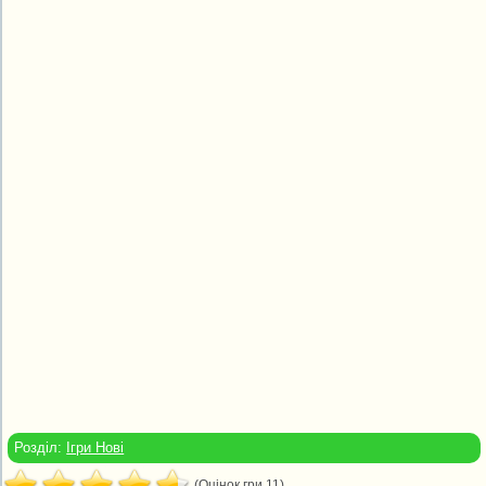
Розділ:
Ігри Нові
(Оцінок гри 11)