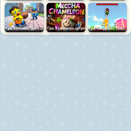
Гра Хованки Іди і Знайди
Гра Хамелеон-хутро
Гра Сандбокс Плейграунд: Пісочниця в 3Д