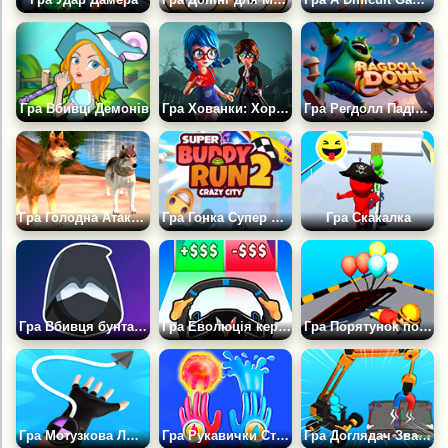
Гра Вбивці Демонів
Гра Хованки: Хоррор Втеча
Гра Регдолл Падіння
Гра Голодна Атака Диких Вовків
Гра Гонка Супер Баді 2: Божевільне місто
Гра Скакалка
Гра Вбивця бунтарів
Гра Еволюція керма
Гра Порятунок повітряних кульок
Гра Мотузкова Людина 3Д
Гра Рукавички Стихій: Магія і Сила
Гра Доглядач Звалища