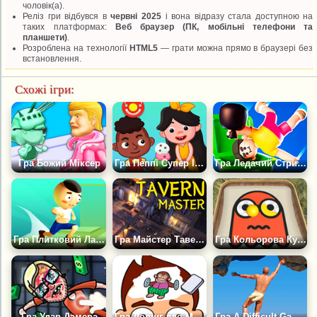
чоловік(а).
Реліз гри відбувся в
червні 2025
і вона відразу стала доступною на
таких платформах:
Веб браузер (ПК, мобільні телефони та
планшети)
.
Розроблена на технології
HTML5
— грати можна прямо в браузері без
встановлення.
Схожі ігри:
Гра Божий Міксер
Гра Пеппі Супер Історія: Розваги
Гра Ледачий Стрибок
Гра Плитковий Лабіринт
Гра Майстер Таверни
Гра Кольорова Куля
Гра Удар Дамера
Гра Допінг для Мозку: Стерти Одну Деталь
Гра A Difficult Game About Climbing