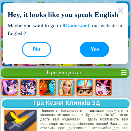
Hey, it looks like you speak English
ІГРИ
ІГРИ ДЛЯ ХЛОПЧИКІВ
Maybe you want to go to
8Games.net
, our website in
МОЇ ІГРИ
НОВІ ІГРИ
ІГРИ НА ДВОХ
English?
Кращі ігри
No
Yes
Ігри для дівчат
Гра Кузня Клинків 3Д
Припиніть байдикувати і швидше пориньте в
захоплююче заняття в грі "Кузня Клинків 3Д", яка не
дасть вам нудьгувати і дасть можливість вам
перетворитися на досвідченого коваля! Настав час
створити щось дивовижне і незвичайне для вас,