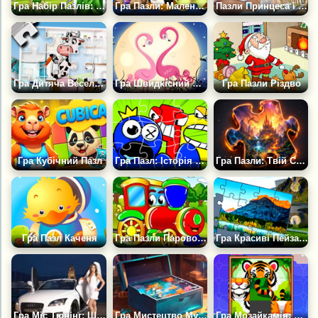
Гра Набір Пазлів: Джунглі
Гра Пазли: Маленький Зоомагазин
Пазли Принцеса і Жаба
Гра Дитяча Весела Ферма: Пазл
Гра Швидкісний Пазл Зоопарк
Гра Пазли Різдво
Гра Кубічний Пазл
Гра Пазл: Історія Алфавіту
Гра Пазли: Твій Світ
Гра Пазл Каченя
Гра Пазли Паровозик
Гра Красиві Пейзажі: Пазл
Гра Міс Тюнінг: Шоу Дівчат — Пазли
Гра Мистецтво Мультяшних Пазлів
Гра Мозайкамія: Подорож у Світ Чарівних Пазлів