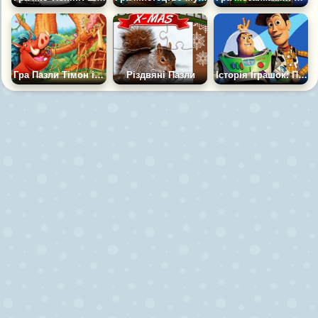
Гра Пазли Тімон і Пумба
Різдвяні Пазли
Історія Іграшок: Паззл Вуді та Базза