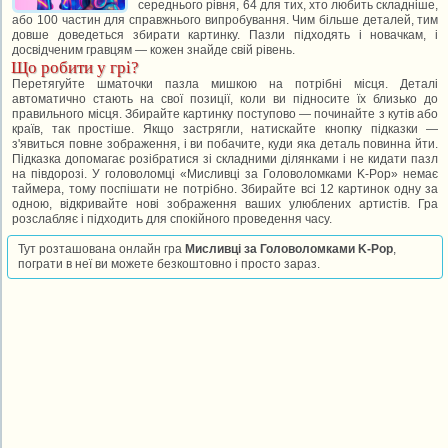
середнього рівня, 64 для тих, хто любить складніше,
або 100 частин для справжнього випробування. Чим більше деталей, тим
довше доведеться збирати картинку. Пазли підходять і новачкам, і
досвідченим гравцям — кожен знайде свій рівень.
Що робити у грі?
Перетягуйте шматочки пазла мишкою на потрібні місця. Деталі
автоматично стають на свої позиції, коли ви підносите їх близько до
правильного місця. Збирайте картинку поступово — починайте з кутів або
країв, так простіше. Якщо застрягли, натискайте кнопку підказки —
з'явиться повне зображення, і ви побачите, куди яка деталь повинна йти.
Підказка допомагає розібратися зі складними ділянками і не кидати пазл
на півдорозі. У головоломці «Мисливці за Головоломками K-Pop» немає
таймера, тому поспішати не потрібно. Збирайте всі 12 картинок одну за
одною, відкривайте нові зображення ваших улюблених артистів. Гра
розслабляє і підходить для спокійного проведення часу.
Тут розташована онлайн гра
Мисливці за Головоломками K-Pop
,
пограти в неї ви можете безкоштовно і просто зараз.