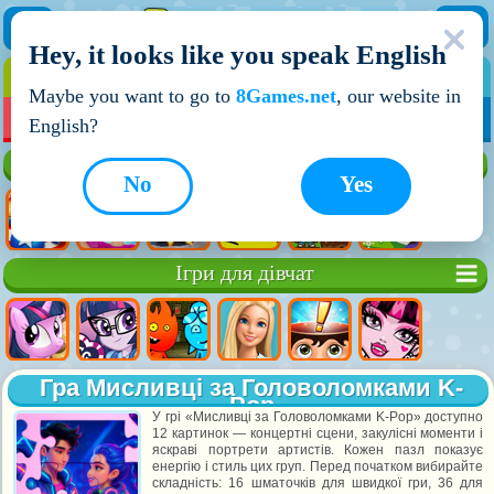
Hey, it looks like you speak English
ІГРИ
ІГРИ ДЛЯ ХЛОПЧИКІВ
Maybe you want to go to
8Games.net
, our website in
МОЇ ІГРИ
НОВІ ІГРИ
ІГРИ НА ДВОХ
English?
Кращі ігри
No
Yes
Ігри для дівчат
Гра Мисливці за Головоломками K-
Pop
У грі «Мисливці за Головоломками K-Pop» доступно
12 картинок — концертні сцени, закулісні моменти і
яскраві портрети артистів. Кожен пазл показує
енергію і стиль цих груп. Перед початком вибирайте
складність: 16 шматочків для швидкої гри, 36 для