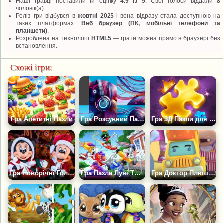
Наші гравці поставили їй оцінку
4.9 із 5
. Свої голоси віддали
8
чоловік(а).
Реліз гри відбувся в
жовтні 2025
і вона відразу стала доступною на
таких платформах:
Веб браузер (ПК, мобільні телефони та
планшети)
.
Розроблена на технології
HTML5
— грати можна прямо в браузері без
встановлення.
Схожі ігри:
Гра Апетитні Пазли
Гра Розсувний Пазл: Картинки
Гра 3Д Пазли для Дітей
Гра Новорічні Головоломки 2025
Гра Пазли Луні Тюнз
Гра Доктор Плюшева - Пазли