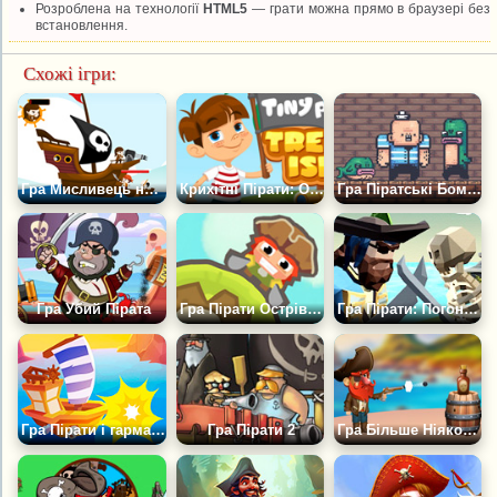
Розроблена на технології
HTML5
— грати можна прямо в браузері без
встановлення.
Схожі ігри:
Гра Мисливець на Піратів
Крихітні Пірати: Острів Скарбів
Гра Піратські Бомби 2
Гра Убий Пірата
Гра Пірати Острівців
Гра Пірати: Погоня за скарбами
Гра Пірати і гармати
Гра Пірати 2
Гра Більше Ніякого Рома