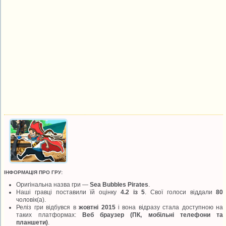
ІНФОРМАЦІЯ ПРО ГРУ:
Оригінальна назва гри —
Sea Bubbles Pirates
.
Наші гравці поставили їй оцінку
4.2 із 5
. Свої голоси віддали
80
чоловік(а).
Реліз гри відбувся в
жовтні 2015
і вона відразу стала доступною на
таких платформах:
Веб браузер (ПК, мобільні телефони та
планшети)
.