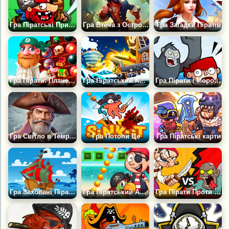
Гра Піратські Пригоди
Гра Втеча з Острова Скарбів
Гра Загадки Піратів
Гра Пірати: Планета скарбів
Гра Піратський Криголам
Гра Пірати і Морозиво
Гра Світло в Темряві
Гра Потопи Це
Гра Піратські карти
Гра Заховані Піратські Кораблі
Гра Піратський Арканоїд
Гра Пірати Проти Зомбі