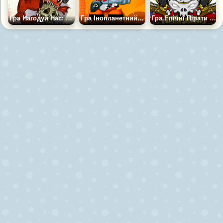
Гра Нагодуй Нас: Пірати
Гра Інопланетний Пірат Пляшок 2
Гра Епічні Пірати Часу