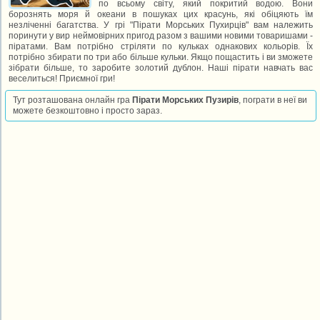
по всьому світу, який покритий водою. Вони
борознять моря й океани в пошуках цих красунь, які обіцяють їм
незліченні багатства. У грі "Пірати Морських Пухирців" вам належить
поринути у вир неймовірних пригод разом з вашими новими товаришами -
піратами. Вам потрібно стріляти по кульках однакових кольорів. Їх
потрібно збирати по три або більше кульки. Якщо пощастить і ви зможете
зібрати більше, то заробите золотий дублон. Наші пірати навчать вас
веселиться! Приємної гри!
Тут розташована онлайн гра
Пірати Морських Пузирів
, пограти в неї ви
можете безкоштовно і просто зараз.