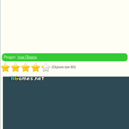
Розділ:
Ігри Пірати
(Оцінок гри 80)