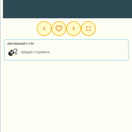
КЕРУВАННЯ У ГРІ:
- приціл / стріляти.