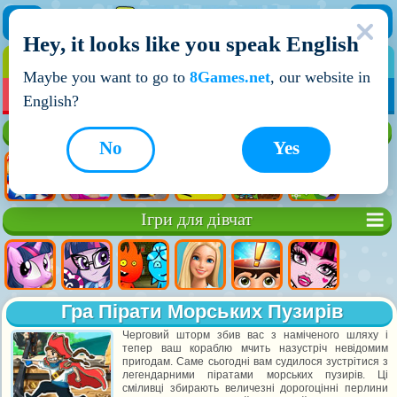
Hey, it looks like you speak English
ІГРИ
ІГРИ ДЛЯ ХЛОПЧИКІВ
Maybe you want to go to
8Games.net
, our website in
МОЇ ІГРИ
НОВІ ІГРИ
ІГРИ НА ДВОХ
English?
Кращі ігри
No
Yes
Ігри для дівчат
Гра Пірати Морських Пузирів
Черговий шторм збив вас з наміченого шляху і
тепер ваш кораблю мчить назустріч невідомим
пригодам. Саме сьогодні вам судилося зустрітися з
легендарними піратами морських пузирів. Ці
сміливці збирають величезні дорогоцінні перлини